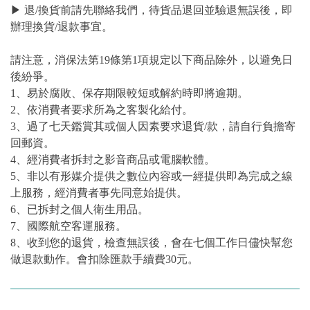
▶ 退/換貨前請先聯絡我們，待貨品退回並驗退無誤後，即
辦理換貨/退款事宜。
請注意，消保法第19條第1項規定以下商品除外，以避免日
後紛爭。
1、易於腐敗、保存期限較短或解約時即將逾期。
2、依消費者要求所為之客製化給付。
3、過了七天鑑賞其或個人因素要求退貨/款，請自行負擔寄
回郵資。
4、經消費者拆封之影音商品或電腦軟體。
5、非以有形媒介提供之數位內容或一經提供即為完成之線
上服務，經消費者事先同意始提供。
6、已拆封之個人衛生用品。
7、國際航空客運服務。
8、收到您的退貨，檢查無誤後，會在七個工作日儘快幫您
做退款動作。會扣除匯款手續費30元。