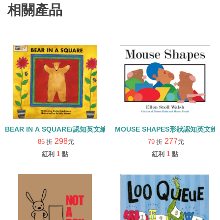
相關產品
BEAR IN A SQUARE/認知英文繪本/形狀．觀察
MOUSE SHAPES形狀認知英文繪
298
277
85
折
元
79
折
元
紅利
1
點
紅利
1
點