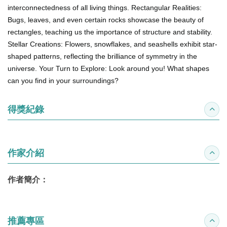
interconnectedness of all living things. Rectangular Realities:
Bugs, leaves, and even certain rocks showcase the beauty of
rectangles, teaching us the importance of structure and stability.
Stellar Creations: Flowers, snowflakes, and seashells exhibit star-
shaped patterns, reflecting the brilliance of symmetry in the
universe. Your Turn to Explore: Look around you! What shapes
can you find in your surroundings?
得獎紀錄
收合
作家介紹
收合
作者簡介：
推薦專區
收合