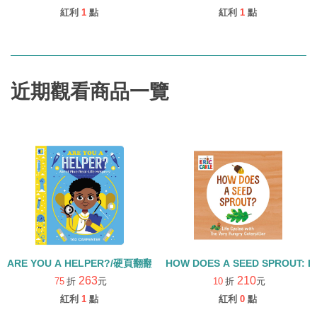
紅利
1
點
紅利
1
點
近期觀看商品一覽
ARE YOU A HELPER?/硬頁翻翻書
HOW DOES A SEED SPROUT: L
263
210
75
折
元
10
折
元
紅利
1
點
紅利
0
點