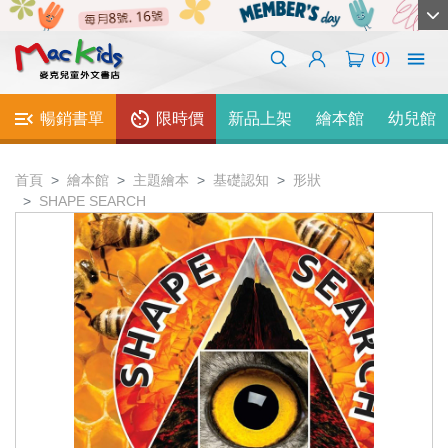
(
0
)
暢銷書單
限時價
新品上架
繪本館
幼兒館
首頁
繪本館
主題繪本
基礎認知
形狀
SHAPE SEARCH