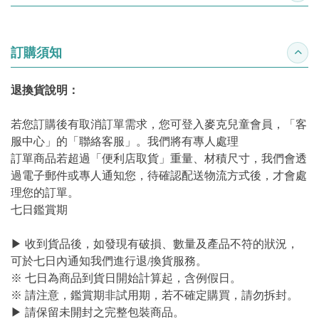
訂購須知
收合
退換貨說明：
若您訂購後有取消訂單需求，您可登入麥克兒童會員，「客
服中心」的「聯絡客服」。我們將有專人處理
訂單商品若超過「便利店取貨」重量、材積尺寸，我們會透
過電子郵件或專人通知您，待確認配送物流方式後，才會處
理您的訂單。
七日鑑賞期
▶ 收到貨品後，如發現有破損、數量及產品不符的狀況，
可於七日內通知我們進行退/換貨服務。
※ 七日為商品到貨日開始計算起，含例假日。
※ 請注意，鑑賞期非試用期，若不確定購買，請勿拆封。
▶ 請保留未開封之完整包裝商品。