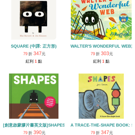
SQUARE (中譯: 正方形)
WALTER'S WONDERFUL W
347
303
79
折
元
79
折
元
紅利
1
點
紅利
1
點
[創意啟蒙膠片書英文版]SHAPES /精裝
A TRACE-THE-SHAPE BOOK:
390
347
79
折
元
79
折
元