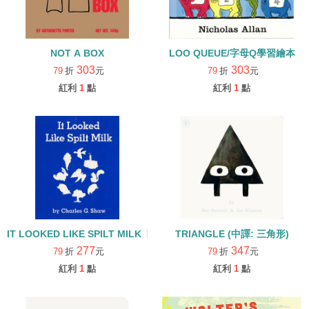
NOT A BOX
LOO QUEUE/字母Q學習繪本
303
303
79
折
元
79
折
元
紅利
1
點
紅利
1
點
IT LOOKED LIKE SPILT MILK【李貞慧文法力】
TRIANGLE (中譯: 三角形)
277
347
79
折
元
79
折
元
紅利
1
點
紅利
1
點