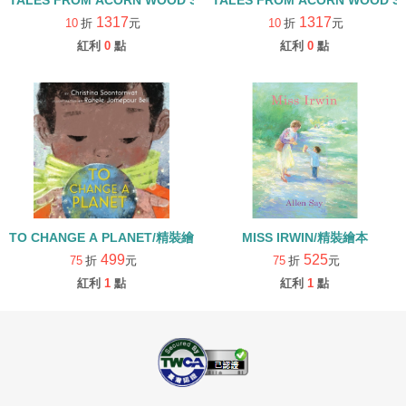
TALES FROM ACORN WOOD STORY COLLECTION 觀察探索組/
TALES FROM ACORN WOOD 
1317
1317
10
折
元
10
折
元
紅利
0
點
紅利
0
點
TO CHANGE A PLANET/精裝繪本
MISS IRWIN/精裝繪本
499
525
75
折
元
75
折
元
紅利
1
點
紅利
1
點