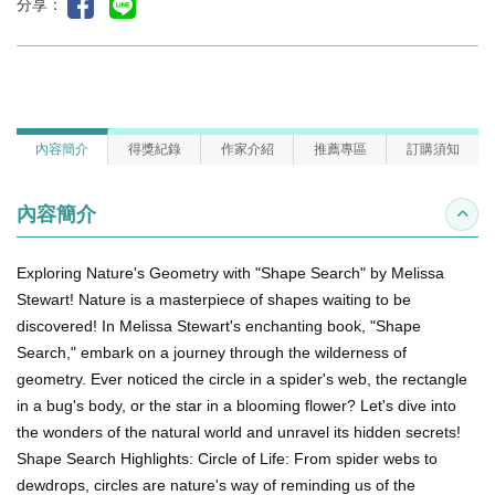
分享：
內容簡介
得獎紀錄
作家介紹
推薦專區
訂購須知
內容簡介
收合
Exploring Nature's Geometry with "Shape Search" by Melissa
Stewart! Nature is a masterpiece of shapes waiting to be
discovered! In Melissa Stewart's enchanting book, "Shape
Search," embark on a journey through the wilderness of
geometry. Ever noticed the circle in a spider's web, the rectangle
in a bug's body, or the star in a blooming flower? Let's dive into
the wonders of the natural world and unravel its hidden secrets!
Shape Search Highlights: Circle of Life: From spider webs to
dewdrops, circles are nature's way of reminding us of the