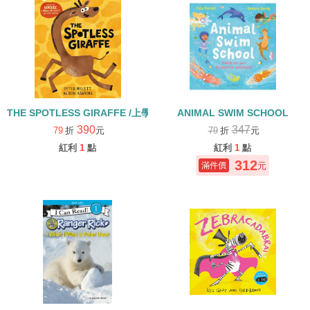
THE SPOTLESS GIRAFFE /上學去.動物特徵
ANIMAL SWIM SCHOOL
390
347
79
折
元
79
折
元
紅利
1
點
紅利
1
點
312
元