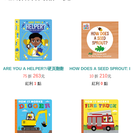
ARE YOU A HELPER?/硬頁翻翻書
HOW DOES A SEED SPROUT: L
263
210
75
折
元
10
折
元
紅利
1
點
紅利
0
點