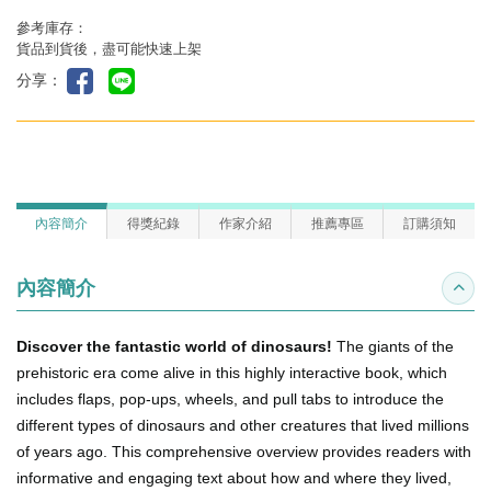
參考庫存：
貨品到貨後，盡可能快速上架
分享：
內容簡介
得獎紀錄
作家介紹
推薦專區
訂購須知
內容簡介
收合
Discover the fantastic world of dinosaurs!
The giants of the
prehistoric era come alive in this highly interactive book, which
includes flaps, pop-ups, wheels, and pull tabs to introduce the
different types of dinosaurs and other creatures that lived millions
of years ago. This comprehensive overview provides readers with
informative and engaging text about how and where they lived,