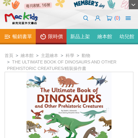
(
0
)
暢銷書單
限時價
新品上架
繪本館
幼兒館
首頁
繪本館
主題繪本
科學
動物
THE ULTIMATE BOOK OF DINOSAURS AND OTHER
PREHISTORIC CREATURES/精裝操作書