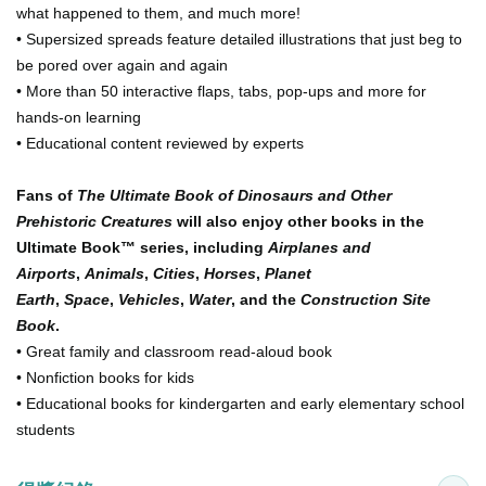
what happened to them, and much more!
• Supersized spreads feature detailed illustrations that just beg to
be pored over again and again
• More than 50 interactive flaps, tabs, pop-ups and more for
hands-on learning
• Educational content reviewed by experts
Fans of
The Ultimate Book of Dinosaurs and Other
Prehistoric Creatures
will also enjoy other books in the
Ultimate Book™ series, including
Airplanes and
Airports
,
Animals
,
Cities
,
Horses
,
Planet
Earth
,
Space
,
Vehicles
,
Water
, and the
Construction Site
Book
.
• Great family and classroom read-aloud book
• Nonfiction books for kids
• Educational books for kindergarten and early elementary school
students