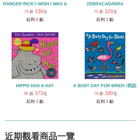
RANGER RICK:I WISH I WAS A POLAR BEAR/LEVEL 1
ZEBRACADABRA
138
329
79
折
元
75
折
元
紅利
0
點
紅利
1
點
HIPPO HAS A HAT
A BUSY DAY FOR BIRDS /英語
373
390
85
折
元
79
折
元
紅利
1
點
紅利
1
點
近期觀看商品一覽