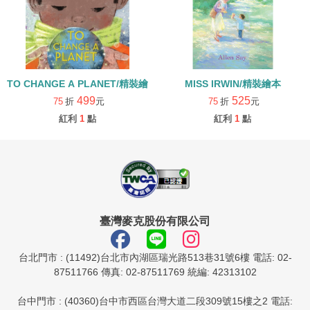
TO CHANGE A PLANET/精裝繪本
MISS IRWIN/精裝繪本
499
525
75
折
元
75
折
元
紅利
1
點
紅利
1
點
臺灣麥克股份有限公司
台北門市 : (11492)台北市內湖區瑞光路513巷31號6樓 電話: 02-
87511766 傳真: 02-87511769 統編: 42313102
台中門市 : (40360)台中市西區台灣大道二段309號15樓之2 電話: