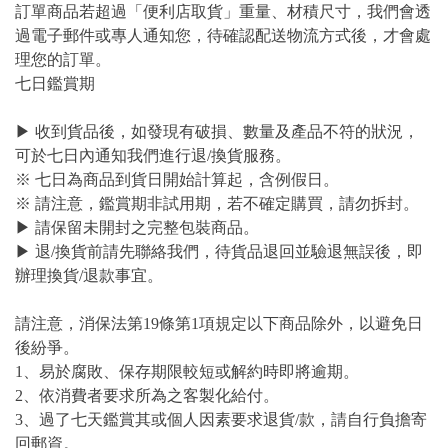
訂單商品若超過「便利店取貨」重量、材積尺寸，我們會透
過電子郵件或專人通知您，待確認配送物流方式後，才會處
理您的訂單。
七日鑑賞期
▶ 收到貨品後，如發現有破損、數量及產品不符的狀況，
可於七日內通知我們進行退/換貨服務。
※ 七日為商品到貨日開始計算起，含例假日。
※ 請注意，鑑賞期非試用期，若不確定購買，請勿拆封。
▶ 請保留未開封之完整包裝商品。
▶ 退/換貨前請先聯絡我們，待貨品退回並驗退無誤後，即
辦理換貨/退款事宜。
請注意，消保法第19條第1項規定以下商品除外，以避免日
後紛爭。
1、易於腐敗、保存期限較短或解約時即將逾期。
2、依消費者要求所為之客製化給付。
3、過了七天鑑賞其或個人因素要求退貨/款，請自行負擔寄
回郵資。