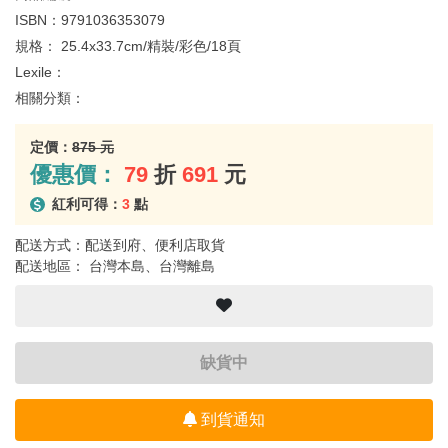
ISBN：
9791036353079
規格：
25.4x33.7cm/精裝/彩色/18頁
Lexile：
相關分類：
定價：
875 元
優惠價：
79
折
691
元
紅利可得：
3
點
配送方式：配送到府、便利店取貨
配送地區： 台灣本島、台灣離島
缺貨中
到貨通知