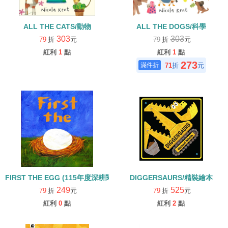
ALL THE CATS/動物
ALL THE DOGS/科學
303
303
79
折
元
79
折
元
紅利
1
點
紅利
1
點
273
71
折
元
FIRST THE EGG (115年度深耕閱讀入選書單)
DIGGERSAURS/精裝繪本
249
525
79
折
元
79
折
元
紅利
0
點
紅利
2
點