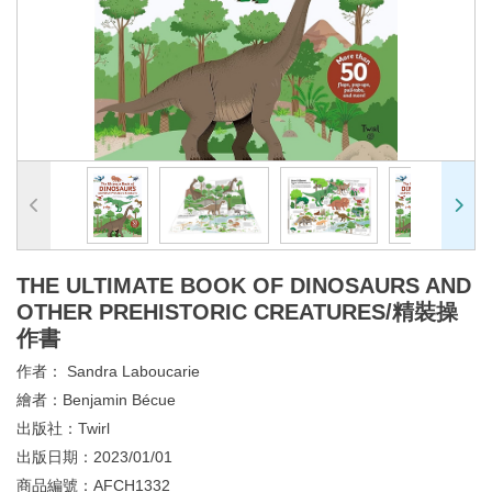
THE ULTIMATE BOOK OF DINOSAURS AND
OTHER PREHISTORIC CREATURES/精裝操
作書
作者：
Sandra Laboucarie
繪者：
Benjamin Bécue
出版社：
Twirl
出版日期：
2023/01/01
商品編號：
AFCH1332