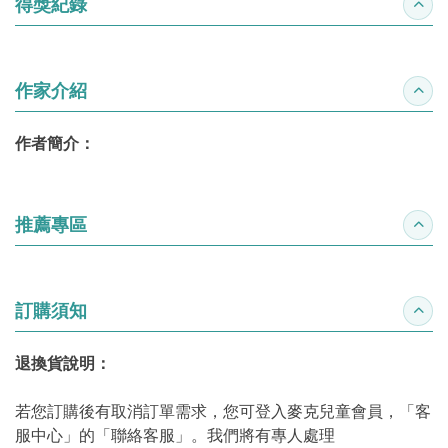
得獎紀錄
收合
作家介紹
收合
作者簡介：
推薦專區
收合
訂購須知
收合
退換貨說明：
若您訂購後有取消訂單需求，您可登入麥克兒童會員，「客
服中心」的「聯絡客服」。我們將有專人處理