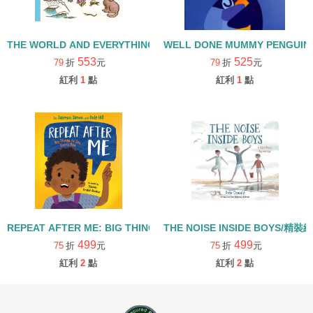
THE WORLD AND EVERYTHING IN IT/精裝繪本
WELL DONE MUMMY PENGUI
553
525
79
折
元
79
折
元
紅利
1
點
紅利
1
點
REPEAT AFTER ME: BIG THINGS TO SAY EVERY DAY/精裝繪本
THE NOISE INSIDE BOYS/精裝
499
499
75
折
元
75
折
元
紅利
2
點
紅利
2
點