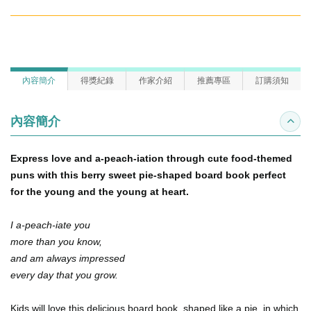
內容簡介
得獎紀錄
作家介紹
推薦專區
訂購須知
內容簡介
收合
Express love and a-peach-iation through cute food-themed
puns with this berry sweet pie-shaped board book perfect
for the young and the young at heart.
I a-peach-iate you
more than you know,
and am always impressed
every day that you grow.
Kids will love this delicious board book, shaped like a pie, in which