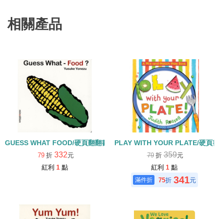
相關產品
GUESS WHAT FOOD/硬頁翻翻書
PLAY WITH YOUR PLATE/硬
332
359
79
折
元
79
折
元
紅利
1
點
紅利
1
點
341
75
折
元