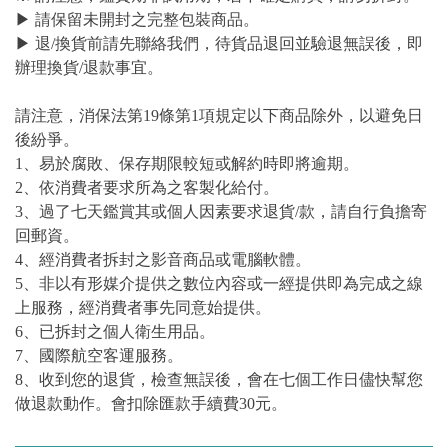
▶ 請保留未開封之完整包裝商品。
▶ 退/換貨前請先聯絡我們，待貨品退回並驗退無誤後，即
辦理換貨/退款事宜。
請注意，消保法第19條第1項規定以下商品除外，以避免日
後紛爭。
1、易於腐敗、保存期限較短或解約時即將逾期。
2、依消費者要求所為之客製化給付。
3、過了七天鑑賞其或個人因素要求退貨/款，請自行負擔寄
回郵資。
4、經消費者拆封之影音商品或電腦軟體。
5、非以有形媒介提供之數位內容或一經提供即為完成之線
上服務，經消費者事先同意始提供。
6、已拆封之個人衛生用品。
7、國際航空客運服務。
8、收到您的退貨，檢查無誤後，會在七個工作日儘快幫您
做退款動作。會扣除匯款手續費30元。