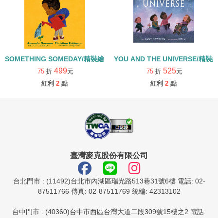
SOMETHING SOMEDAY/精裝繪本
YOU AND THE UNIVERSE/精裝
499
525
75
折
元
75
折
元
紅利
2
點
紅利
2
點
臺灣麥克股份有限公司
台北門市 : (11492)台北市內湖區瑞光路513巷31號6樓 電話: 02-
87511766 傳真: 02-87511769 統編: 42313102
台中門市 : (40360)台中市西區台灣大道二段309號15樓之2 電話: