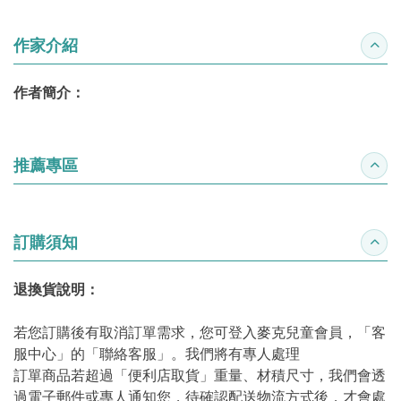
作家介紹
收合
作者簡介：
推薦專區
收合
訂購須知
收合
退換貨說明：
若您訂購後有取消訂單需求，您可登入麥克兒童會員，「客
服中心」的「聯絡客服」。我們將有專人處理
訂單商品若超過「便利店取貨」重量、材積尺寸，我們會透
過電子郵件或專人通知您，待確認配送物流方式後，才會處