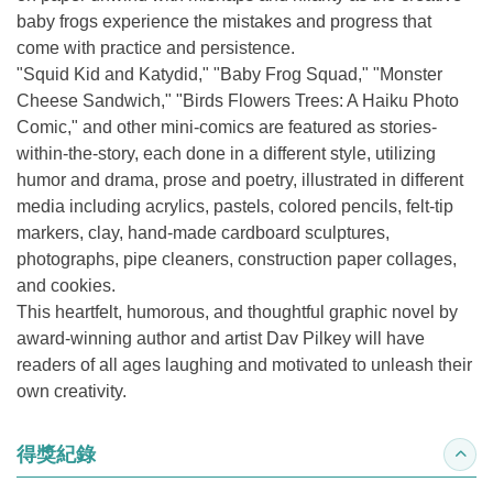
baby frogs experience the mistakes and progress that
come with practice and persistence.
"Squid Kid and Katydid," "Baby Frog Squad," "Monster
Cheese Sandwich," "Birds Flowers Trees: A Haiku Photo
Comic," and other mini-comics are featured as stories-
within-the-story, each done in a different style, utilizing
humor and drama, prose and poetry, illustrated in different
media including acrylics, pastels, colored pencils, felt-tip
markers, clay, hand-made cardboard sculptures,
photographs, pipe cleaners, construction paper collages,
and cookies.
This heartfelt, humorous, and thoughtful graphic novel by
award-winning author and artist Dav Pilkey will have
readers of all ages laughing and motivated to unleash their
own creativity.
得獎紀錄
收合