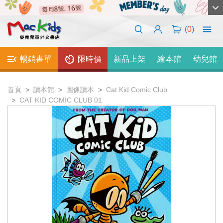
(
0
)
暢銷書單
限時價
新品上架
繪本館
幼兒館
首頁
讀本館
圖像讀本
Cat Kid Comic Club
CAT KID COMIC CLUB 01