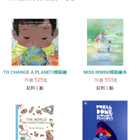
TO CHANGE A PLANET/精裝繪本
MISS IRWIN/精裝繪本
525
553
79
折
元
79
折
元
紅利
1
點
紅利
1
點