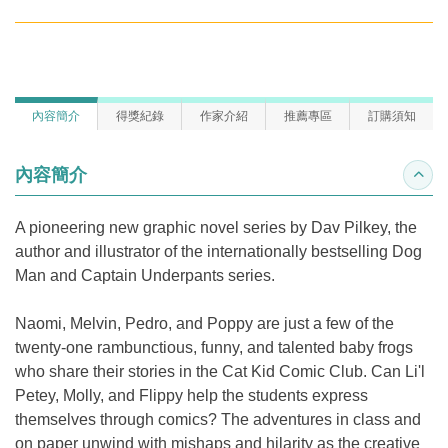
內容簡介
得獎紀錄
作家介紹
推薦專區
訂購須知
內容簡介
收合
A pioneering new graphic novel series by Dav Pilkey, the
author and illustrator of the internationally bestselling Dog
Man and Captain Underpants series.
Naomi, Melvin, Pedro, and Poppy are just a few of the
twenty-one rambunctious, funny, and talented baby frogs
who share their stories in the Cat Kid Comic Club. Can Li'l
Petey, Molly, and Flippy help the students express
themselves through comics? The adventures in class and
on paper unwind with mishaps and hilarity as the creative