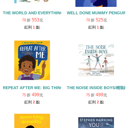
THE WORLD AND EVERYTHING IN IT/精裝繪本
WELL DONE MUMMY PENGUI
553
525
79
折
元
79
折
元
紅利
1
點
紅利
1
點
REPEAT AFTER ME: BIG THINGS TO SAY EVERY DAY/精裝繪本
THE NOISE INSIDE BOYS/精裝
499
499
75
折
元
75
折
元
紅利
2
點
紅利
2
點