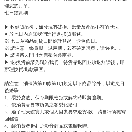
理您的訂單。
七日鑑賞期
▶ 收到貨品後，如發現有破損、數量及產品不符的狀況，
可於七日內通知我們進行退/換貨服務。
※ 七日為商品到貨日開始計算起，含例假日。
※ 請注意，鑑賞期非試用期，若不確定購買，請勿拆封。
▶ 請保留未開封之完整包裝商品。
▶ 退/換貨前請先聯絡我們，待貨品退回並驗退無誤後，即
辦理換貨/退款事宜。
請注意，消保法第19條第1項規定以下商品除外，以避免日
後紛爭。
1、易於腐敗、保存期限較短或解約時即將逾期。
2、依消費者要求所為之客製化給付。
3、過了七天鑑賞其或個人因素要求退貨/款，請自行負擔寄
回郵資。
4、經消費者拆封之影音商品或電腦軟體。