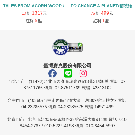
TALES FROM ACORN WOOD STORY COLLECTION 生活日常組/
TO CHANGE A PLANET/精裝繪
1317
499
10
折
元
75
折
元
紅利
0
點
紅利
1
點
臺灣麥克股份有限公司
台北門市 : (11492)台北市內湖區瑞光路513巷31號6樓 電話: 02-
87511766 傳真: 02-87511769 統編: 42313102
台中門市 : (40360)台中市西區台灣大道二段309號15樓之2 電話:
04-23285575 傳真:04-23285675 統編:14971499
北京門市 : 北京市朝陽區亮馬橋路32號高斕大廈911室 電話: 010-
8454-2767 / 010-5222-4198 傳真: 010-8454-5997