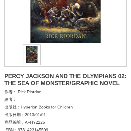
PERCY JACKSON AND THE OLYMPIANS 02:
THE SEA OF MONSTER/GRAPHIC NOVEL
作者：
Rick Riordan
繪者：
出版社：
Hyperion Books for Children
出版日期：
2013/01/01
商品編號：
AFHY2225
ISBN：
9781423145509