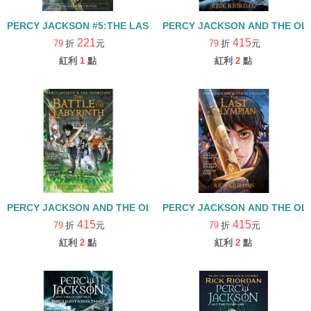
PERCY JACKSON #5:THE LAST OLYMPIAN
PERCY JACKSON AND THE OLY
221
415
79
折
元
79
折
元
紅利
1
點
紅利
2
點
PERCY JACKSON AND THE OLYMPIANS 04: THE BATTLE OF TH
PERCY JACKSON AND THE OLY
415
415
79
折
元
79
折
元
紅利
2
點
紅利
2
點