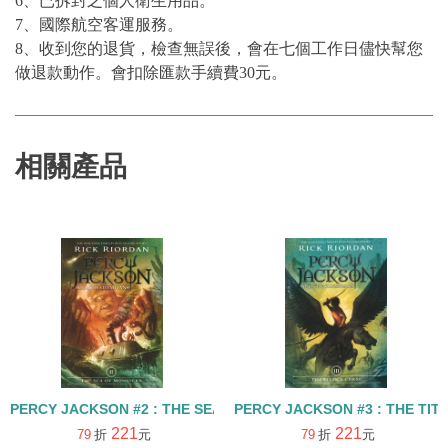
6、已拆封之個人衛生用品。
7、國際航空客運服務。
8、收到您的退貨，檢查無誤後，會在七個工作日儘快幫您
做退款動作。會扣除匯款手續費30元。
相關產品
PERCY JACKSON #2 : THE SEA OF MONSTERS
PERCY JACK
221
221
79
折
元
79
折
元