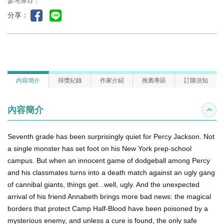
參考庫存：
分享：
內容簡介
得獎紀錄
作家介紹
推薦專區
訂購須知
內容簡介
收合
Seventh grade has been surprisingly quiet for Percy Jackson. Not
a single monster has set foot on his New York prep-school
campus. But when an innocent game of dodgeball among Percy
and his classmates turns into a death match against an ugly gang
of cannibal giants, things get...well, ugly. And the unexpected
arrival of his friend Annabeth brings more bad news: the magical
borders that protect Camp Half-Blood have been poisoned by a
mysterious enemy, and unless a cure is found, the only safe