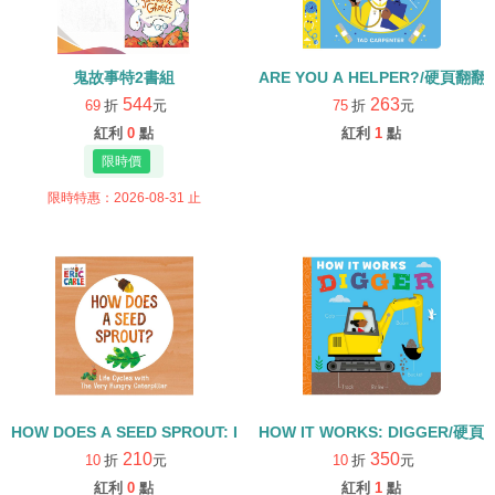
鬼故事特2書組
ARE YOU A HELPER?/硬頁翻翻
544
263
69
折
元
75
折
元
紅利
0
點
紅利
1
點
限時特惠：2026-08-31 止
HOW DOES A SEED SPROUT: LIFE CYCLES WITH THE VERY H
HOW IT WORKS: DIGGER/硬頁
210
350
10
折
元
10
折
元
紅利
0
點
紅利
1
點