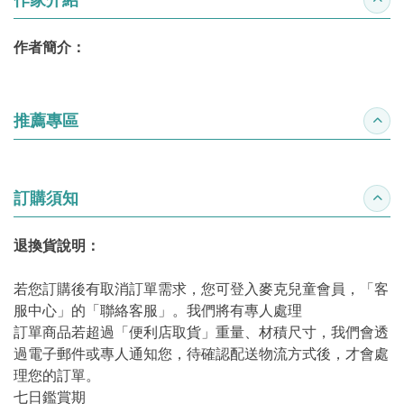
收合
作者簡介：
推薦專區
收合
訂購須知
收合
退換貨說明：
若您訂購後有取消訂單需求，您可登入麥克兒童會員，「客
服中心」的「聯絡客服」。我們將有專人處理
訂單商品若超過「便利店取貨」重量、材積尺寸，我們會透
過電子郵件或專人通知您，待確認配送物流方式後，才會處
理您的訂單。
七日鑑賞期