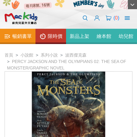
(
0
)
暢銷書單
限時價
新品上架
繪本館
幼兒館
首頁
小說館
系列小說
波西傑克森
PERCY JACKSON AND THE OLYMPIANS 02: THE SEA OF
MONSTER/GRAPHIC NOVEL