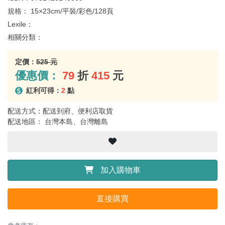
規格：
15×23cm/平裝/彩色/128頁
Lexile：
相關分類：
定價：
525 元
優惠價：
79
折
415
元
紅利可得：
2
點
配送方式：配送到府、便利店取貨
配送地區： 台灣本島、台灣離島
加入購物車
直接購買