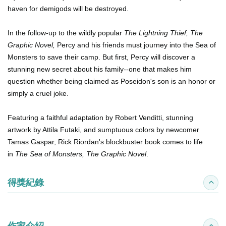
haven for demigods will be destroyed.
In the follow-up to the wildly popular
The Lightning Thief, The
Graphic Novel,
Percy and his friends must journey into the Sea of
Monsters to save their camp. But first, Percy will discover a
stunning new secret about his family--one that makes him
question whether being claimed as Poseidon's son is an honor or
simply a cruel joke.
Featuring a faithful adaptation by Robert Venditti, stunning
artwork by Attila Futaki, and sumptuous colors by newcomer
Tamas Gaspar, Rick Riordan's blockbuster book comes to life
in
The Sea of Monsters, The Graphic Novel
.
得獎紀錄
收合
作家介紹