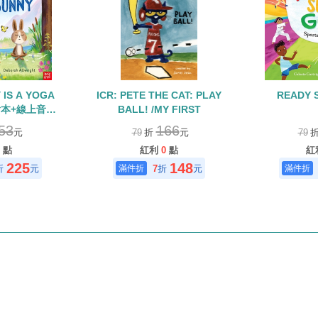
 IS A YOGA
ICR: PETE THE CAT: PLAY
READY 
/繪本+線上音檔
BALL! /MY FIRST
閱讀入選書單)
53
166
元
79
折
元
79
點
紅利
0
點
紅
225
148
折
元
7
折
元