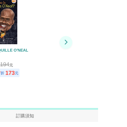
UILLE O'NEAL
194
元
173
7
折
元
訂購須知