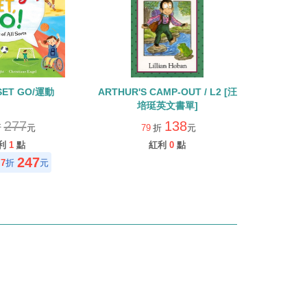
SET GO/運動
ARTHUR'S CAMP-OUT / L2 [汪
培珽英文書單]
277
138
折
元
79
折
元
利
1
點
紅利
0
點
247
7
折
元