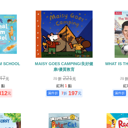
M SCHOOL
MAISY GOES CAMPING/良好健
WHAT IS T
康/優質教育
47
221
元
79
折
元
79
點
紅利
1
點
紅
312
197
元
7
折
元