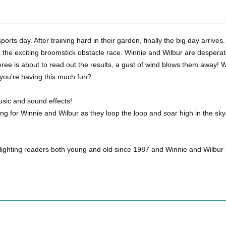
sports day. After training hard in their garden, finally the big day arri
s the exciting broomstick obstacle race. Winnie and Wilbur are desperate 
ree is about to read out the results, a gust of wind blows them away! Wi
you're having this much fun?
usic and sound effects!
ing for Winnie and Wilbur as they loop the loop and soar high in the sky. 
elighting readers both young and old since 1987 and Winnie and Wilbu