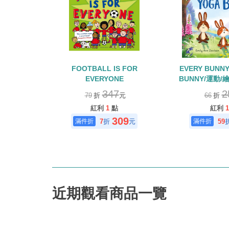
FOOTBALL IS FOR
EVERY BUNNY
EVERYONE
BUNNY/運動
(115年度深耕
347
2
79
折
元
66
折
紅利
1
點
紅利
1
309
7
折
元
59
近期觀看商品一覽