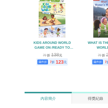
KIDS AROUND WORLD
WHAT IS T
GAME ON /READY TO
WORL
READ/L2
138
79
折
元
79
折
123
7
折
元
7
內容簡介
得獎紀錄