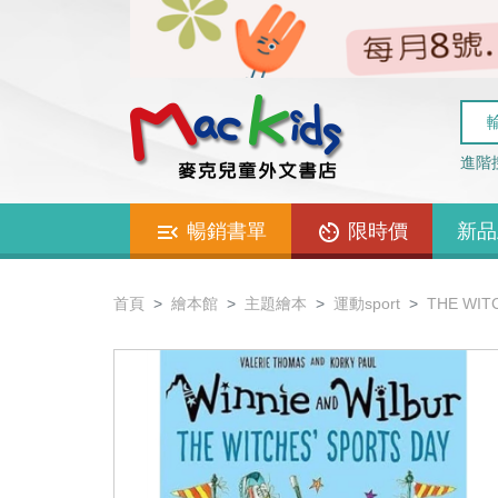
進階
暢銷書單
限時價
新品
首頁
繪本館
主題繪本
運動sport
THE WIT