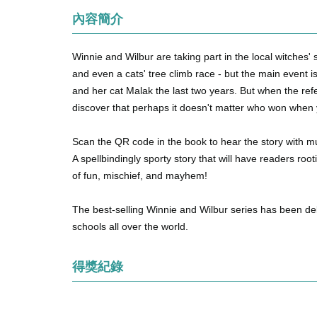
內容簡介
Winnie and Wilbur are taking part in the local witches' 
and even a cats' tree climb race - but the main event i
and her cat Malak the last two years. But when the refe
discover that perhaps it doesn't matter who won when 
Scan the QR code in the book to hear the story with m
A spellbindingly sporty story that will have readers root
of fun, mischief, and mayhem!
The best-selling Winnie and Wilbur series has been d
schools all over the world.
得獎紀錄