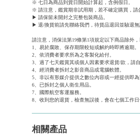
※ 七日為商品到貨日開始計算起，含例假日。
※ 請注意，鑑賞期非試用期，若不確定購買，請
▶ 請保留未開封之完整包裝商品。
▶ 退/換貨前請先聯絡我們，待貨品退回並驗退無
請注意，消保法第19條第1項規定以下商品除外
1、易於腐敗、保存期限較短或解約時即將逾期。
2、依消費者要求所為之客製化給付。
3、過了七天鑑賞其或個人因素要求退貨/款，請
4、經消費者拆封之影音商品或電腦軟體。
5、非以有形媒介提供之數位內容或一經提供即
6、已拆封之個人衛生用品。
7、國際航空客運服務。
8、收到您的退貨，檢查無誤後，會在七個工作日
相關產品