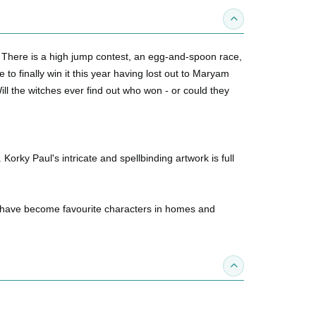
收合內容簡介
ves. There is a high jump contest, an egg-and-spoon race,
to finally win it this year having lost out to Maryam
ll the witches ever find out who won - or could they
Korky Paul's intricate and spellbinding artwork is full
r have become favourite characters in homes and
收合得獎紀錄