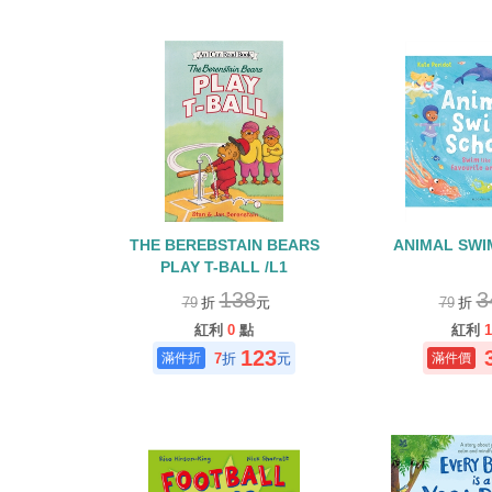
THE BEREBSTAIN BEARS
ANIMAL SWI
PLAY T-BALL /L1
138
3
79
折
元
79
折
紅利
0
點
紅利
1
123
7
折
元