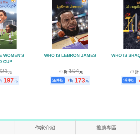
HE WOMEN'S
WHO IS LEBRON JAMES
WHO IS SHAQ
D CUP
221
194
元
79
折
元
79
折
197
173
折
元
7
折
元
作家介紹
推薦專區