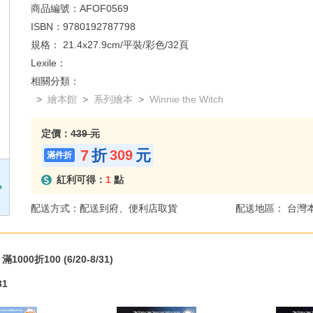
商品編號：
AFOF0569
ISBN：
9780192787798
規格：
21.4x27.9cm/平裝/彩色/32頁
Lexile：
相關分類：
繪本館
系列繪本
Winnie the Witch
定價：
439 元
7
折
元
309
紅利可得：
1
點
配送方式：配送到府、便利店取貨
配送地區： 台灣
000折100 (6/20-8/31)
31