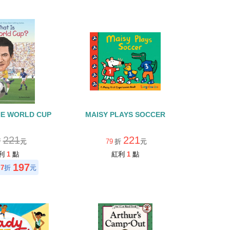
HE WORLD CUP
MAISY PLAYS SOCCER
221
221
折
元
79
折
元
利
1
點
紅利
1
點
197
7
折
元