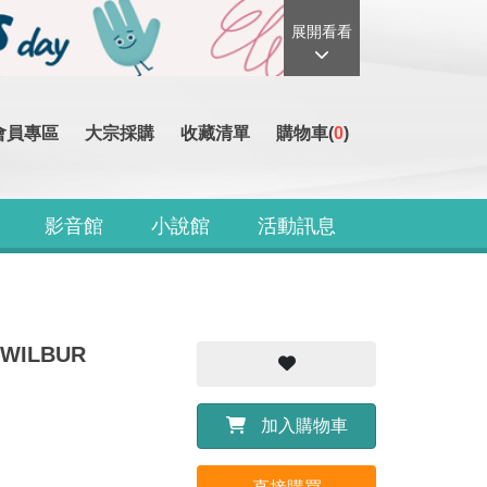
展開看看
會員專區
大宗採購
收藏清單
購物車(
0
)
影音館
小說館
活動訊息
 WILBUR
加入購物車