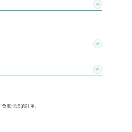
收合作家介紹
收合推薦專區
收合訂購須知
才會處理您的訂單。