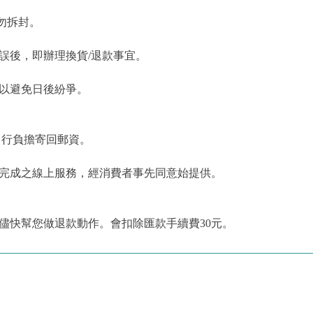
勿拆封。
誤後，即辦理換貨/退款事宜。
，以避免日後紛爭。
自行負擔寄回郵資。
為完成之線上服務，經消費者事先同意始提供。
儘快幫您做退款動作。會扣除匯款手續費30元。