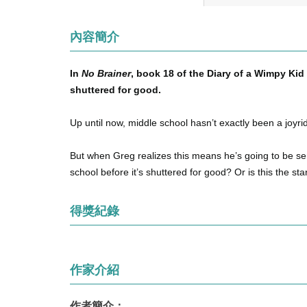
內容簡介
In
No Brainer
, book 18 of the Diary of a Wimpy Kid 
shuttered for good.
Up until now, middle school hasn’t exactly been a joyri
But when Greg realizes this means he’s going to be sen
school before it’s shuttered for good? Or is this the st
得獎紀錄
作家介紹
作者簡介：