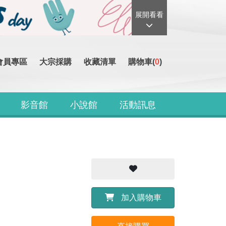
展開看看
會員專區
大宗採購
收藏清單
購物車(
0
)
影音館
小說館
活動訊息
加入購物車