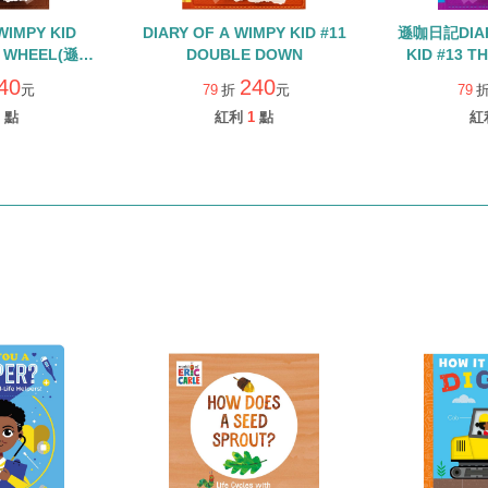
WIMPY KID
DIARY OF A WIMPY KID #11
遜咖日記DIAR
D WHEEL(遜咖
DOUBLE DOWN
KID #13 
調的情人節)
40
240
元
79
折
元
79
點
紅利
1
點
紅