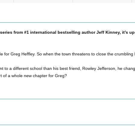
series from #1 international bestselling author Jeff Kinney, it’s u
de for Greg Heffley. So when the town threatens to close the crumbling b
t to a different school than his best friend, Rowley Jefferson, he cha
art of a whole new chapter for Greg?