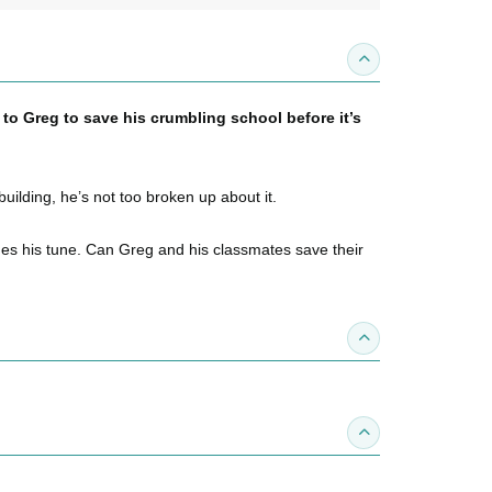
收合內容簡介
p to Greg to save his crumbling school before it’s
uilding, he’s not too broken up about it.
nges his tune. Can Greg and his classmates save their
收合得獎紀錄
收合作家介紹