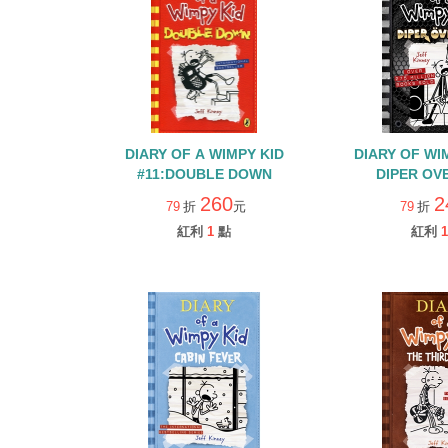
DIARY OF A WIMPY KID
DIARY OF WI
#11:DOUBLE DOWN
DIPER OV
260
2
79
折
元
79
折
紅利
1
點
紅利
1