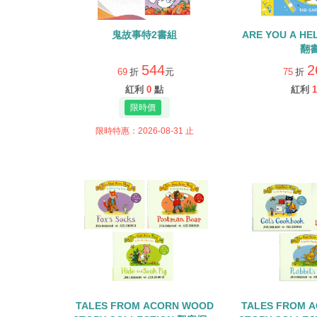
鬼故事特2書組
ARE YOU A H
翻
544
2
69
折
元
75
折
紅利
0
點
紅利
1
限時特惠：2026-08-31 止
TALES FROM ACORN WOOD
TALES FROM 