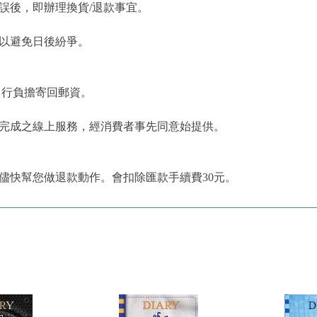
誤後，即辦理換貨/退款事宜。
，以避免日後紛爭。
自行負擔寄回郵資。
為完成之線上服務，經消費者事先同意始提供。
儘快幫您做退款動作。會扣除匯款手續費30元。