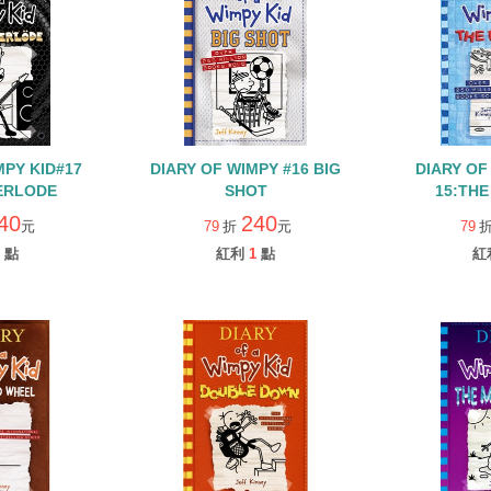
MPY KID#17
DIARY OF WIMPY #16 BIG
DIARY OF
ERLODE
SHOT
15:THE
40
240
元
79
折
元
79
點
紅利
1
點
紅