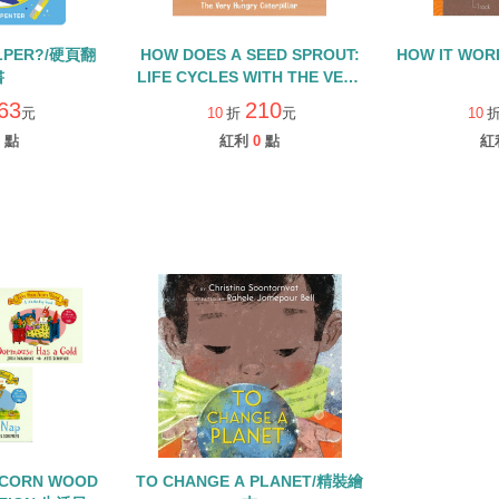
ELPER?/硬頁翻
HOW DOES A SEED SPROUT:
HOW IT WOR
書
LIFE CYCLES WITH THE VERY
HUNGRY CATERPILLAR/硬頁
63
210
元
10
折
元
10
書
點
紅利
0
點
紅
ACORN WOOD
TO CHANGE A PLANET/精裝繪