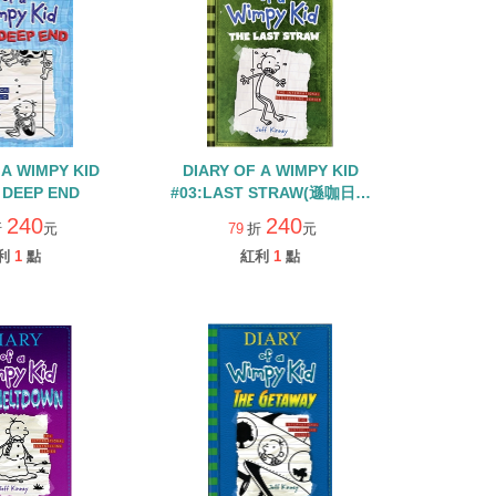
 A WIMPY KID
DIARY OF A WIMPY KID
 DEEP END
#03:LAST STRAW(遜咖日記
#3：改造葛瑞大作戰)
240
240
折
元
79
折
元
利
1
點
紅利
1
點