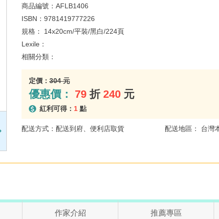
商品編號：
AFLB1406
ISBN：
9781419777226
規格：
14x20cm/平裝/黑白/224頁
Lexile：
相關分類：
定價：
304 元
優惠價：
79
折
240
元
紅利可得：
1
點
配送方式：配送到府、便利店取貨
配送地區： 台灣
作家介紹
推薦專區