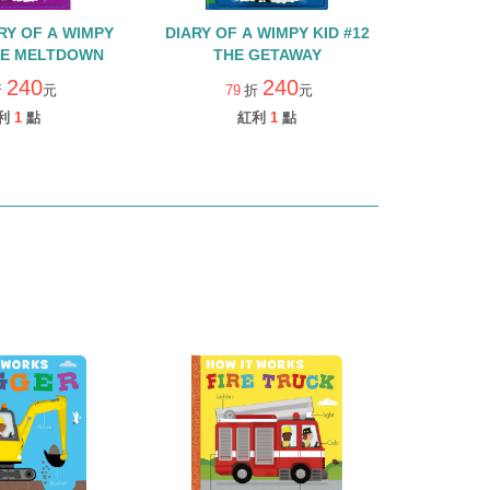
Y OF A WIMPY
DIARY OF A WIMPY KID #12
THE MELTDOWN
THE GETAWAY
240
240
折
元
79
折
元
利
1
點
紅利
1
點