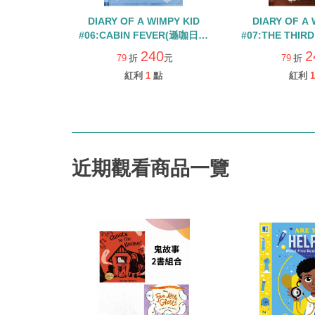
DIARY OF A WIMPY KID
DIARY OF A 
#06:CABIN FEVER(遜咖日記
#07:THE THIR
#6:暴風雪驚魂記)
日記 #7:變
240
2
79
折
元
79
折
紅利
1
點
紅利
1
近期觀看商品一覽