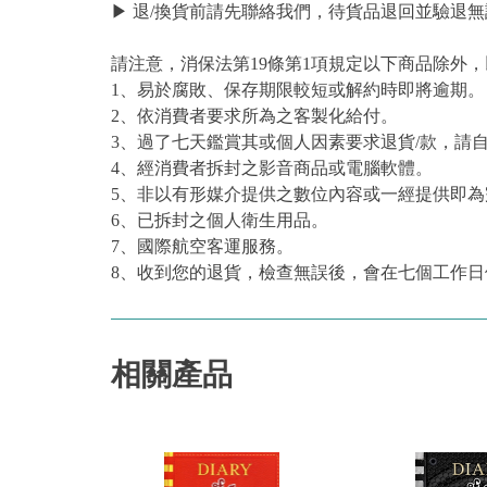
▶ 退/換貨前請先聯絡我們，待貨品退回並驗退無
請注意，消保法第19條第1項規定以下商品除外
1、易於腐敗、保存期限較短或解約時即將逾期。
2、依消費者要求所為之客製化給付。
3、過了七天鑑賞其或個人因素要求退貨/款，請
4、經消費者拆封之影音商品或電腦軟體。
5、非以有形媒介提供之數位內容或一經提供即
6、已拆封之個人衛生用品。
7、國際航空客運服務。
8、收到您的退貨，檢查無誤後，會在七個工作日
相關產品