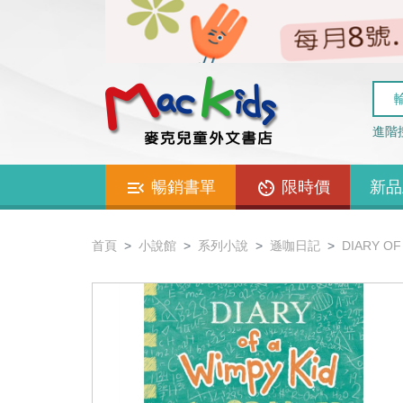
進階
暢銷書單
限時價
新品
首頁
小說館
系列小說
遜咖日記
DIARY OF