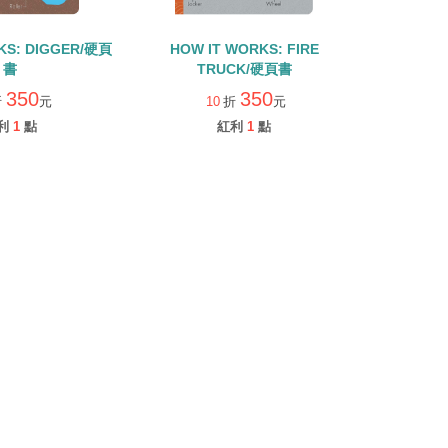
KS: DIGGER/硬頁
HOW IT WORKS: FIRE
書
TRUCK/硬頁書
350
350
折
元
10
折
元
利
1
點
紅利
1
點