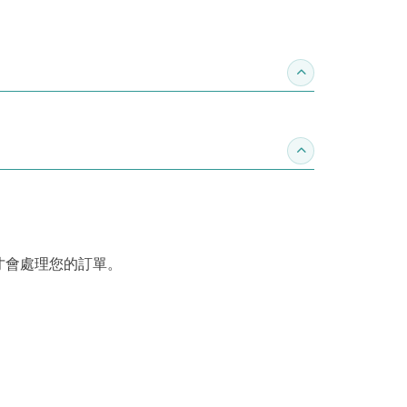
收合推薦專區
收合訂購須知
才會處理您的訂單。