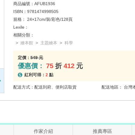
商品編號：
AFUB1936
ISBN：
9781474998505
規格：
24×17cm/裝/彩色/128頁
Lexile：
相關分類：
繪本館
主題繪本
科學
定價：
549 元
優惠價：
75
折
412
元
紅利可得：
2
點
配送方式：配送到府、便利店取貨
配送地區： 台灣
作家介紹
推薦專區