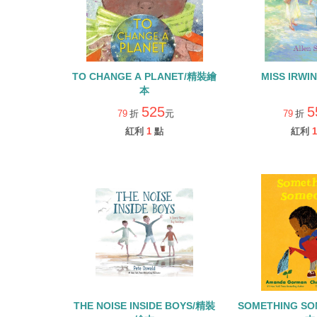
TO CHANGE A PLANET/精裝繪
MISS IRW
本
525
5
79
折
元
79
折
紅利
1
點
紅利
1
THE NOISE INSIDE BOYS/精裝
SOMETHING S