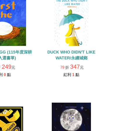
 EGG (115年度深耕
DUCK WHO DIDN'T LIKE
入選書單)
WATER/永續城鄉
249
347
折
元
79
折
元
利
0
點
紅利
1
點