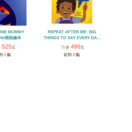
ONE MUMMY
REPEAT AFTER ME: BIG
IN/精裝繪本
THINGS TO SAY EVERY DAY/
精裝繪本
525
499
折
元
75
折
元
利
1
點
紅利
2
點