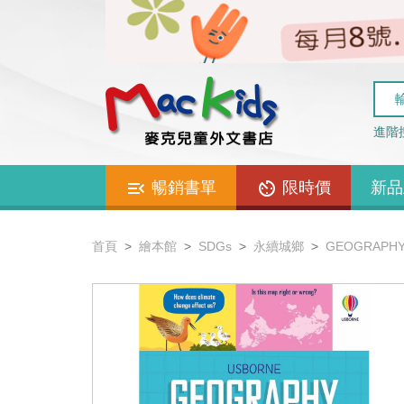
進階
暢銷書單
限時價
新品
首頁
繪本館
SDGs
永續城鄉
GEOGRAPHY