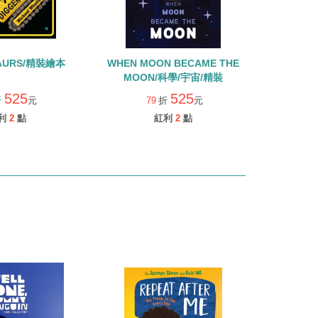
AURS/精裝繪本
WHEN MOON BECAME THE
MOON/科學/宇宙/精裝
525
525
折
元
79
折
元
利
2
點
紅利
2
點