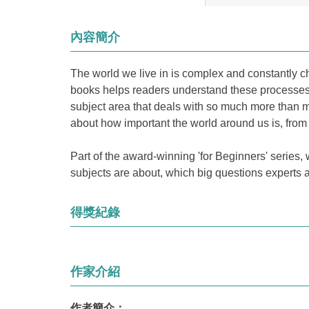
內容簡介
The world we live in is complex and constantly c
books helps readers understand these processes, 
subject area that deals with so much more than
about how important the world around us is, from 
Part of the award-winning 'for Beginners' series,
subjects are about, which big questions experts 
得獎紀錄
作家介紹
作者簡介：