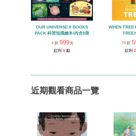
OUR UNIVERSE 8 BOOKS
WHEN TREE 
PACK 科普知識繪本/內含8冊
TREE
999
5
4
折
元
79
折
紅利
0
點
紅利
2
近期觀看商品一覽