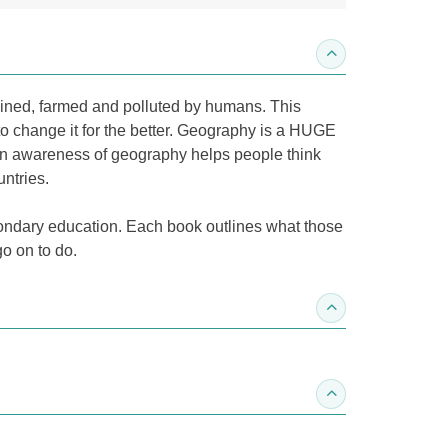
收合內容簡介
mined, farmed and polluted by humans. This
o change it for the better. Geography is a HUGE
an awareness of geography helps people think
ntries.
econdary education. Each book outlines what those
o on to do.
收合得獎紀錄
收合作家介紹