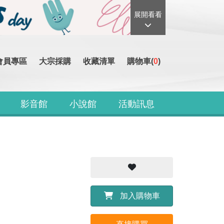
展開看看
會員專區
大宗採購
收藏清單
購物車(
0
)
影音館
小說館
活動訊息
加入購物車