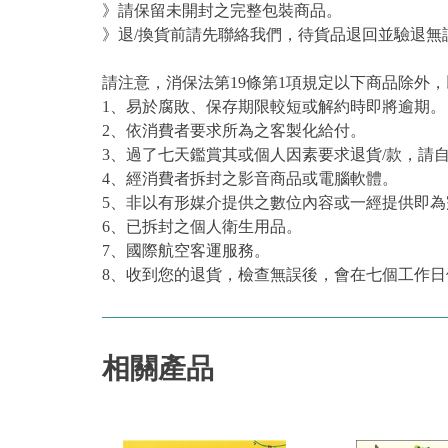
》請保留未開封之完整包裝商品。
》退/換貨前請先聯絡我們，待貨品退回並驗退無
請注意，消保法第19條第1項規定以下商品除外
1、易於腐敗、保存期限較短或解約時即將逾期。
2、依消費者要求所為之客製化給付。
3、過了七天鑑賞其或個人因素要求退貨/款，請
4、經消費者拆封之影音商品或電腦軟體。
5、非以有形媒介提供之數位內容或一經提供即
6、已拆封之個人衛生用品。
7、國際航空客運服務。
8、收到您的退貨，檢查無誤後，會在七個工作日
相關產品