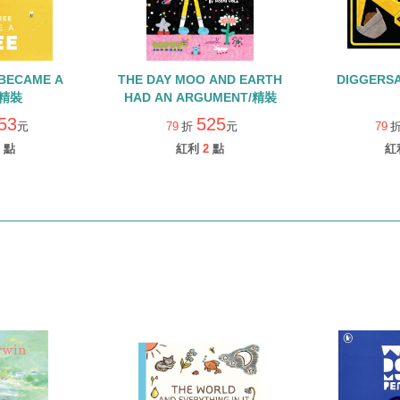
BECAME A
THE DAY MOO AND EARTH
DIGGERS
/精裝
HAD AN ARGUMENT/精裝
53
525
元
79
折
元
79
點
紅利
2
點
紅