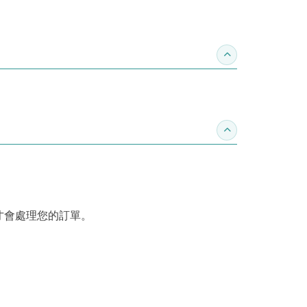
收合推薦專區
收合訂購須知
才會處理您的訂單。