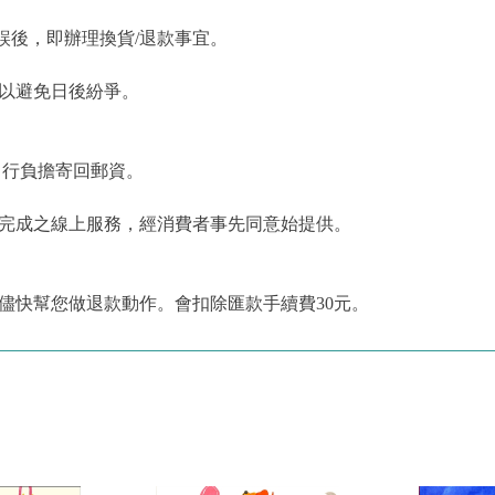
誤後，即辦理換貨/退款事宜。
，以避免日後紛爭。
自行負擔寄回郵資。
為完成之線上服務，經消費者事先同意始提供。
儘快幫您做退款動作。會扣除匯款手續費30元。