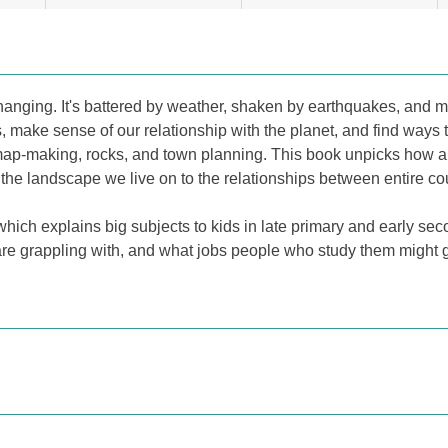
hanging. It's battered by weather, shaken by earthquakes, and 
make sense of our relationship with the planet, and find ways t
 map-making, rocks, and town planning. This book unpicks how 
the landscape we live on to the relationships between entire cou
 which explains big subjects to kids in late primary and early s
are grappling with, and what jobs people who study them might g