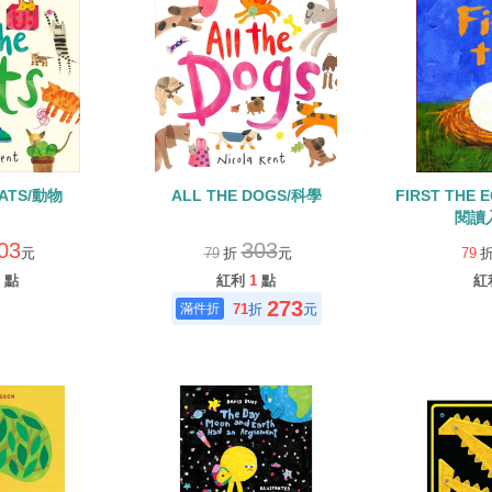
CATS/動物
ALL THE DOGS/科學
FIRST THE
閱讀
03
303
元
79
折
元
79
點
紅利
1
點
紅
273
71
折
元