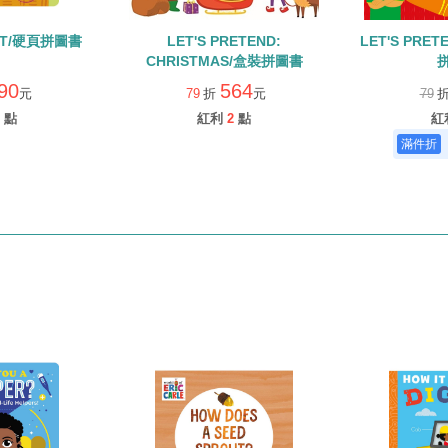
UIT/硬頁拼圖書
LET'S PRETEND:
LET'S PRET
CHRISTMAS/盒裝拼圖書
90
564
元
79
折
元
79
點
紅利
2
點
紅