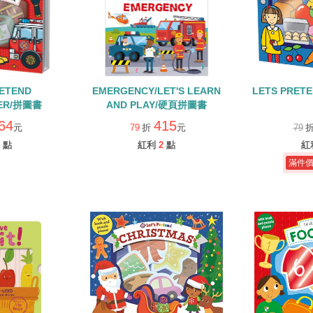
RETEND
EMERGENCY/LET'S LEARN
LETS PRETE
TER/拼圖書
AND PLAY/硬頁拼圖書
64
415
元
79
折
元
79
點
紅利
2
點
紅