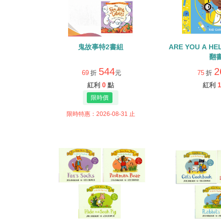
鬼故事特2書組
ARE YOU A H
翻
544
2
69
折
元
75
折
紅利
0
點
紅利
1
限時特惠：2026-08-31 止