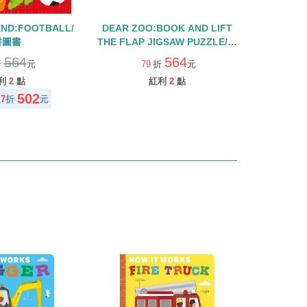
END:FOOTBALL/
DEAR ZOO:BOOK AND LIFT
拼圖書
THE FLAP JIGSAW PUZZLE/硬
頁盒裝拼圖書
564
564
折
元
79
折
元
利
2
點
紅利
2
點
502
7
折
元