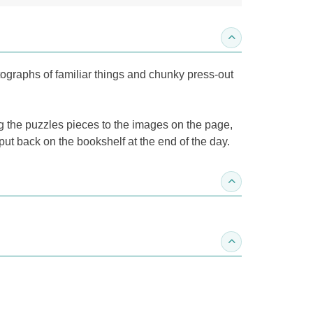
收合內容簡介
tographs of familiar things and chunky press-out
ng the puzzles pieces to the images on the page,
ut back on the bookshelf at the end of the day.
收合得獎紀錄
收合作家介紹