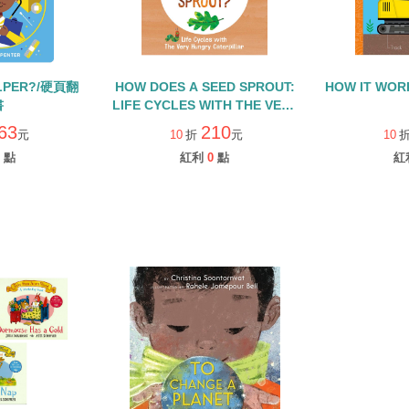
ELPER?/硬頁翻
HOW DOES A SEED SPROUT:
HOW IT WOR
書
LIFE CYCLES WITH THE VERY
HUNGRY CATERPILLAR/硬頁
63
210
元
10
折
元
10
書
點
紅利
0
點
紅