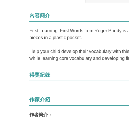
內容簡介
First Learning: First Words from Roger Priddy is 
pieces in a plastic pocket.
Help your child develop their vocabulary with thi
while learning core vocabulary and developing fin
得獎紀錄
作家介紹
作者簡介：