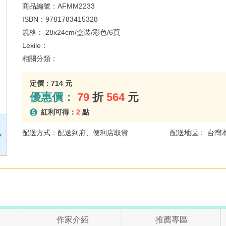
商品編號：
AFMM2233
ISBN：
9781783415328
規格：
28x24cm/盒裝/彩色/6頁
Lexile：
相關分類：
定價：
714 元
優惠價：
79
折
564
元
紅利可得：
2
點
配送方式：配送到府、便利店取貨
配送地區： 台灣
作家介紹
推薦專區