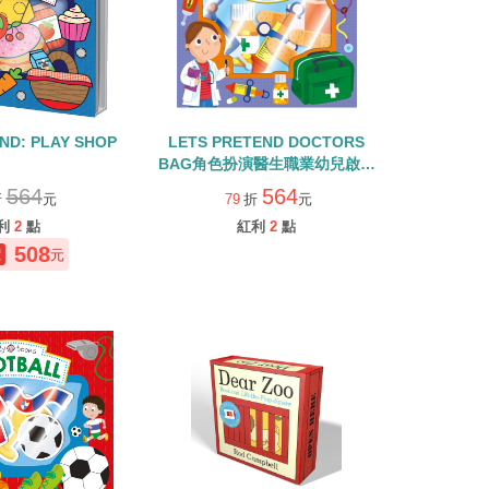
ND: PLAY SHOP
LETS PRETEND DOCTORS
BAG角色扮演醫生職業幼兒啟蒙
英文童書
564
564
折
元
79
折
元
利
2
點
紅利
2
點
508
元