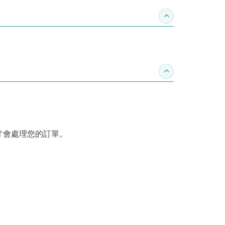
收合推薦專區
收合訂購須知
才會處理您的訂單。