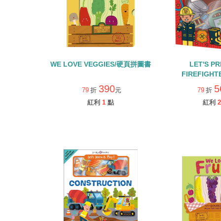
WE LOVE VEGGIES/硬頁拼圖書
LET'S P
FIREFIGH
390
5
79
折
元
79
折
紅利
1
點
紅利
2