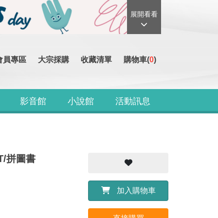
展開看看
會員專區
大宗採購
收藏清單
購物車(
0
)
影音館
小說館
活動訊息
ET/拼圖書
加入購物車