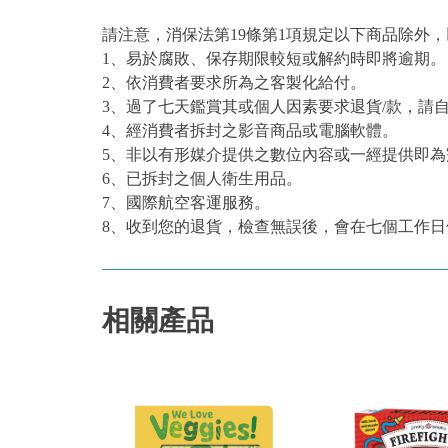
請注意，消保法第19條第1項規定以下商品除外
1、易於腐敗、保存期限較短或解約時即將逾期。
2、依消費者要求所為之客製化給付。
3、過了七天鑑賞其或個人因素要求退貨/款，請
4、經消費者拆封之影音商品或電腦軟體。
5、非以有形媒介提供之數位內容或一經提供即
6、已拆封之個人衛生用品。
7、國際航空客運服務。
8、收到您的退貨，檢查無誤後，會在七個工作日
相關產品