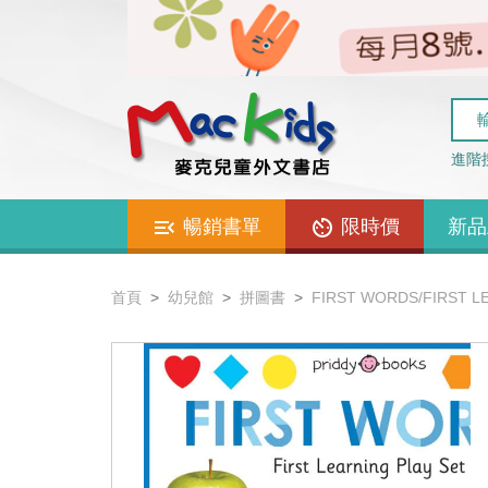
進階
暢銷書單
限時價
新品
首頁
幼兒館
拼圖書
FIRST WORDS/FIRST 