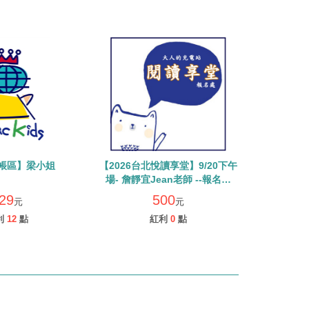
帳區】梁小姐
【2026台北悅讀享堂】9/20下午
場- 詹靜宜Jean老師 --報名處
(單場500元) **請單獨下單勿使用
29
500
元
元
優惠券/紅利點數
利
12
點
紅利
0
點