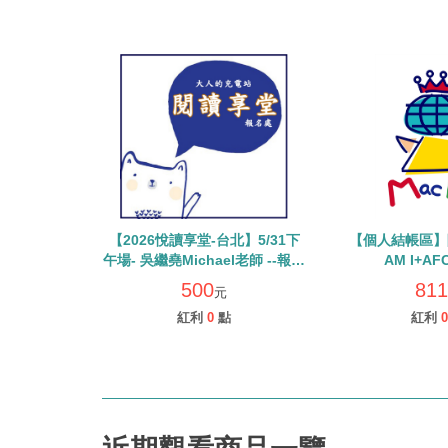
【2026悅讀享堂-台北】5/31下
【個人結帳區】
午場- 吳繼堯Michael老師 --報名
AM I+AF
處 (單場500元) **請單獨下單勿
500
811
元
使用優惠券/紅利點數
紅利
0
點
紅利
0