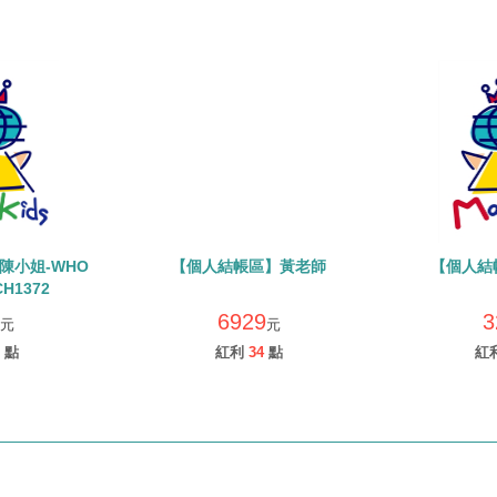
陳小姐-WHO
【個人結帳區】黃老師
【個人結
CH1372
6929
3
元
元
點
紅利
34
點
紅