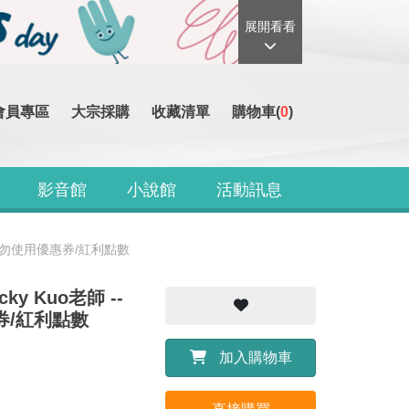
展開看看
會員專區
大宗採購
收藏清單
購物車(
0
)
影音館
小說館
活動訊息
獨下單勿使用優惠券/紅利點數
y Kuo老師 --
惠券/紅利點數
加入購物車