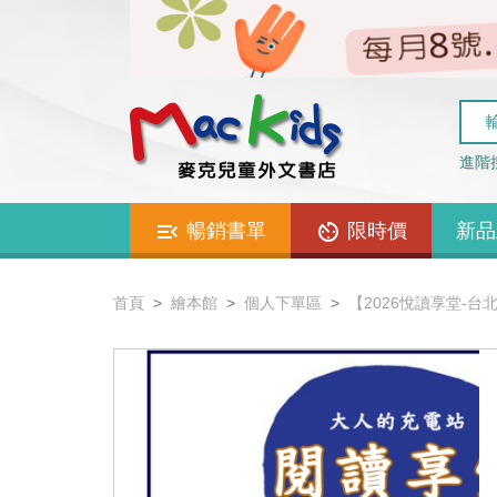
進階
暢銷書單
限時價
新品
首頁
繪本館
個人下單區
【2026悅讀享堂-台北