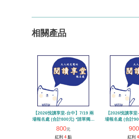
相關產品
【2026悅讀享堂-台中】7/19 兩
【2026悅讀享堂-
場報名處 (合計800元) *請單獨下
場報名處 (合計900元) *請單獨下
單勿使用紅利與優惠券
單勿使用紅
800
900
元
紅利
4
點
紅利
4