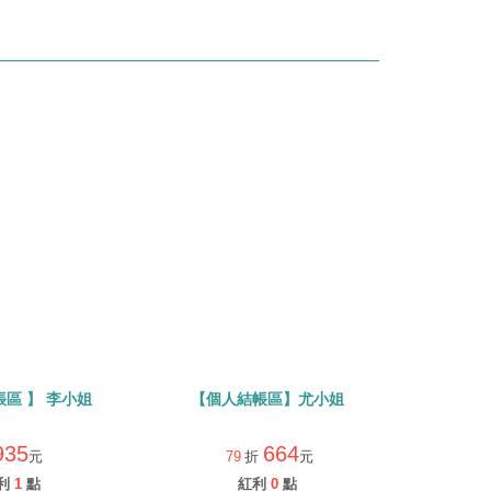
區 】 李小姐
【個人結帳區】尤小姐
935
664
元
79
折
元
利
1
點
紅利
0
點