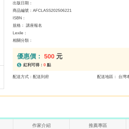
出版日期：
商品編號：
AFCLASS202506221
ISBN：
規格：
講座報名
Lexile：
相關分類：
優惠價：
500
元
紅利可得：
0
點
配送方式：配送到府
配送地區： 台灣
作家介紹
推薦專區