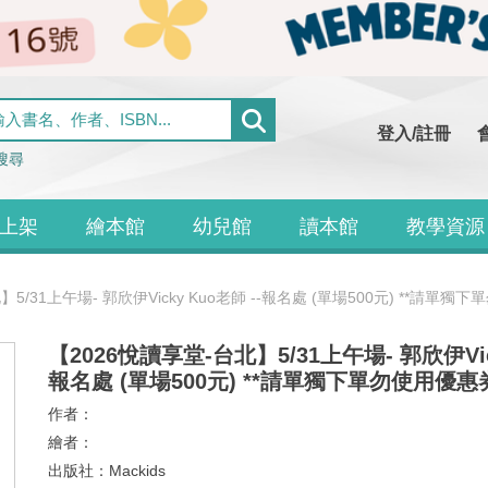
登入/註冊
搜尋
上架
繪本館
幼兒館
讀本館
教學資源
】5/31上午場- 郭欣伊Vicky Kuo老師 --報名處 (單場500元) **請單
【2026悅讀享堂-台北】5/31上午場- 郭欣伊Vick
報名處 (單場500元) **請單獨下單勿使用優
作者：
繪者：
出版社：
Mackids