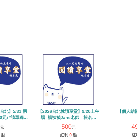
台北】5/31 兩
【2026台北悅讀享堂】9/20上午
【個人結帳
場- 楊禎禎Jane老師 --報名處
利與優惠券
(單場500元) **請單獨下單勿使用
500
4
元
元
優惠券/紅利點數
點
紅利
0
點
紅