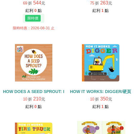
544
263
69
折
元
75
折
元
紅利
0
點
紅利
1
點
限時特惠：2026-08-31 止
HOW DOES A SEED SPROUT: LIFE CYCLES WITH THE VERY H
HOW IT WORKS: DIGGER/硬頁
210
350
10
折
元
10
折
元
紅利
0
點
紅利
1
點