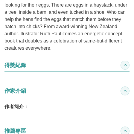
looking for their eggs. There are eggs in a haystack, under
a tree, inside a barn, and even tucked in a shoe. Who can
help the hens find the eggs that match them before they
hatch into chicks? From award-winning New Zealand
author-illustrator Ruth Paul comes an energetic concept
book that doubles as a celebration of same-but-different
creatures everywhere.
得獎紀錄
收合
作家介紹
收合
作者簡介：
推薦專區
收合