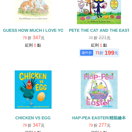
GUESS HOW MUCH I LOVE YOU: WILL YOU BE MY FRIEND?
PETE THE CAT AND THE EAS
347
221
79
折
元
79
折
元
紅利
1
點
紅利
1
點
199
71
折
元
CHICKEN VS EGG
HAP-PEA EASTER/精裝繪本
347
277
79
折
元
79
折
元