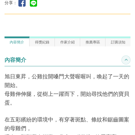
分享：
內容簡介
得獎紀錄
作家介紹
推薦專區
訂購須知
內容簡介
收合
旭日東昇，公雞拉開嗓門大聲喔喔叫，喚起了一天的
開始。
母雞伸伸腿，從樹上一躍而下，開始尋找他們的寶貝
蛋。
在五彩繽紛的環境中，有穿著斑點、條紋和鋸齒圖案
的母雞們，