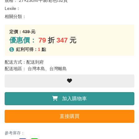
規格：
27×23cm/平裝/彩色/32頁
Lexile：
相關分類：
定價：
439 元
優惠價：
79
折
347
元
紅利可得：
1
點
配送方式：配送到府
配送地區： 台灣本島、台灣離島
加入購物車
直接購買
參考庫存：