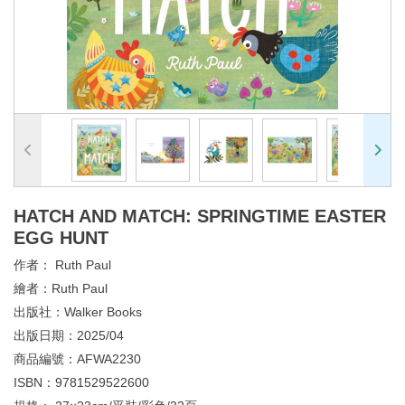
HATCH AND MATCH: SPRINGTIME EASTER
EGG HUNT
作者：
Ruth Paul
繪者：
Ruth Paul
出版社：
Walker Books
出版日期：
2025/04
商品編號：
AFWA2230
ISBN：
9781529522600