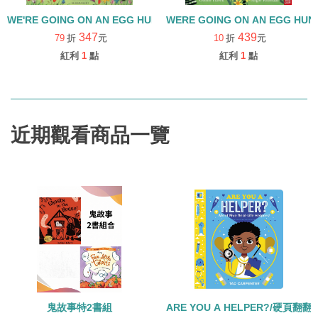
WE'RE GOING ON AN EGG HUNT/復活節/字母E學習繪本
WERE GOING ON AN EGG HUN
347
439
79
折
元
10
折
元
紅利
1
點
紅利
1
點
近期觀看商品一覽
鬼故事特2書組
ARE YOU A HELPER?/硬頁翻翻