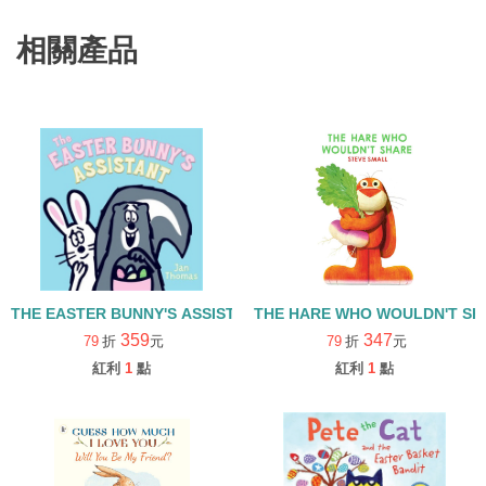
相關產品
THE EASTER BUNNY'S ASSISTANT/精裝
THE HARE WHO WOULDN'T SH
359
347
79
折
元
79
折
元
紅利
1
點
紅利
1
點