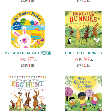
紅利
1
點
紅利
1
點
MY EASTER BASKET/硬頁書
HOP LITTLE BUNNIES
277
347
79
折
元
79
折
元
紅利
1
點
紅利
1
點