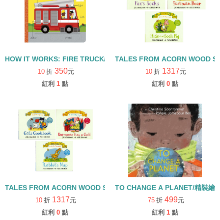
HOW IT WORKS: FIRE TRUCK/硬頁書
TALES FROM ACORN WOOD 
350
1317
10
折
元
10
折
元
紅利
1
點
紅利
0
點
TALES FROM ACORN WOOD STORY COLLECTION 生活日常組/
TO CHANGE A PLANET/精裝繪
1317
499
10
折
元
75
折
元
紅利
0
點
紅利
1
點