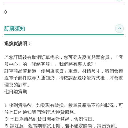
0
訂購須知
收合
退換貨說明：
若您訂購後有取消訂單需求，您可登入麥克兒童會員，「客
服中心」的「聯絡客服」。我們將有專人處理
訂單商品若超過「便利店取貨」重量、材積尺寸，我們會透
過電子郵件或專人通知您，待確認配送物流方式後，才會處
理您的訂單。
七日鑑賞期
》收到貨品後，如發現有破損、數量及產品不符的狀況，可
於七日內通知我們進行退/換貨服務。
※ 七日為商品到貨日開始計算起，含例假日。
※ 請注意，鑑賞期非試用期，若不確定購買，請勿拆封。