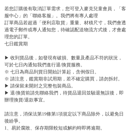
若您訂購後有取消訂單需求，您可登入麥克兒童會員，「客
服中心」的「聯絡客服」。我們將有專人處理
訂單商品若超過「便利店取貨」重量、材積尺寸，我們會透
過電子郵件或專人通知您，待確認配送物流方式後，才會處
理您的訂單。
七日鑑賞期
▶ 收到貨品後，如發現有破損、數量及產品不符的狀況，
可於七日內通知我們進行退/換貨服務。
※ 七日為商品到貨日開始計算起，含例假日。
※ 請注意，鑑賞期非試用期，若不確定購買，請勿拆封。
▶ 請保留未開封之完整包裝商品。
▶ 退/換貨前請先聯絡我們，待貨品退回並驗退無誤後，即
辦理換貨/退款事宜。
請注意，消保法第19條第1項規定以下商品除外，以避免日
後紛爭。
1、易於腐敗、保存期限較短或解約時即將逾期。