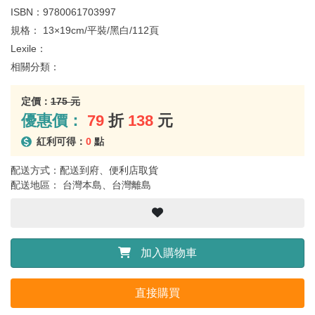
ISBN：
9780061703997
規格：
13×19cm/平裝/黑白/112頁
Lexile：
相關分類：
定價：
175 元
優惠價：
79
折
138
元
紅利可得：
0
點
配送方式：配送到府、便利店取貨
配送地區： 台灣本島、台灣離島
加入購物車
直接購買