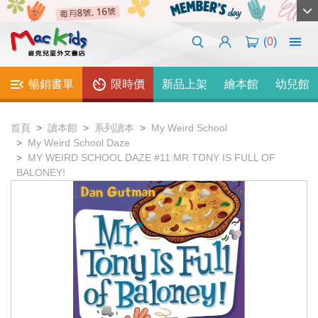
(
0
)
暢銷書單
限時價
新品上架
繪本館
幼兒館
首頁
讀本館
系列讀本
My Weird School
My Weird School Daze
MY WEIRD SCHOOL DAZE #11:MR TONY IS FULL OF
BALONEY!