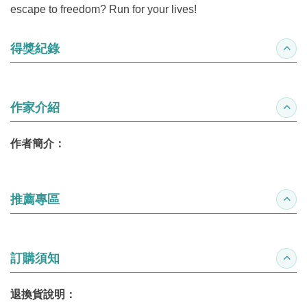
escape to freedom? Run for your lives!
得獎紀錄
收合
作家介紹
收合
作者簡介：
推薦專區
收合
訂購須知
收合
退換貨說明：