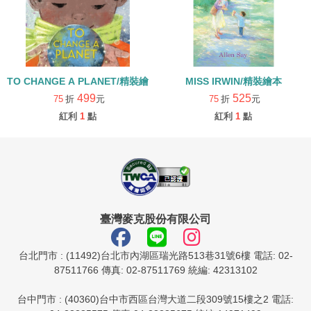
TO CHANGE A PLANET/精裝繪本
MISS IRWIN/精裝繪本
499
525
75
折
元
75
折
元
紅利
1
點
紅利
1
點
臺灣麥克股份有限公司
台北門市 : (11492)台北市內湖區瑞光路513巷31號6樓 電話: 02-
87511766 傳真: 02-87511769 統編: 42313102
台中門市 : (40360)台中市西區台灣大道二段309號15樓之2 電話: