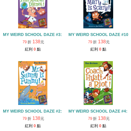
MY WEIRD SCHOOL DAZE #3: MR. GRANITE IS FROM ANOTHER
MY WEIRD SCHOOL DAZE #10:M
138
138
79
折
元
79
折
元
紅利
0
點
紅利
0
點
MY WEIRD SCHOOL DAZE #2: MR. SUNNY IS FUNNY!
MY WEIRD SCHOOL DAZE #4: C
138
138
79
折
元
79
折
元
紅利
0
點
紅利
0
點