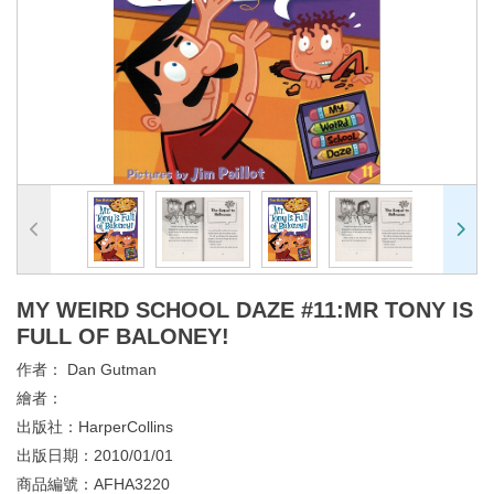
MY WEIRD SCHOOL DAZE #11:MR TONY IS
FULL OF BALONEY!
作者：
Dan Gutman
繪者：
出版社：
HarperCollins
出版日期：
2010/01/01
商品編號：
AFHA3220