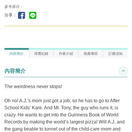
參考庫存：
分享：
內容簡介
得獎紀錄
作家介紹
推薦專區
訂購須知
內容簡介
收合
The weirdness never stops!
Oh no! A.J.’s mom just got a job, so he has to go to After
School Kids’ Kare. And Mr. Tony, the guy who runs it, is
crazy. He wants to get into the Guinness Book of World
Records by making the world’s largest pizza! Will A.J. and
the gang beable to tunnel out of the child-care room and