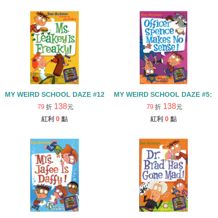
MY WEIRD SCHOOL DAZE #12:MS LEAKEY IS FREAKY!
MY WEIRD SCHOOL DAZE #5: 
138
138
79
折
元
79
折
元
紅利
0
點
紅利
0
點