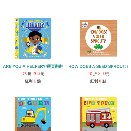
ARE YOU A HELPER?/硬頁翻翻書
HOW DOES A SEED SPROUT: L
263
210
75
折
元
10
折
元
紅利
1
點
紅利
0
點