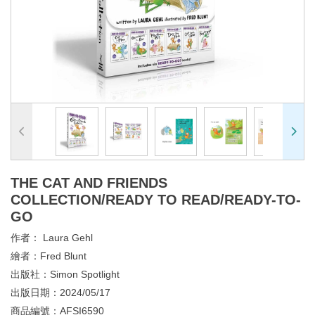
THE CAT AND FRIENDS
COLLECTION/READY TO READ/READY-TO-
GO
作者：
Laura Gehl
繪者：
Fred Blunt
出版社：
Simon Spotlight
出版日期：
2024/05/17
商品編號：
AFSI6590