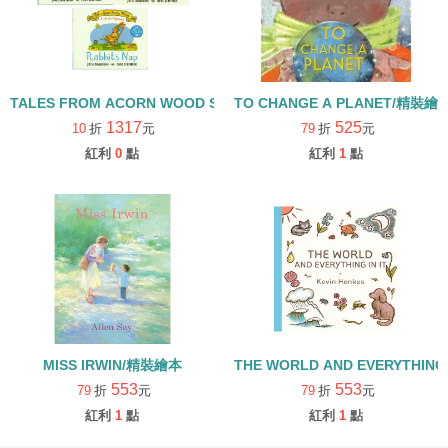
TALES FROM ACORN WOOD STORY COLLECTION 生活日常組/
TO CHANGE A PLANET/精裝繪
1317
525
10
折
元
79
折
元
紅利
0
點
紅利
1
點
MISS IRWIN/精裝繪本
THE WORLD AND EVERYTHING
553
553
79
折
元
79
折
元
紅利
1
點
紅利
1
點