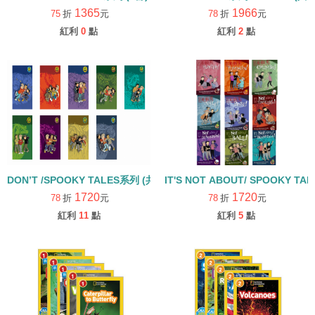
1365
1966
75
折
元
78
折
元
紅利
0
點
紅利
2
點
DON’T /SPOOKY TALES系列 (共9冊)
1720
1720
78
折
元
78
折
元
紅利
11
點
紅利
5
點