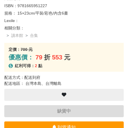
ISBN：
9781665951227
規格：
15×23cm/平裝/彩色/內含6書
Lexile：
相關分類：
讀本館
合集
定價：
700 元
優惠價：
79
折
553
元
紅利可得：
2
點
配送方式：配送到府
配送地區： 台灣本島、台灣離島
缺貨中
到貨通知