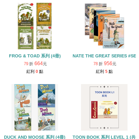
FROG & TOAD 系列 (4冊)
664
956
79
折
元
78
折
元
紅利
0
點
紅利
5
點
DUCK AND MOOSE 系列 (4冊)
TOON BOOK 系列 LEVEL 1 (共9