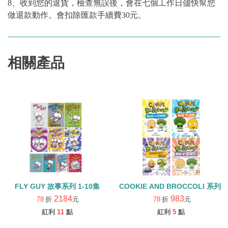
8、收到您的退貨，檢查無誤後，會在七個工作日儘快幫您
做退款動作。會扣除匯款手續費30元。
相關產品
FLY GUY 故事系列 1-10集
COOKIE AND BROCCOLI 系列 1
2184
983
78
折
元
78
折
元
紅利
11
點
紅利
5
點