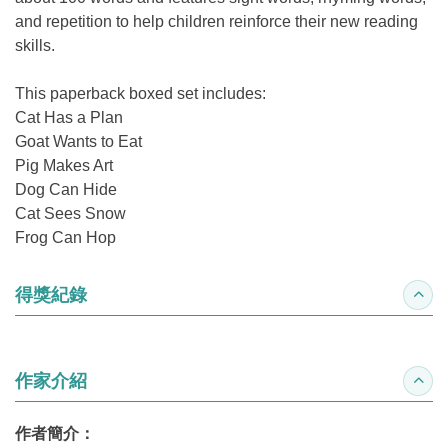
and repetition to help children reinforce their new reading
skills.
This paperback boxed set includes:
Cat Has a Plan
Goat Wants to Eat
Pig Makes Art
Dog Can Hide
Cat Sees Snow
Frog Can Hop
得獎紀錄
收合
作家介紹
收合
作者簡介：