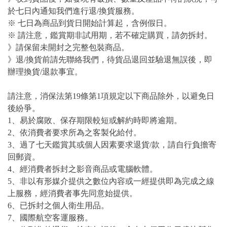
於七日內通知我們進行退/換貨服務。
※ 七日為商品到貨日開始計算起，含例假日。
※ 請注意，鑑賞期非試用期，若不確定購買，請勿拆封。
》請保留未開封之完整包裝商品。
》退/換貨前請先聯絡我們，待貨品退回並驗退無誤後，即
辦理換貨/退款事宜。
請注意，消保法第19條第1項規定以下商品除外，以避免日
後紛爭。
1、易於腐敗、保存期限較短或解約時即將逾期。
2、依消費者要求所為之客製化給付。
3、過了七天鑑賞其或個人因素要求退貨/款，請自行負擔寄
回郵資。
4、經消費者拆封之影音商品或電腦軟體。
5、非以有形媒介提供之數位內容或一經提供即為完成之線
上服務，經消費者事先同意始提供。
6、已拆封之個人衛生用品。
7、國際航空客運服務。