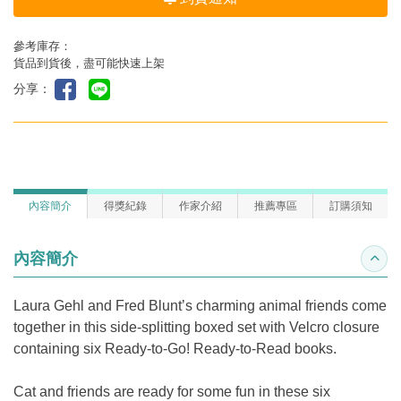
參考庫存：
貨品到貨後，盡可能快速上架
分享：
內容簡介
得獎紀錄
作家介紹
推薦專區
訂購須知
內容簡介
收合
Laura Gehl and Fred Blunt’s charming animal friends come
together in this side-splitting boxed set with Velcro closure
containing six Ready-to-Go! Ready-to-Read books.
Cat and friends are ready for some fun in these six