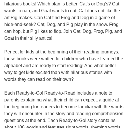
hilarious books! Which plan is better, Cat’s or Dog’s? Cat
wants to nap, and Goat wants to eat. Cat does not like the
art Pig makes. Can Cat find Frog and Dog in a game of
hide-and-seek? Cat, Dog, and Pig play in the snow. Frog
can hop, but Pig likes to flop. Join Cat, Dog, Frog, Pig, and
Goat in their silly antics!
Perfect for kids at the beginning of their reading journeys,
these books were written for children who have learned the
alphabet and are ready to start reading! And what better
way to get kids excited than with hilarious stories with
words they can read on their own?
Each Ready-to-Go! Ready-to-Read includes a note to
parents explaining what their child can expect, a guide at
the beginning for readers to become familiar with the words
they will encounter in the story and reading comprehension
questions at the end. Each Ready-to-Go! story contains
about 100 words and features sight words, rhyming words,