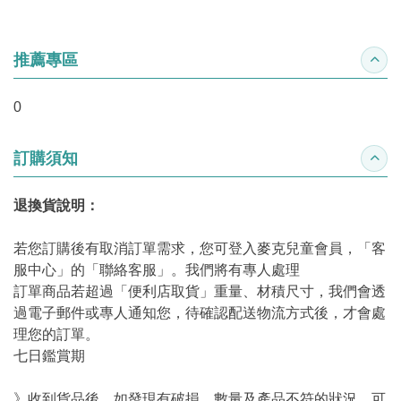
推薦專區
收合
0
訂購須知
收合
退換貨說明：
若您訂購後有取消訂單需求，您可登入麥克兒童會員，「客
服中心」的「聯絡客服」。我們將有專人處理
訂單商品若超過「便利店取貨」重量、材積尺寸，我們會透
過電子郵件或專人通知您，待確認配送物流方式後，才會處
理您的訂單。
七日鑑賞期
》收到貨品後，如發現有破損、數量及產品不符的狀況，可