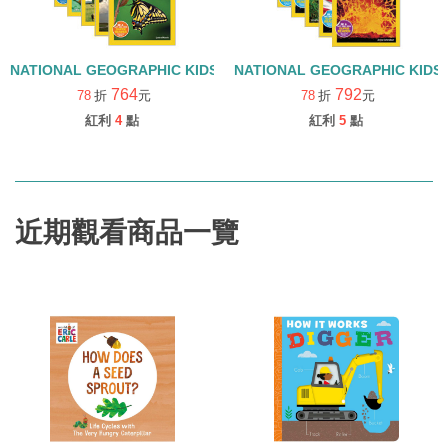
NATIONAL GEOGRAPHIC KIDS LEVEL 1 #SET
764
792
78
折
元
78
折
元
紅利
4
點
紅利
5
點
近期觀看商品一覽