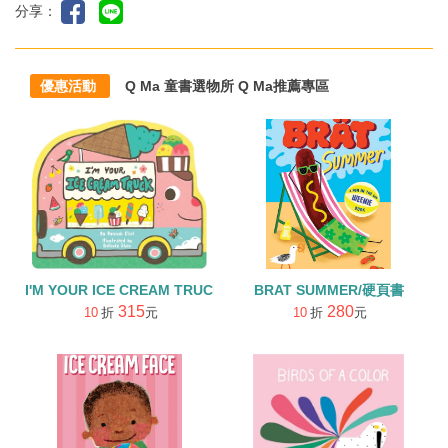
分享：
優惠活動
Q Ma 童書選物所 Q Ma推薦專區
I'M YOUR ICE CREAM TRUCK/硬頁書
BRAT SUMMER/硬頁書
315
280
10
折
元
10
折
元