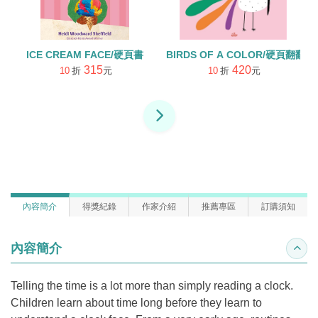
ICE CREAM FACE/硬頁書
BIRDS OF A COLOR/硬頁翻翻書
315
420
10
折
元
10
折
元
內容簡介
得獎紀錄
作家介紹
推薦專區
訂購須知
內容簡介
收合
Telling the time is a lot more than simply reading a clock.
Children learn about time long before they learn to