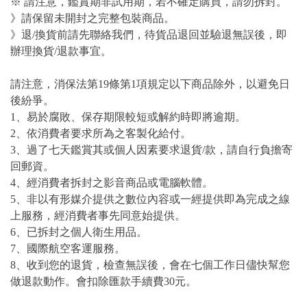
※ 請注意，鑑賞期非試用期，若不確定購買，請勿拆封。
》請保留未開封之完整包裝商品。
》退/換貨前請先聯絡我們，待貨品退回並驗退無誤後，即
辦理換貨/退款事宜。
請注意，消保法第19條第1項規定以下商品除外，以避免日
後紛爭。
1、易於腐敗、保存期限較短或解約時即將逾期。
2、依消費者要求所為之客製化給付。
3、過了七天鑑賞其或個人因素要求退貨/款，請自行負擔寄
回郵資。
4、經消費者拆封之影音商品或電腦軟體。
5、非以有形媒介提供之數位內容或一經提供即為完成之線
上服務，經消費者事先同意始提供。
6、已拆封之個人衛生用品。
7、國際航空客運服務。
8、收到您的退貨，檢查無誤後，會在七個工作日儘快幫您
做退款動作。會扣除匯款手續費30元。