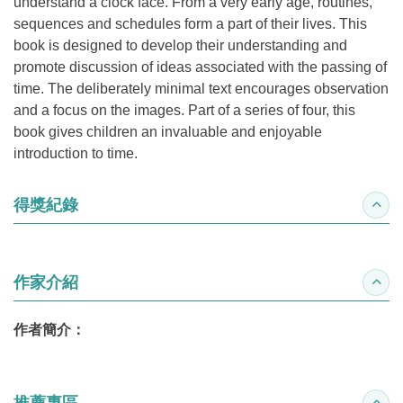
understand a clock face. From a very early age, routines,
sequences and schedules form a part of their lives. This
book is designed to develop their understanding and
promote discussion of ideas associated with the passing of
time. The deliberately minimal text encourages observation
and a focus on the images. Part of a series of four, this
book gives children an invaluable and enjoyable
introduction to time.
得獎紀錄
收合
作家介紹
收合
作者簡介：
推薦專區