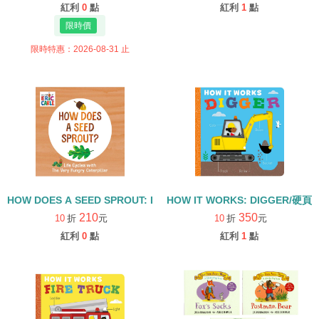
紅利
0
點
紅利
1
點
限時特惠：2026-08-31 止
HOW DOES A SEED SPROUT: LIFE CYCLES WITH THE VERY H
HOW IT WORKS: DIGGER/硬頁
210
350
10
折
元
10
折
元
紅利
0
點
紅利
1
點