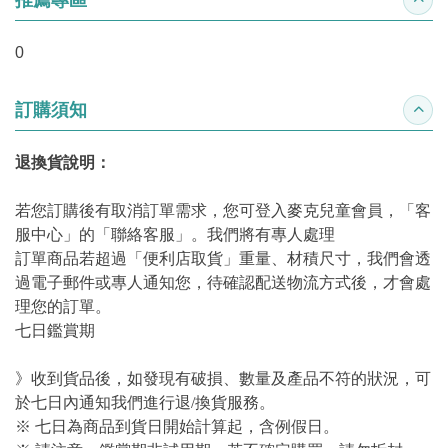
收合
0
訂購須知
收合
退換貨說明：
若您訂購後有取消訂單需求，您可登入麥克兒童會員，「客
服中心」的「聯絡客服」。我們將有專人處理
訂單商品若超過「便利店取貨」重量、材積尺寸，我們會透
過電子郵件或專人通知您，待確認配送物流方式後，才會處
理您的訂單。
七日鑑賞期
》收到貨品後，如發現有破損、數量及產品不符的狀況，可
於七日內通知我們進行退/換貨服務。
※ 七日為商品到貨日開始計算起，含例假日。