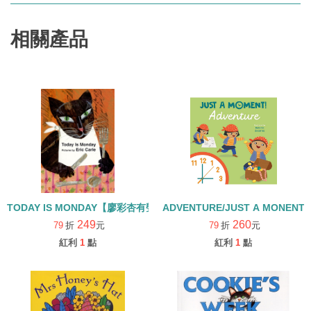
相關產品
TODAY IS MONDAY【廖彩杏有聲書單】消除飢餓
ADVENTURE/JUST A MONENT
249
260
79
折
元
79
折
元
紅利
1
點
紅利
1
點