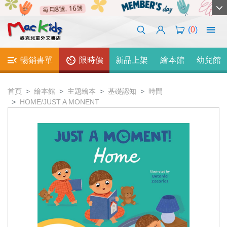
(
0
)
暢銷書單
限時價
新品上架
繪本館
幼兒館
首頁
繪本館
主題繪本
基礎認知
時間
HOME/JUST A MONENT