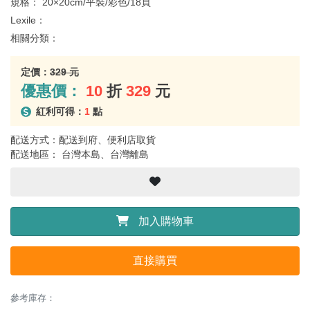
規格：
20×20cm/平裝/彩色/18頁
Lexile：
相關分類：
定價：
329 元
優惠價：
10
折
329
元
紅利可得：
1
點
配送方式：配送到府、便利店取貨
配送地區： 台灣本島、台灣離島
加入購物車
直接購買
參考庫存：