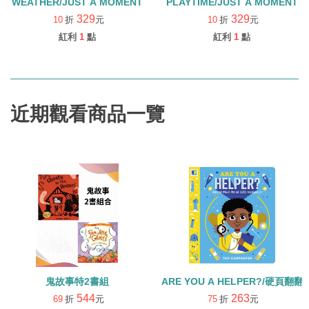
WEATHER/JUST A MOMENT
PLAYTIME/JUST A MOMENT
329
329
10
折
元
10
折
元
紅利
1
點
紅利
1
點
近期觀看商品一覽
鬼故事特2書組
ARE YOU A HELPER?/硬頁翻翻
544
263
69
折
元
75
折
元