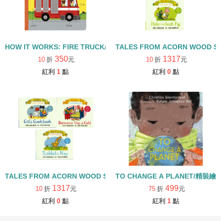
HOW IT WORKS: FIRE TRUCK/硬頁書
TALES FROM ACORN WOOD 
350
1317
10
折
元
10
折
元
紅利
1
點
紅利
0
點
TALES FROM ACORN WOOD STORY COLLECTION 生活日常組/
TO CHANGE A PLANET/精裝繪
1317
499
10
折
元
75
折
元
紅利
0
點
紅利
1
點