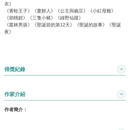
衣》
《青蛙王子》《薑餅人》《公主與豌豆》《小紅母雞》
《胡桃鉗》《三隻小豬》《綠野仙蹤》
《叢林男孩》《聖誕節的第12天》《聖誕的故事》《聖誕
夜》
得獎紀錄
收合
作家介紹
收合
作者簡介：