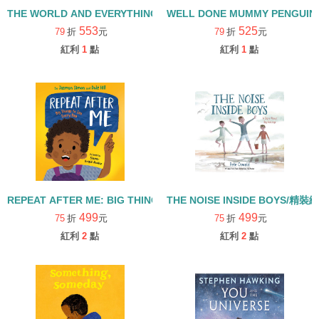
THE WORLD AND EVERYTHING IN IT/精裝繪本
WELL DONE MUMMY PENGUI
553
525
79
折
元
79
折
元
紅利
1
點
紅利
1
點
REPEAT AFTER ME: BIG THINGS TO SAY EVERY DAY/精裝繪本
THE NOISE INSIDE BOYS/精裝
499
499
75
折
元
75
折
元
紅利
2
點
紅利
2
點