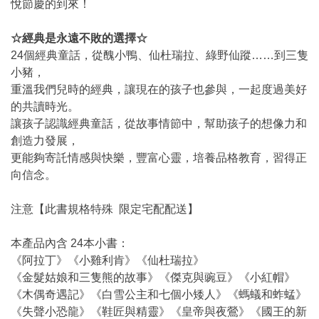
悅節慶的到來！
☆經典是永遠不敗的選擇☆
24個經典童話，從醜小鴨、仙杜瑞拉、綠野仙蹤……到三隻
小豬，
重溫我們兒時的經典，讓現在的孩子也參與，一起度過美好
的共讀時光。
讓孩子認識經典童話，從故事情節中，幫助孩子的想像力和
創造力發展，
更能夠寄託情感與快樂，豐富心靈，培養品格教育，習得正
向信念。
注意【此書規格特殊 限定宅配配送】
本產品內含 24本小書：
《阿拉丁》《小雞利肯》《仙杜瑞拉》
《金髮姑娘和三隻熊的故事》《傑克與豌豆》《小紅帽》
《木偶奇遇記》《白雪公主和七個小矮人》《螞蟻和蚱蜢》
《失聲小恐龍》《鞋匠與精靈》《皇帝與夜鶯》《國王的新