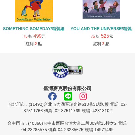
SOMETHING SOMEDAY/精裝繪本
YOU AND THE UNIVERSE/精裝
499
525
75
折
元
75
折
元
紅利
2
點
紅利
2
點
臺灣麥克股份有限公司
台北門市 : (11492)台北市內湖區瑞光路513巷31號6樓 電話: 02-
87511766 傳真: 02-87511769 統編: 42313102
台中門市 : (40360)台中市西區台灣大道二段309號15樓之2 電話:
04-23285575 傳真:04-23285675 統編:14971499