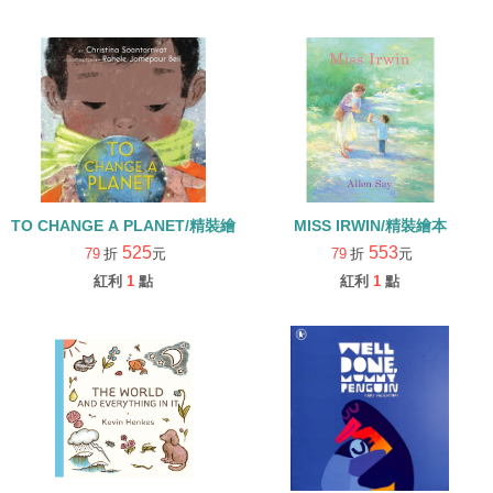
TO CHANGE A PLANET/精裝繪本
MISS IRWIN/精裝繪本
525
553
79
折
元
79
折
元
紅利
1
點
紅利
1
點