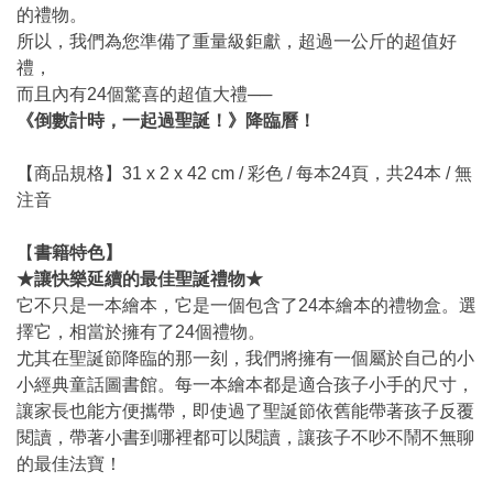
的禮物。
所以，我們為您準備了重量級鉅獻，超過一公斤的超值好
禮，
而且內有24個驚喜的超值大禮──
《
倒數計時，一起過聖誕！
》降臨曆！
【商品規格】31 x 2 x 42 cm / 彩色 / 每本24頁，共24本 / 無
注音
【
書籍特色】
★讓快樂延續的
最佳聖誕禮物★
它不只是一本繪本，它是一個包含了24本繪本的禮物盒。選
擇它，相當於擁有了24個禮物。
尤其在聖誕節降臨的那一刻，我們將擁有一個屬於自己的小
小經典童話圖書館。每一本繪本都是適合孩子小手的尺寸，
讓家長也能方便攜帶，即使過了聖誕節依舊能帶著孩子反覆
閱讀，帶著小書到哪裡都可以閱讀，讓孩子不吵不鬧不無聊
的最佳法寶！