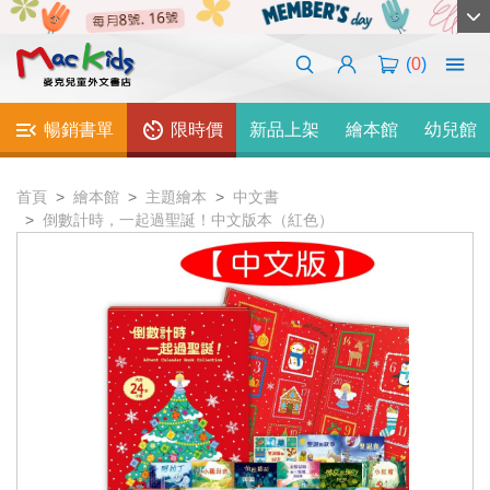
(
0
)
暢銷書單
限時價
新品上架
繪本館
幼兒館
首頁
繪本館
主題繪本
中文書
倒數計時，一起過聖誕！中文版本（紅色）