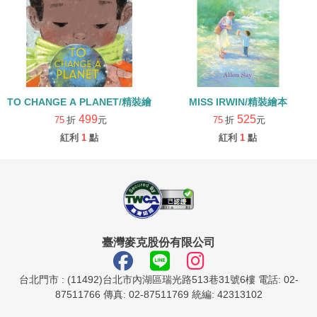
TO CHANGE A PLANET/精裝繪本
MISS IRWIN/精裝繪本
499
525
75
折
元
75
折
元
紅利
1
點
紅利
1
點
臺灣麥克股份有限公司
台北門市 : (11492)台北市內湖區瑞光路513巷31號6樓 電話: 02-
87511766 傳真: 02-87511769 統編: 42313102