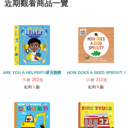
近期觀看商品一覽
ARE YOU A HELPER?/硬頁翻翻書
HOW DOES A SEED SPROUT: L
263
210
75
折
元
10
折
元
紅利
1
點
紅利
0
點