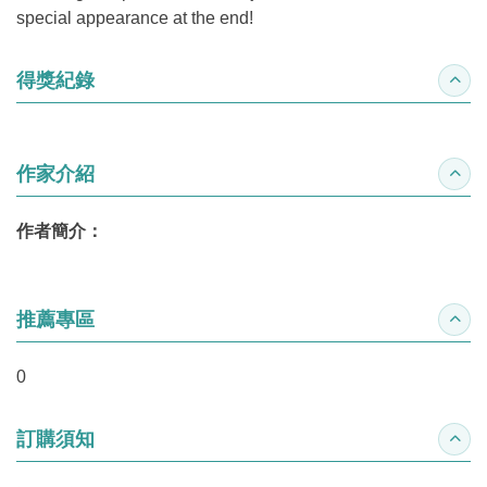
special appearance at the end!
得獎紀錄
收合
作家介紹
收合
作者簡介：
推薦專區
收合
0
訂購須知
收合