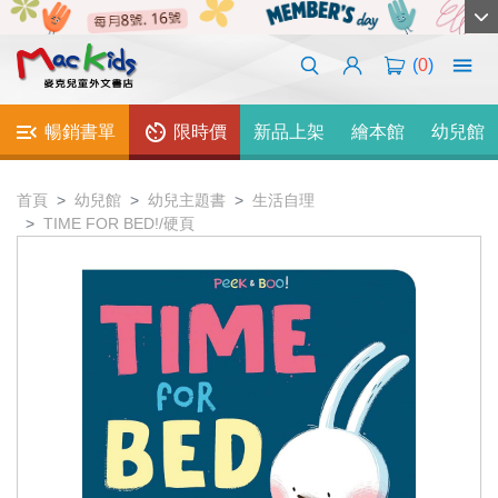
(
0
)
暢銷書單
限時價
新品上架
繪本館
幼兒館
首頁
幼兒館
幼兒主題書
生活自理
TIME FOR BED!/硬頁