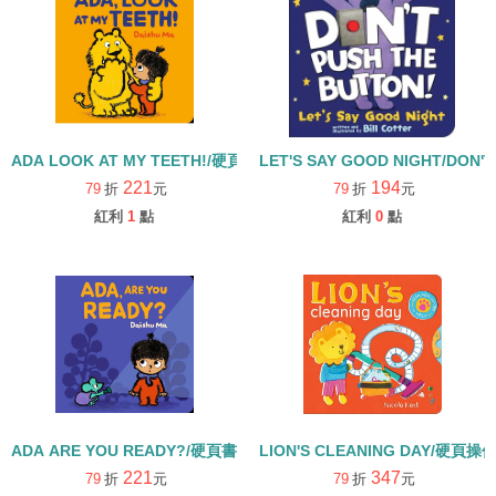
ADA LOOK AT MY TEETH!/硬頁書
LET'S SAY GOOD NIGHT/DO
221
194
79
折
元
79
折
元
紅利
1
點
紅利
0
點
ADA ARE YOU READY?/硬頁書
LION'S CLEANING DAY/硬頁操
221
347
79
折
元
79
折
元