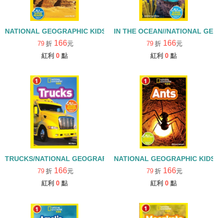
NATIONAL GEOGRAPHIC KIDS LEVEL 1:PYRAMIDS
IN THE OCEAN//NATIONAL GEO
166
166
79
折
元
79
折
元
紅利
0
點
紅利
0
點
TRUCKS/NATIONAL GEOGRAPHIC KIDS/LEVLE 1
NATIONAL GEOGRAPHIC KIDS 
166
166
79
折
元
79
折
元
紅利
0
點
紅利
0
點