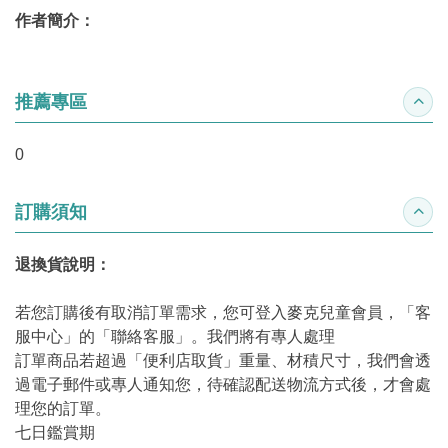
作者簡介：
推薦專區
收合
0
訂購須知
收合
退換貨說明：
若您訂購後有取消訂單需求，您可登入麥克兒童會員，「客
服中心」的「聯絡客服」。我們將有專人處理
訂單商品若超過「便利店取貨」重量、材積尺寸，我們會透
過電子郵件或專人通知您，待確認配送物流方式後，才會處
理您的訂單。
七日鑑賞期