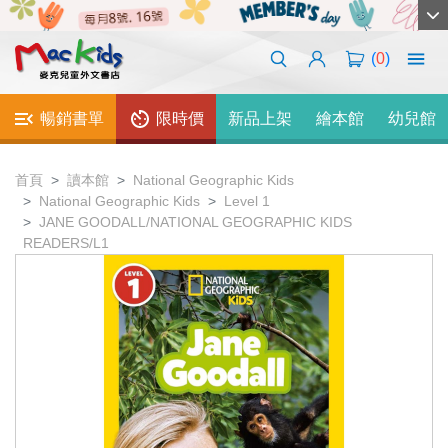
(
0
)
暢銷書單
限時價
新品上架
繪本館
幼兒館
首頁
讀本館
National Geographic Kids
National Geographic Kids
Level 1
JANE GOODALL/NATIONAL GEOGRAPHIC KIDS
READERS/L1