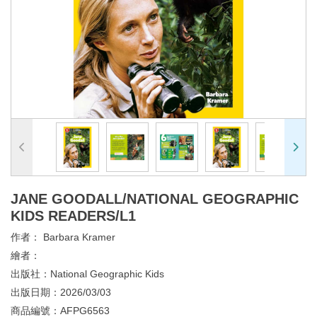
JANE GOODALL/NATIONAL GEOGRAPHIC
KIDS READERS/L1
作者：
Barbara Kramer
繪者：
出版社：
National Geographic Kids
出版日期：
2026/03/03
商品編號：
AFPG6563