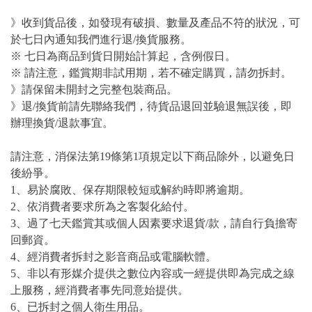
》收到貨品後，如發現有破損、數量及產品不符的狀況，可
於七日內通知我們進行退/換貨服務。
※ 七日為商品到貨日開始計算起，含例假日。
※ 請注意，鑑賞期非試用期，若不確定購買，請勿拆封。
》請保留未開封之完整包裝商品。
》退/換貨前請先聯絡我們，待貨品退回並驗退無誤後，即
辦理換貨/退款事宜。
請注意，消保法第19條第1項規定以下商品除外，以避免日
後紛爭。
1、易於腐敗、保存期限較短或解約時即將逾期。
2、依消費者要求所為之客製化給付。
3、過了七天鑑賞其或個人因素要求退貨/款，請自行負擔寄
回郵資。
4、經消費者拆封之影音商品或電腦軟體。
5、非以有形媒介提供之數位內容或一經提供即為完成之線
上服務，經消費者事先同意始提供。
6、已拆封之個人衛生用品。