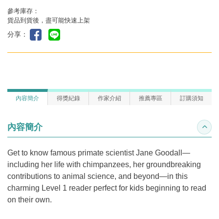
參考庫存：
貨品到貨後，盡可能快速上架
分享：
內容簡介
得獎紀錄
作家介紹
推薦專區
訂購須知
內容簡介
收合
Get to know famous primate scientist Jane Goodall—
including her life with chimpanzees, her groundbreaking
contributions to animal science, and beyond—in this
charming Level 1 reader perfect for kids beginning to read
on their own.