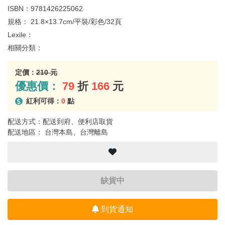
ISBN：
9781426225062
規格：
21.8×13.7cm/平裝/彩色/32頁
Lexile：
相關分類：
定價：
210 元
優惠價：
79
折
166
元
紅利可得：
0
點
配送方式：配送到府、便利店取貨
配送地區： 台灣本島、台灣離島
缺貨中
到貨通知