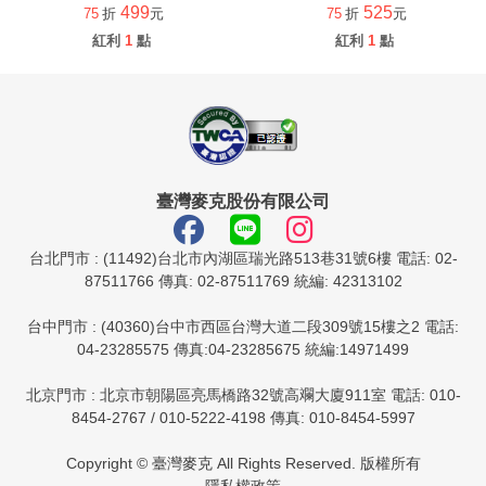
499
525
75
折
元
75
折
元
紅利
1
點
紅利
1
點
臺灣麥克股份有限公司
台北門市 : (11492)台北市內湖區瑞光路513巷31號6樓 電話: 02-
87511766 傳真: 02-87511769 統編: 42313102
台中門市 : (40360)台中市西區台灣大道二段309號15樓之2 電話:
04-23285575 傳真:04-23285675 統編:14971499
北京門市 : 北京市朝陽區亮馬橋路32號高斕大廈911室 電話: 010-
8454-2767 / 010-5222-4198 傳真: 010-8454-5997
Copyright © 臺灣麥克 All Rights Reserved. 版權所有