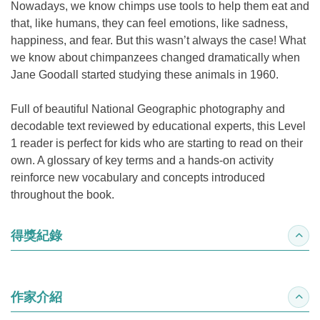
Nowadays, we know chimps use tools to help them eat and
that, like humans, they can feel emotions, like sadness,
happiness, and fear. But this wasn’t always the case! What
we know about chimpanzees changed dramatically when
Jane Goodall started studying these animals in 1960.
Full of beautiful National Geographic photography and
decodable text reviewed by educational experts, this Level
1 reader is perfect for kids who are starting to read on their
own. A glossary of key terms and a hands-on activity
reinforce new vocabulary and concepts introduced
throughout the book.
得獎紀錄
收合
作家介紹
收合