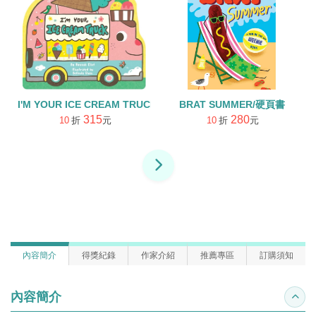
I'M YOUR ICE CREAM TRUCK/硬頁書
BRAT SUMMER/硬頁書
315
280
10
折
元
10
折
元
內容簡介
得獎紀錄
作家介紹
推薦專區
訂購須知
內容簡介
收合