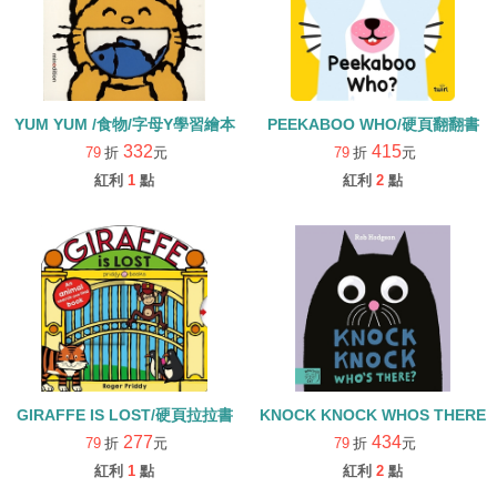
YUM YUM /食物/字母Y學習繪本
PEEKABOO WHO/硬頁翻翻書
332
415
79
折
元
79
折
元
紅利
1
點
紅利
2
點
GIRAFFE IS LOST/硬頁拉拉書
KNOCK KNOCK WHOS THERE
277
434
79
折
元
79
折
元
紅利
1
點
紅利
2
點