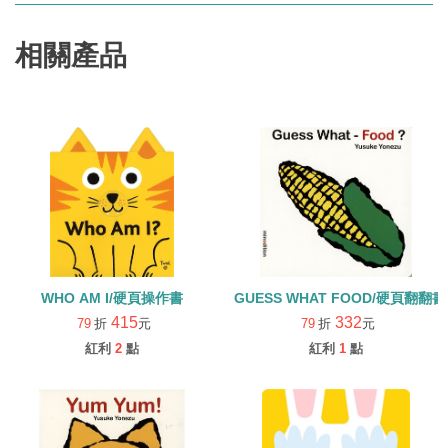
相關產品
WHO AM I/硬頁操作書
GUESS WHAT FOOD/硬頁翻翻書
415
332
79
折
元
79
折
元
紅利
2
點
紅利
1
點