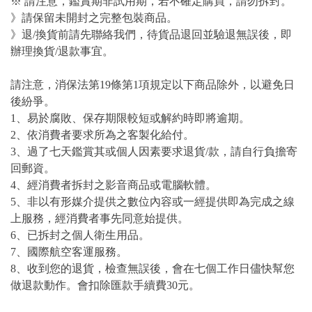
※ 請注意，鑑賞期非試用期，若不確定購買，請勿拆封。
》請保留未開封之完整包裝商品。
》退/換貨前請先聯絡我們，待貨品退回並驗退無誤後，即
辦理換貨/退款事宜。
請注意，消保法第19條第1項規定以下商品除外，以避免日
後紛爭。
1、易於腐敗、保存期限較短或解約時即將逾期。
2、依消費者要求所為之客製化給付。
3、過了七天鑑賞其或個人因素要求退貨/款，請自行負擔寄
回郵資。
4、經消費者拆封之影音商品或電腦軟體。
5、非以有形媒介提供之數位內容或一經提供即為完成之線
上服務，經消費者事先同意始提供。
6、已拆封之個人衛生用品。
7、國際航空客運服務。
8、收到您的退貨，檢查無誤後，會在七個工作日儘快幫您
做退款動作。會扣除匯款手續費30元。