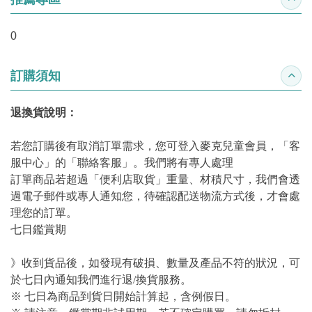
收合
0
訂購須知
收合
退換貨說明：
若您訂購後有取消訂單需求，您可登入麥克兒童會員，「客
服中心」的「聯絡客服」。我們將有專人處理
訂單商品若超過「便利店取貨」重量、材積尺寸，我們會透
過電子郵件或專人通知您，待確認配送物流方式後，才會處
理您的訂單。
七日鑑賞期
》收到貨品後，如發現有破損、數量及產品不符的狀況，可
於七日內通知我們進行退/換貨服務。
※ 七日為商品到貨日開始計算起，含例假日。