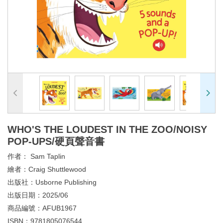
WHO'S THE LOUDEST IN THE ZOO/NOISY
POP-UPS/硬頁聲音書
作者：
Sam Taplin
繪者：
Craig Shuttlewood
出版社：
Usborne Publishing
出版日期：
2025/06
商品編號：
AFUB1967
ISBN：
9781805076544