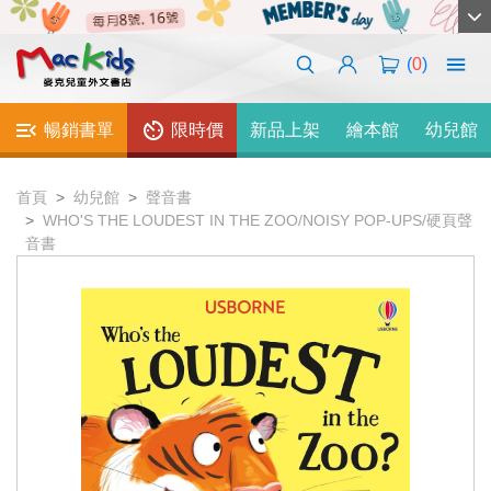
(
0
)
暢銷書單
限時價
新品上架
繪本館
幼兒館
首頁
幼兒館
聲音書
WHO'S THE LOUDEST IN THE ZOO/NOISY POP-UPS/硬頁聲
音書