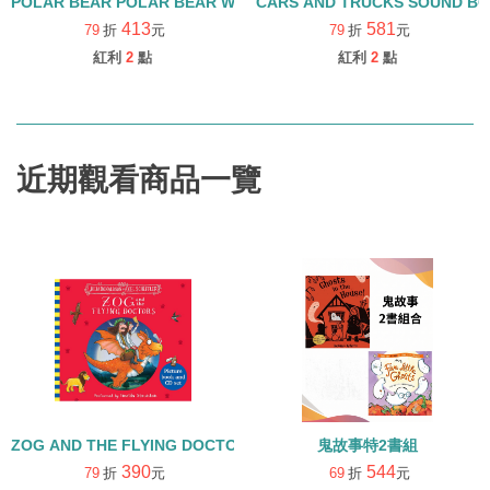
POLAR BEAR POLAR BEAR WHAT DO YOU HEAR? /硬頁+聲音
CARS AND TRUCKS SOUND 
413
581
79
折
元
79
折
元
紅利
2
點
紅利
2
點
近期觀看商品一覽
ZOG AND THE FLYING DOCTORS/英文繪本+CD
鬼故事特2書組
390
544
79
折
元
69
折
元