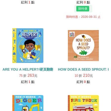
紅利
1
點
紅利
0
點
限時特惠：2026-08-31 止
ARE YOU A HELPER?/硬頁翻翻書
HOW DOES A SEED SPROUT: L
263
210
75
折
元
10
折
元
紅利
1
點
紅利
0
點