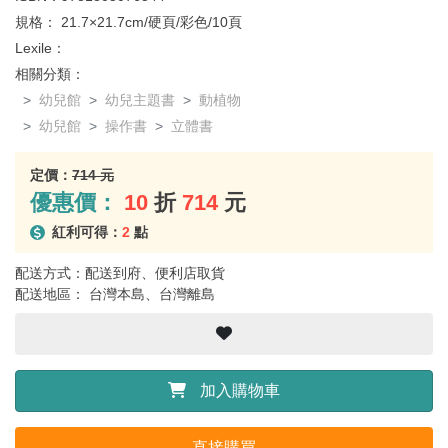
規格：
21.7×21.7cm/硬頁/彩色/10頁
Lexile：
相關分類：
幼兒館
幼兒主題書
動植物
幼兒館
操作書
立體書
定價：
714 元
優惠價：
10
折
714
元
紅利可得：
2
點
配送方式：配送到府、便利店取貨
配送地區： 台灣本島、台灣離島
加入購物車
直接購買