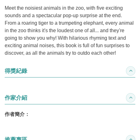
Meet the noisiest animals in the zoo, with five exciting
sounds and a spectacular pop-up surprise at the end.
From a roaring tiger to a trumpeting elephant, every animal
in the zoo thinks it's the loudest one of all... and they're
going to show you why! With hilarious rhyming text and
exciting animal noises, this book is full of fun surprises to
discover, as all the animals try to outdo each other!
得獎紀錄
收合
作家介紹
收合
作者簡介：
推薦專區