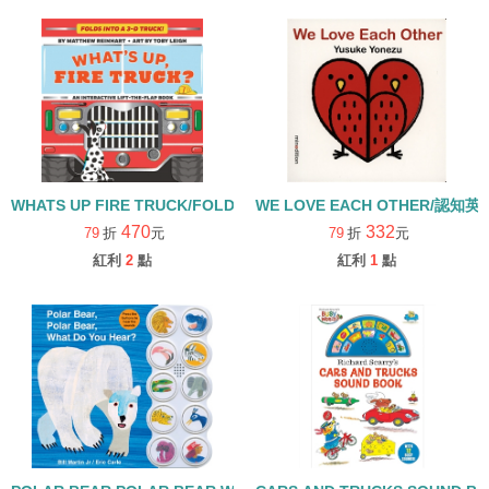
WHATS UP FIRE TRUCK/FOLDS INTO 3D TRUCK/硬頁立體翻翻書
WE LOVE EACH OTHER/認
470
332
79
折
元
79
折
元
紅利
2
點
紅利
1
點