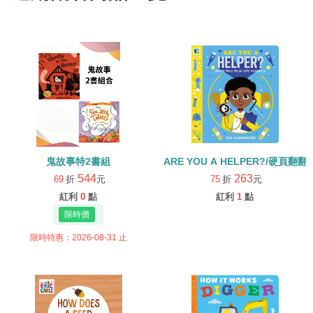
鬼故事特2書組
ARE YOU A HELPER?/硬頁翻翻
544
263
69
折
元
75
折
元
紅利
0
點
紅利
1
點
限時特惠：2026-08-31 止