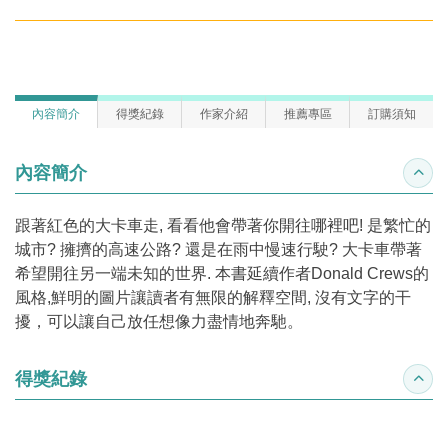
內容簡介
得獎紀錄
作家介紹
推薦專區
訂購須知
內容簡介
收合
跟著紅色的大卡車走, 看看他會帶著你開往哪裡吧! 是繁忙的
城市? 擁擠的高速公路? 還是在雨中慢速行駛? 大卡車帶著
希望開往另一端未知的世界. 本書延續作者Donald Crews的
風格,鮮明的圖片讓讀者有無限的解釋空間, 沒有文字的干
擾，可以讓自己放任想像力盡情地奔馳。
得獎紀錄
收合