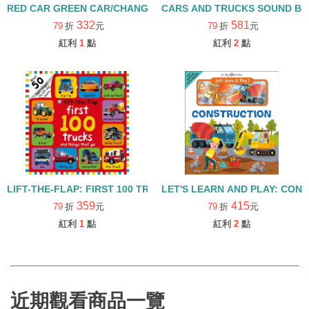
RED CAR GREEN CAR/CHANGING COLORS/變色書/硬頁書
CARS AND TRUCKS SOUND 
332
581
79
折
元
79
折
元
紅利
1
點
紅利
2
點
LIFT-THE-FLAP: FIRST 100 TRUCKS AND THINGS THAT GO 
LET'S LEARN AND PLAY: C
359
415
79
折
元
79
折
元
紅利
1
點
紅利
2
點
近期觀看商品一覽