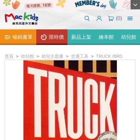
(
0
)
暢銷書單
限時價
新品上架
繪本館
幼兒館
首頁
幼兒館
幼兒主題書
交通工具
TRUCK /BRD