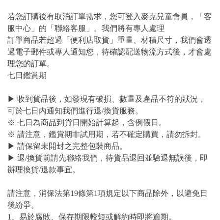
若您訂購後有取消訂單需求，您可登入麥克兒童會員，「客
服中心」的「聯絡客服」。我們將有專人處理
訂單商品若超過「便利店取貨」重量、材積尺寸，我們會透
過電子郵件或專人通知您，待確認配送物流方式後，才會處
理您的訂單。
七日鑑賞期
▶ 收到貨品後，如發現有破損、數量及產品不符的狀況，
可於七日內通知我們進行退/換貨服務。
※ 七日為商品到貨日開始計算起，含例假日。
※ 請注意，鑑賞期非試用期，若不確定購買，請勿拆封。
▶ 請保留未開封之完整包裝商品。
▶ 退/換貨前請先聯絡我們，待貨品退回並驗退無誤後，即
辦理換貨/退款事宜。
請注意，消保法第19條第1項規定以下商品除外，以避免日
後紛爭。
1、易於腐敗、保存期限較短或解約時即將逾期。