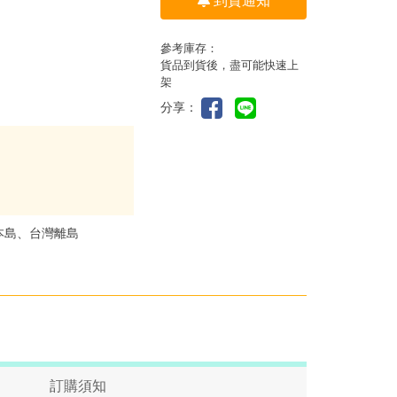
到貨通知
參考庫存：
貨品到貨後，盡可能快速上
架
分享：
本島、台灣離島
訂購須知