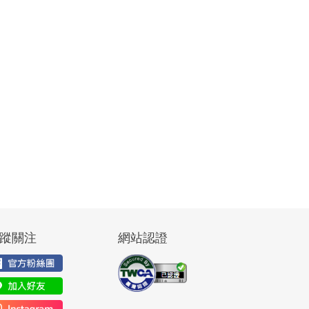
蹤關注
網站認證