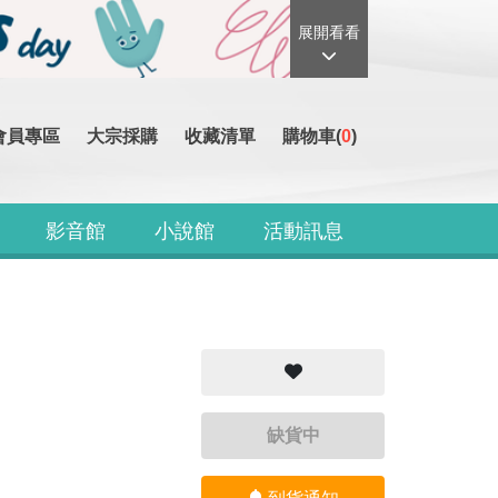
展開看看
會員專區
大宗採購
收藏清單
購物車(
0
)
影音館
小說館
活動訊息
缺貨中