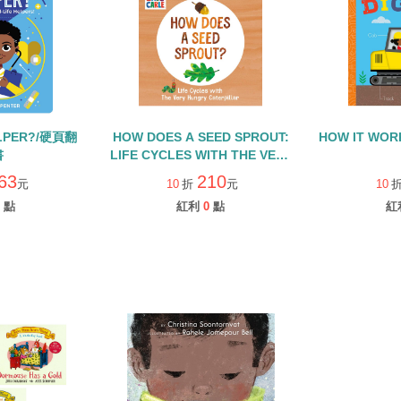
ELPER?/硬頁翻
HOW DOES A SEED SPROUT:
HOW IT WOR
書
LIFE CYCLES WITH THE VERY
HUNGRY CATERPILLAR/硬頁
63
210
元
10
折
元
10
書
點
紅利
0
點
紅