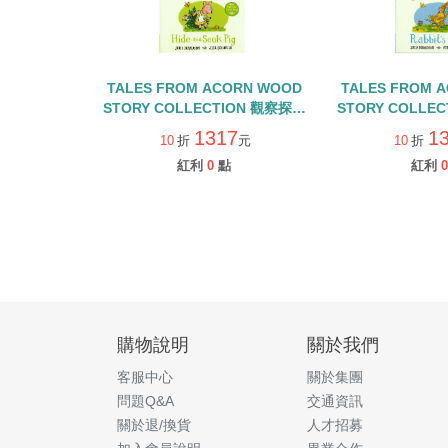
TALES FROM ACORN WOOD
TALES FROM 
STORY COLLECTION 觀察探索
STORY COLLE
組/硬頁翻翻書+QR CODE
組/硬頁翻翻書+
1317
1
10
折
元
10
折
紅利
0
點
紅利
0
購物說明
關於我們
客服中心
關於集團
問題Q&A
交通資訊
關於退/換貨
人才招募