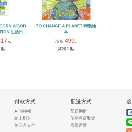
ACORN WOOD
TO CHANGE A PLANET/精裝繪
CTION 生活日常
本
QR CODE
317
499
元
75
折
元
點
紅利
1
點
付款方式
配送方式
追
ATM轉帳
配送到府
線上刷卡
便利商店取貨
第三方支付
國際運費