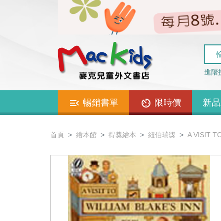
進階
暢銷書單
限時價
新品
首頁
繪本館
得獎繪本
紐伯瑞獎
A VISIT T