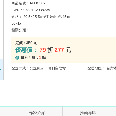
商品編號：
AFHC302
ISBN：
9780152938239
規格：
20.5×25.5cm/平裝/彩色/45頁
Lexile：
相關分類：
定價：
350 元
優惠價：
79
折
277
元
紅利可得：
1
點
配送方式：配送到府、便利店取貨
配送地區： 台灣
作家介紹
推薦專區