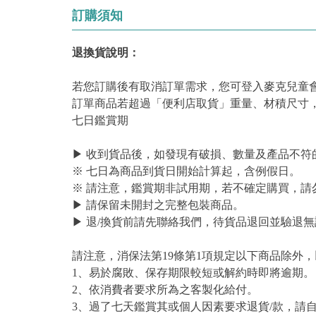
訂購須知
退換貨說明：
若您訂購後有取消訂單需求，您可登入麥克兒童
訂單商品若超過「便利店取貨」重量、材積尺寸
七日鑑賞期
▶ 收到貨品後，如發現有破損、數量及產品不符
※ 七日為商品到貨日開始計算起，含例假日。
※ 請注意，鑑賞期非試用期，若不確定購買，請
▶ 請保留未開封之完整包裝商品。
▶ 退/換貨前請先聯絡我們，待貨品退回並驗退無
請注意，消保法第19條第1項規定以下商品除外
1、易於腐敗、保存期限較短或解約時即將逾期。
2、依消費者要求所為之客製化給付。
3、過了七天鑑賞其或個人因素要求退貨/款，請