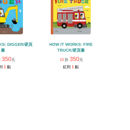
KS: DIGGER/硬頁
HOW IT WORKS: FIRE
書
TRUCK/硬頁書
350
350
折
元
10
折
元
利
1
點
紅利
1
點