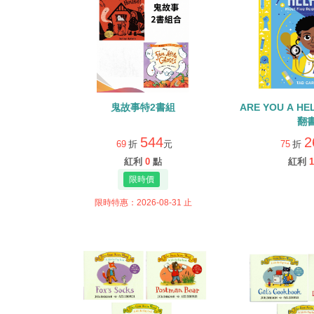
鬼故事特2書組
ARE YOU A H
翻
544
2
69
折
元
75
折
紅利
0
點
紅利
1
限時特惠：2026-08-31 止