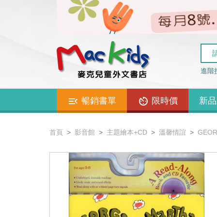
進階
暢銷書單
限時價
新品
首頁
影音館
主題繪本+CD
溫馨情誼
GEOR