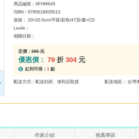
商品編號：
AFHM649
ISBN：
9780618839513
規格：
20×20.5cm/平裝/彩色/47頁/書+CD
Lexile：
相關分類：
定價：
385 元
優惠價：
79
折
304
元
紅利可得：
1
點
配送方式：配送到府、便利店取貨
配送地區： 台灣
作家介紹
推薦專區