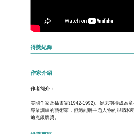
得獎紀錄
作家介紹
作者簡介：
美國作家及插畫家(1942-1992)。從未期
專業訓練的藝術家，但總能將主題人物的眼睛和強烈黑色線條
迪克銀牌獎。