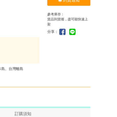
到貨通知
參考庫存：
貨品到貨後，盡可能快速上
架
分享：
本島、台灣離島
訂購須知