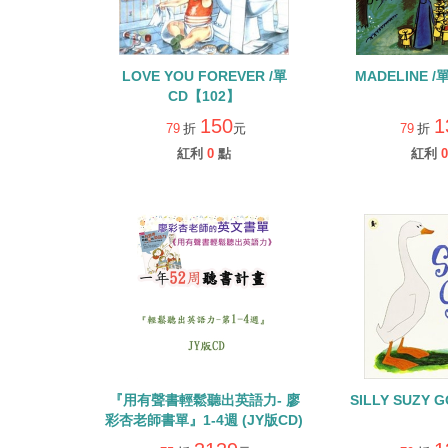
LOVE YOU FOREVER /單
MADELINE /
CD【102】
150
1
79
折
元
79
折
紅利
0
點
紅利
0
『用有聲書輕鬆聽出英語力- 廖
SILLY SUZY 
彩杏老師書單』1-4週 (JY版CD)