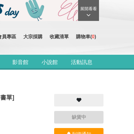
展開看看
會員專區
大宗採購
收藏清單
購物車(
0
)
影音館
小說館
活動訊息
文書單]
缺貨中