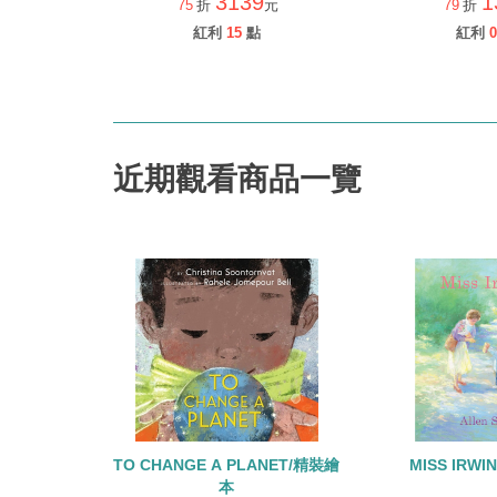
3139
1
75
折
元
79
折
紅利
15
點
紅利
0
近期觀看商品一覽
TO CHANGE A PLANET/精裝繪
MISS IRW
本