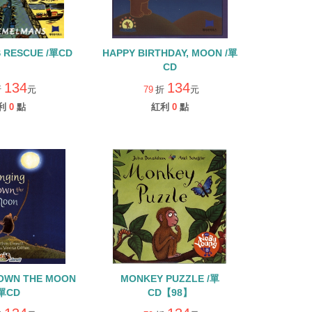
S RESCUE /單CD
HAPPY BIRTHDAY, MOON /單
CD
134
134
折
元
79
折
元
利
0
點
紅利
0
點
DOWN THE MOON
MONKEY PUZZLE /單
/單CD
CD【98】