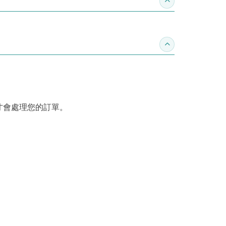
收合推薦專區
收合訂購須知
才會處理您的訂單。