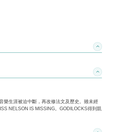
收合得獎紀錄
收合作家介紹
傷，音樂生涯被迫中斷，再改修法文及歷史。雖未經
LSON IS MISSING。GODILOCKS得到凱