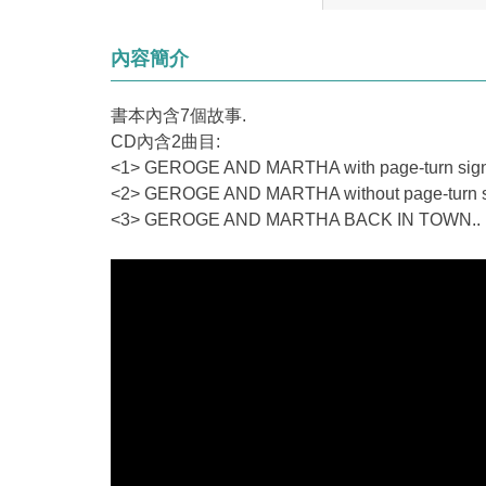
內容簡介
書本內含7個故事.
CD內含2曲目:
<1> GEROGE AND MARTHA with page-turn sign
<2> GEROGE AND MARTHA without page-turn si
<3> GEROGE AND MARTHA BACK IN TOWN..