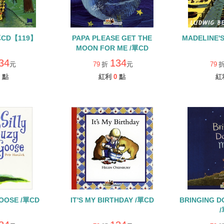
單CD【119】
PAPA PLEASE GET THE
MADELINE'
MOON FOR ME /單CD
34
134
元
79
折
元
79
點
紅利
0
點
紅
GOOSE /單CD
IT'S MY BIRTHDAY /單CD
BRINGING 