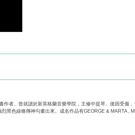
待成為童書作者。曾就讀於新英格蘭音樂學院，主修中提琴。後因受
傳神勾畫出來。成名作品有GEORGE & MARTA , MISS NE