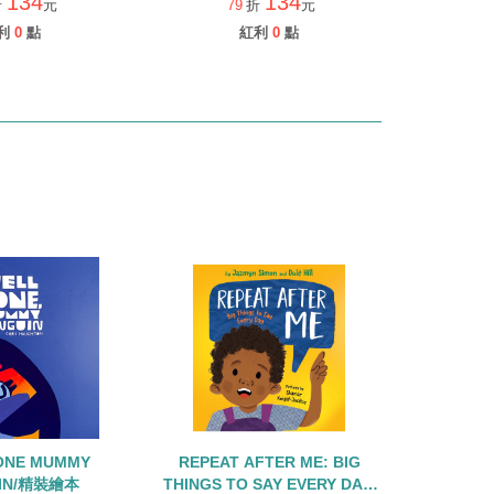
134
134
折
元
79
折
元
利
0
點
紅利
0
點
ONE MUMMY
REPEAT AFTER ME: BIG
IN/精裝繪本
THINGS TO SAY EVERY DAY/