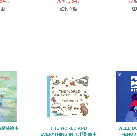
34
134
元
79
折
元
79
點
紅利
0
點
紅
IN/精裝繪本
THE WORLD AND
WELL D
EVERYTHING IN IT/精裝繪本
PENGU