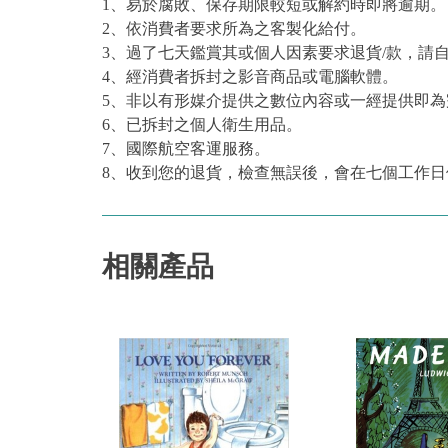
1、易於腐敗、保存期限較短或解約時即將逾期。
2、依消費者要求所為之客製化給付。
3、過了七天鑑賞其或個人因素要求退貨/款，請
4、經消費者拆封之影音商品或電腦軟體。
5、非以有形媒介提供之數位內容或一經提供即
6、已拆封之個人衛生用品。
7、國際航空客運服務。
8、收到您的退貨，檢查無誤後，會在七個工作日
相關產品