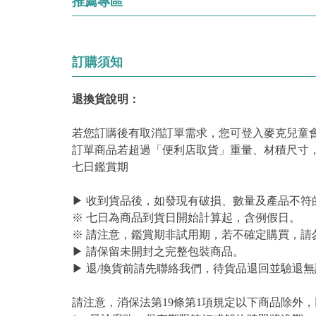
推薦專區
訂購須知
退換貨說明：
若您訂購後有取消訂單需求，您可登入麥克兒童
訂單商品若超過「便利店取貨」重量、材積尺寸
七日鑑賞期
▶ 收到貨品後，如發現有破損、數量及產品不符
※ 七日為商品到貨日開始計算起，含例假日。
※ 請注意，鑑賞期非試用期，若不確定購買，請
▶ 請保留未開封之完整包裝商品。
▶ 退/換貨前請先聯絡我們，待貨品退回並驗退無
請注意，消保法第19條第1項規定以下商品除外