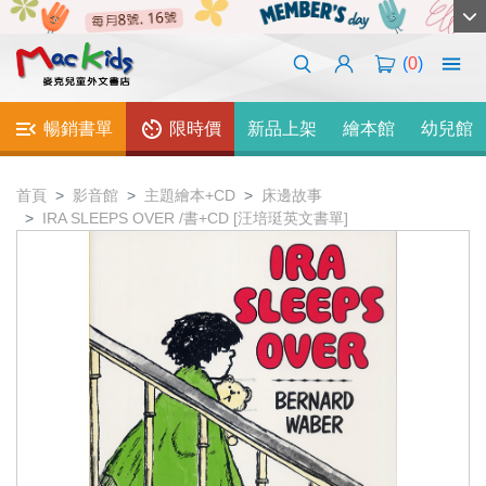
(
0
)
暢銷書單
限時價
新品上架
繪本館
幼兒館
首頁
影音館
主題繪本+CD
床邊故事
IRA SLEEPS OVER /書+CD [汪培珽英文書單]