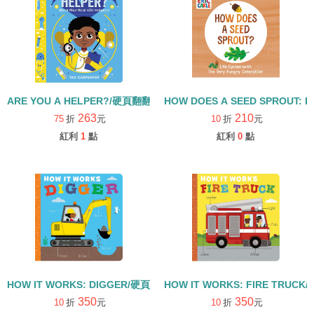
ARE YOU A HELPER?/硬頁翻翻書
HOW DOES A SEED SPROUT: L
263
210
75
折
元
10
折
元
紅利
1
點
紅利
0
點
HOW IT WORKS: DIGGER/硬頁書
HOW IT WORKS: FIRE TRUCK
350
350
10
折
元
10
折
元