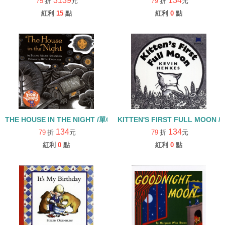
3139
134
75
折
元
79
折
元
紅利
15
點
紅利
0
點
THE HOUSE IN THE NIGHT /單CD
KITTEN'S 
134
134
79
折
元
79
折
元
紅利
0
點
紅利
0
點