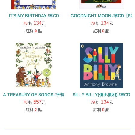
IT'S MY BIRTHDAY /單CD
GOODNIGHT MOON /單CD【92
134
134
79
折
元
79
折
元
紅利
0
點
紅利
0
點
A TREASURY OF SONGS /平裝書+CD
SILLY BILLY(傻比傻利) /單CD
557
134
78
折
元
79
折
元
紅利
2
點
紅利
0
點