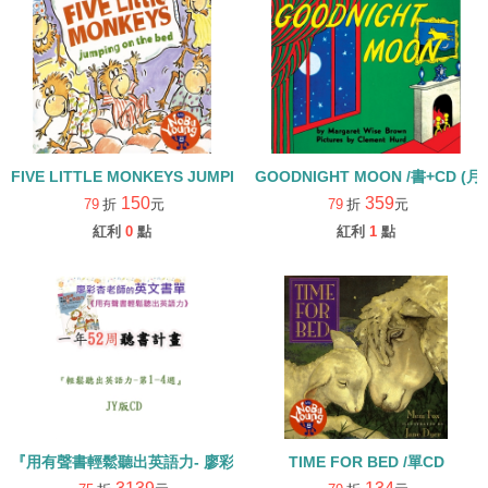
FIVE LITTLE MONKEYS JUMPING ON THE BED /單CD【廖彩杏
GOODNIGHT MOON /書+C
150
359
79
折
元
79
折
元
紅利
0
點
紅利
1
點
『用有聲書輕鬆聽出英語力- 廖彩杏老師書單』1-4週 (JY版CD)
TIME FOR BED /單CD