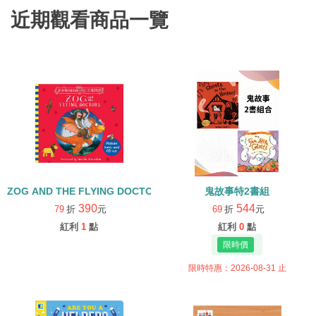
近期觀看商品一覽
ZOG AND THE FLYING DOCTORS/英文繪本+CD
鬼故事特2書組
390
544
79
折
元
69
折
元
紅利
1
點
紅利
0
點
限時特惠：2026-08-31 止