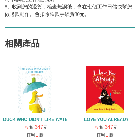
8、收到您的退貨，檢查無誤後，會在七個工作日儘快幫您
做退款動作。會扣除匯款手續費30元。
相關產品
DUCK WHO DIDN'T LIKE WATER/永續城鄉
I LOVE YOU ALREADY
347
347
79
折
元
79
折
元
紅利
1
點
紅利
1
點