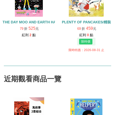
THE DAY MOO AND EARTH HAD AN ARGUMENT/精裝
PLENTY OF PANCAKES/精裝
525
459
79
折
元
69
折
元
紅利
2
點
紅利
0
點
限時特惠：2026-08-31 止
近期觀看商品一覽