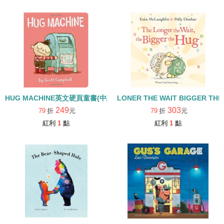
HUG MACHINE英文硬頁童書(中譯:我是抱抱機)
LONER THE WAIT BIGGER THE
249
303
79
折
元
79
折
元
紅利
1
點
紅利
1
點