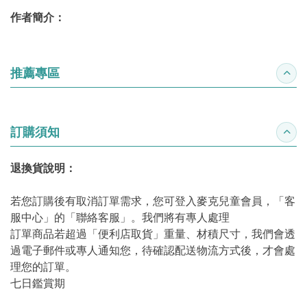
作者簡介：
推薦專區
收合
訂購須知
收合
退換貨說明：
若您訂購後有取消訂單需求，您可登入麥克兒童會員，「客
服中心」的「聯絡客服」。我們將有專人處理
訂單商品若超過「便利店取貨」重量、材積尺寸，我們會透
過電子郵件或專人通知您，待確認配送物流方式後，才會處
理您的訂單。
七日鑑賞期