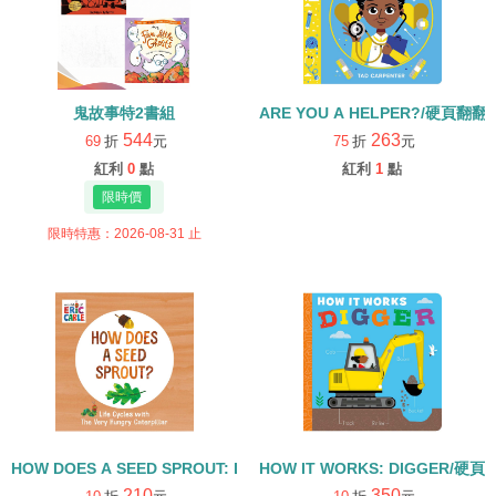
鬼故事特2書組
ARE YOU A HELPER?/硬頁翻翻
544
263
69
折
元
75
折
元
紅利
0
點
紅利
1
點
限時特惠：2026-08-31 止
HOW DOES A SEED SPROUT: LIFE CYCLES WITH THE VERY H
HOW IT WORKS: DIGGER/硬頁
210
350