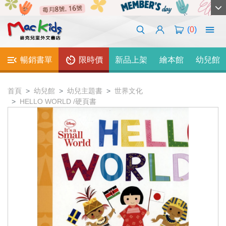
(
0
)
暢銷書單
限時價
新品上架
繪本館
幼兒館
首頁
幼兒館
幼兒主題書
世界文化
HELLO WORLD /硬頁書