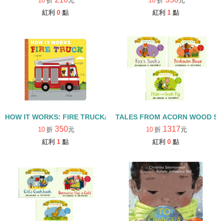
10
折
元
10
折
元
紅利
0
點
紅利
1
點
HOW IT WORKS: FIRE TRUCK/硬頁書
TALES FROM ACORN WOOD 
350
1317
10
折
元
10
折
元
紅利
1
點
紅利
0
點