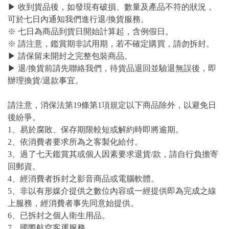
▶ 收到貨品後，如發現有破損、數量及產品不符的狀況，
可於七日內通知我們進行退/換貨服務。
※ 七日為商品到貨日開始計算起，含例假日。
※ 請注意，鑑賞期非試用期，若不確定購買，請勿拆封。
▶ 請保留未開封之完整包裝商品。
▶ 退/換貨前請先聯絡我們，待貨品退回並驗退無誤後，即
辦理換貨/退款事宜。
請注意，消保法第19條第1項規定以下商品除外，以避免日
後紛爭。
1、易於腐敗、保存期限較短或解約時即將逾期。
2、依消費者要求所為之客製化給付。
3、過了七天鑑賞其或個人因素要求退貨/款，請自行負擔寄
回郵資。
4、經消費者拆封之影音商品或電腦軟體。
5、非以有形媒介提供之數位內容或一經提供即為完成之線
上服務，經消費者事先同意始提供。
6、已拆封之個人衛生用品。
7、國際航空客運服務。