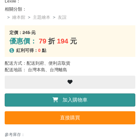
Lexile：
相關分類：
繪本館
主題繪本
友誼
定價：
245 元
優惠價：
79
折
194
元
紅利可得：
0
點
配送方式：配送到府、便利店取貨
配送地區： 台灣本島、台灣離島
加入購物車
直接購買
參考庫存：