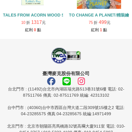
TALES FROM ACORN WOOD STORY COLLECTION 生活日常組/
TO CHANGE A PLANET/精裝繪
1317
499
10
折
元
75
折
元
紅利
0
點
紅利
1
點
臺灣麥克股份有限公司
台北門市 : (11492)台北市內湖區瑞光路513巷31號6樓 電話: 02-
87511766 傳真: 02-87511769 統編: 42313102
台中門市 : (40360)台中市西區台灣大道二段309號15樓之2 電話:
04-23285575 傳真:04-23285675 統編:14971499
北京門市 : 北京市朝陽區亮馬橋路32號高斕大廈911室 電話: 010-