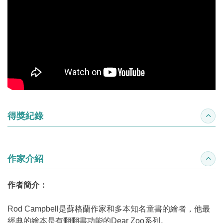
得獎紀錄
收合
作家介紹
收合
作者簡介：
Rod Campbell是蘇格蘭作家和多本知名童書的繪者，他最
經典的繪本是有翻翻書功能的Dear Zoo系列。