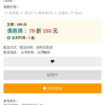
Lexile：
相關分類：
影音館
單CD
繪本單CD
出版社- JY Book
定價：
190 元
優惠價：
79
折
150
元
紅利可得：
0
點
配送方式：配送到府、便利店取貨
配送地區： 台灣本島、台灣離島
缺貨中
到貨通知
參考庫存：