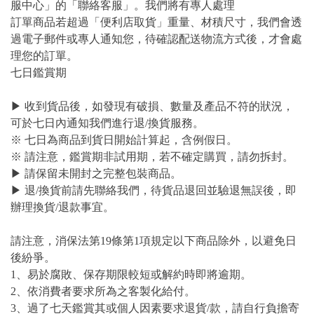
服中心」的「聯絡客服」。我們將有專人處理
訂單商品若超過「便利店取貨」重量、材積尺寸，我們會透
過電子郵件或專人通知您，待確認配送物流方式後，才會處
理您的訂單。
七日鑑賞期
▶ 收到貨品後，如發現有破損、數量及產品不符的狀況，
可於七日內通知我們進行退/換貨服務。
※ 七日為商品到貨日開始計算起，含例假日。
※ 請注意，鑑賞期非試用期，若不確定購買，請勿拆封。
▶ 請保留未開封之完整包裝商品。
▶ 退/換貨前請先聯絡我們，待貨品退回並驗退無誤後，即
辦理換貨/退款事宜。
請注意，消保法第19條第1項規定以下商品除外，以避免日
後紛爭。
1、易於腐敗、保存期限較短或解約時即將逾期。
2、依消費者要求所為之客製化給付。
3、過了七天鑑賞其或個人因素要求退貨/款，請自行負擔寄