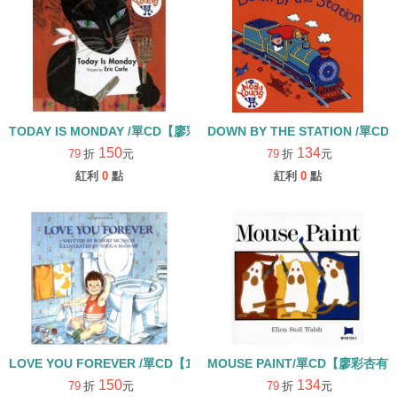
TODAY IS MONDAY /單CD【廖彩杏有聲書單】【李貞慧文法力】【5
DOWN BY THE STATION /單CD
150
134
79
折
元
79
折
元
紅利
0
點
紅利
0
點
LOVE YOU FOREVER /單CD【102】
MOUSE PAINT/單CD【廖彩杏
150
134
79
折
元
79
折
元