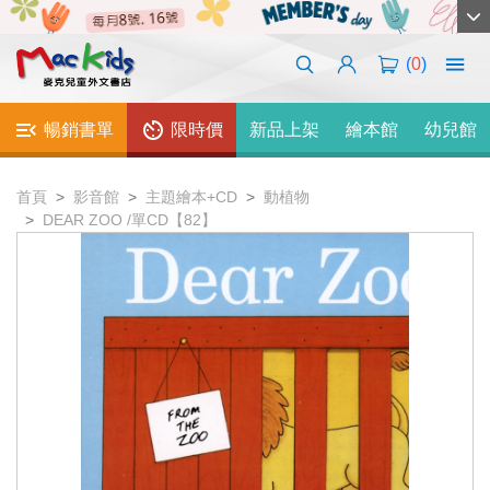
(
0
)
暢銷書單
限時價
新品上架
繪本館
幼兒館
首頁
影音館
主題繪本+CD
動植物
DEAR ZOO /單CD【82】