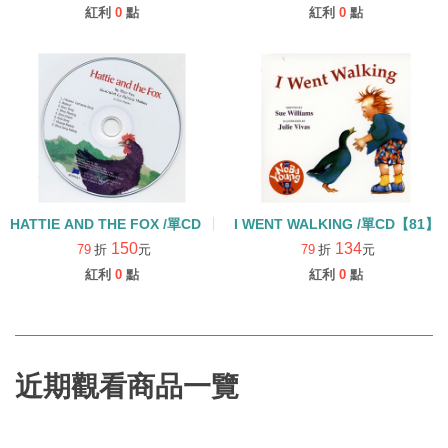
紅利
0
點
紅利
0
點
HATTIE AND THE FOX /單CD 【廖彩杏有聲書單】
I WENT WALKING /單CD【81】
150
134
79
折
元
79
折
元
紅利
0
點
紅利
0
點
近期觀看商品一覽