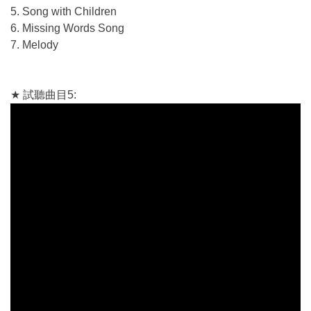
5. Song with Children
6. Missing Words Song
7. Melody
★ 試聽曲目5: