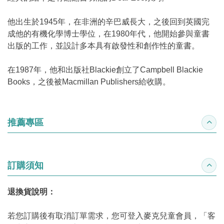
他出生於1945年，在非洲的辛巴威長大，之後回到英國完
成他的有機化學博士學位，在1980年代，他開始參與童書
出版的工作，並設計多本具有啟發性和創作性的童書。
在1987年，他和出版社Blackie創立了Campbell Blackie
Books，之後被Macmillan Publishers給收購。
推薦專區
收合
訂購須知
收合
退換貨說明：
若您訂購後有取消訂單需求，您可登入麥克兒童會員，「客