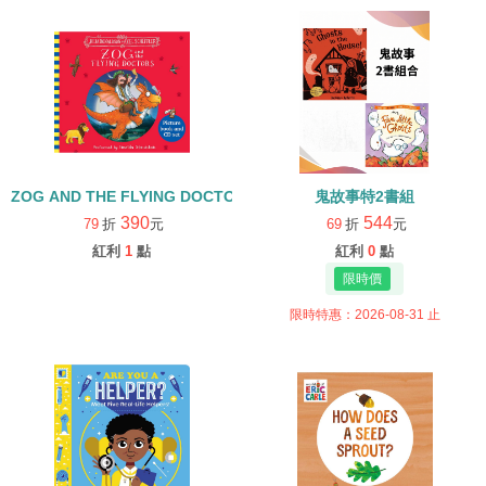
ZOG AND THE FLYING DOCTORS/英文繪本+CD
鬼故事特2書組
390
544
79
折
元
69
折
元
紅利
1
點
紅利
0
點
限時特惠：2026-08-31 止