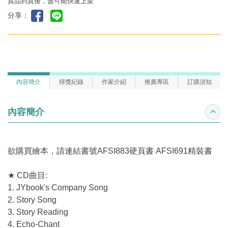
貨品到貨後，盡可能快速上架
分享：
內容簡介
得獎紀錄
作家介紹
推薦專區
訂購須知
內容簡介
收合
欲購買繪本，請連結書號A
FSI883硬頁書
AFSI691精裝書
★ CD曲目:
1. JYbook's Company Song
2. Story Song
3. Story Reading
4. Echo-Chant