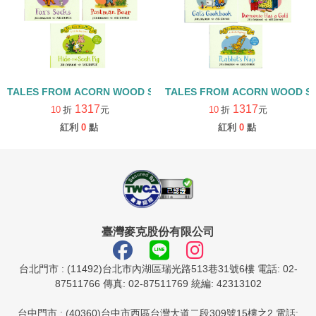
TALES FROM ACORN WOOD STORY COLLECTION 觀察探索組/
TALES FROM ACORN WOOD 
1317
1317
10
折
元
10
折
元
紅利
0
點
紅利
0
點
臺灣麥克股份有限公司
台北門市 : (11492)台北市內湖區瑞光路513巷31號6樓 電話: 02-
87511766 傳真: 02-87511769 統編: 42313102
台中門市 : (40360)台中市西區台灣大道二段309號15樓之2 電話: