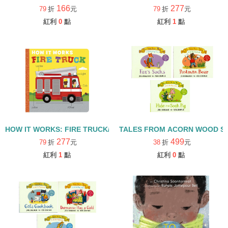
166
277
79
折
元
79
折
元
紅利
0
點
紅利
1
點
HOW IT WORKS: FIRE TRUCK/硬頁書
TALES FROM ACORN WOOD 
277
499
79
折
元
38
折
元
紅利
1
點
紅利
0
點