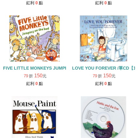
紅利
0
點
紅利
0
點
FIVE LITTLE MONKEYS JUMPING ON THE BED /單CD【廖彩杏
LOVE YOU FOREVER /單CD【1
150
150
79
折
元
79
折
元
紅利
0
點
紅利
0
點