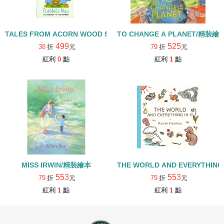
TALES FROM ACORN WOOD STORY COLLECTION 生活日常組/
TO CHANGE A PLANET/精裝繪
499
525
38
折
元
79
折
元
紅利
0
點
紅利
1
點
MISS IRWIN/精裝繪本
THE WORLD AND EVERYTHING
553
553
79
折
元
79
折
元
紅利
1
點
紅利
1
點