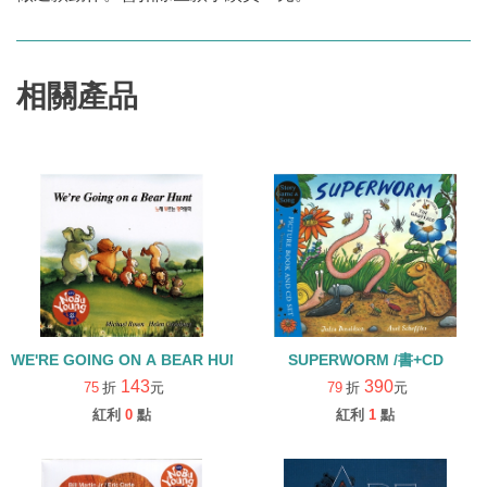
相關產品
WE'RE GOING ON A BEAR HUNT /單CD【76】
SUPERWORM /書+CD
143
390
75
折
元
79
折
元
紅利
0
點
紅利
1
點