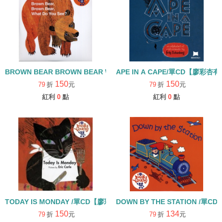
APE IN A CAPE/單CD【廖彩
BROWN BEAR BROWN BEAR WH
150
150
79
折
元
79
折
元
紅利
0
點
紅利
0
點
TODAY IS MONDAY /單CD【廖彩杏有聲書單】【李貞慧文法力】【5
DOWN BY THE STATION /單CD
150
134
79
折
元
79
折
元