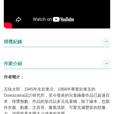
得獎紀錄
收合
作家介紹
收合
作者簡介：
五味太郎，1945年生於東京。1966年畢業於東京的
Duwazawa設計研究所，至今發表的兒童繪畫作品已超過百
本，得獎無數。作品的形式以多元化著稱，除了繪本，也製
作衣服、動畫、文具等。畫風清新、可愛充滿豐富的想像
力，深受世界各國大小讀者的喜愛。