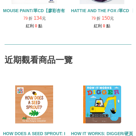
MOUSE PAINT/單CD【廖彩杏有聲書單】藝術
HATTIE AND 
134
150
79
折
元
79
折
元
紅利
0
點
紅利
0
點
近期觀看商品一覽
HOW DOES A SEED SPROUT: LIFE CYCLES WITH THE VERY H
HOW IT WORKS: DIGGER/硬頁