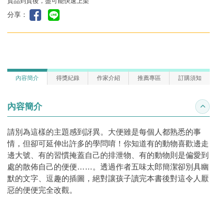
貨品到貨後，盡可能快速上架
分享：
內容簡介
得獎紀錄
作家介紹
推薦專區
訂購須知
內容簡介
收合
請別為這樣的主題感到訝異。大便雖是每個人都熟悉的事
情，但卻可延伸出許多的學問唷！你知道有的動物喜歡邊走
邊大號、有的習慣掩蓋自己的排泄物、有的動物則是偏愛到
處的散佈自己的便便……。透過作者五味太郎簡潔卻別具幽
默的文字、逗趣的插圖，絕對讓孩子讀完本書後對這令人厭
惡的便便完全改觀。