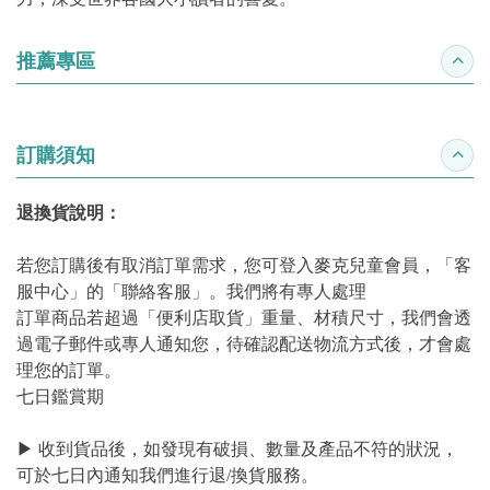
推薦專區
收合
訂購須知
收合
退換貨說明：
若您訂購後有取消訂單需求，您可登入麥克兒童會員，「客
服中心」的「聯絡客服」。我們將有專人處理
訂單商品若超過「便利店取貨」重量、材積尺寸，我們會透
過電子郵件或專人通知您，待確認配送物流方式後，才會處
理您的訂單。
七日鑑賞期
▶ 收到貨品後，如發現有破損、數量及產品不符的狀況，
可於七日內通知我們進行退/換貨服務。