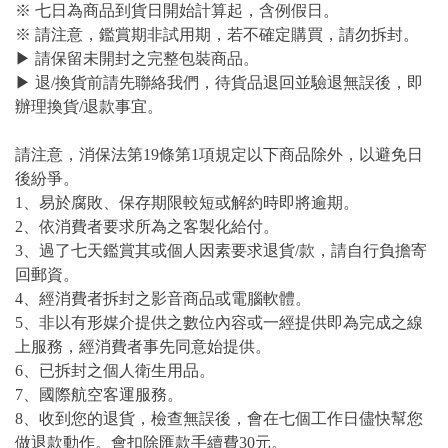
※ 七日為商品到貨日開始計算起，含例假日。
※ 請注意，鑑賞期非試用期，若不確定購買，請勿拆封。
▶ 請保留未開封之完整包裝商品。
▶ 退/換貨前請先聯絡我們，待貨品退回並驗退無誤後，即
辦理換貨/退款事宜。
請注意，消保法第19條第1項規定以下商品除外，以避免日
後紛爭。
1、易於腐敗、保存期限較短或解約時即將逾期。
2、依消費者要求所為之客製化給付。
3、過了七天鑑賞其或個人因素要求退貨/款，請自行負擔寄
回郵資。
4、經消費者拆封之影音商品或電腦軟體。
5、非以有形媒介提供之數位內容或一經提供即為完成之線
上服務，經消費者事先同意始提供。
6、已拆封之個人衛生用品。
7、國際航空客運服務。
8、收到您的退貨，檢查無誤後，會在七個工作日儘快幫您
做退款動作。會扣除匯款手續費30元。