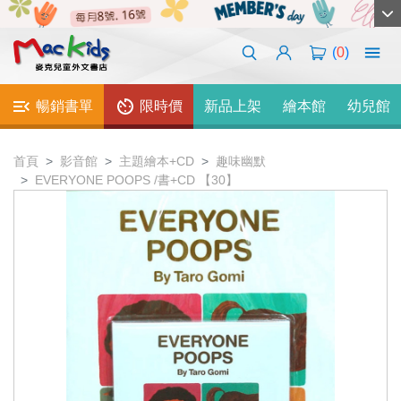
(
0
)
暢銷書單
限時價
新品上架
繪本館
幼兒館
首頁
影音館
主題繪本+CD
趣味幽默
EVERYONE POOPS /書+CD 【30】