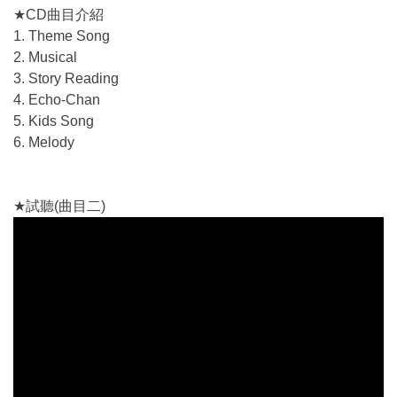
★CD曲目介紹
1. Theme Song
2. Musical
3. Story Reading
4. Echo-Chan
5. Kids Song
6. Melody
★試聽(曲目二)