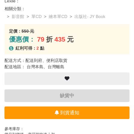
Lexile：
相關分類：
影音館
單CD
繪本單CD
出版社- JY Book
定價：
550 元
優惠價：
79
折
435
元
紅利可得：
2
點
配送方式：配送到府、便利店取貨
配送地區： 台灣本島、台灣離島
缺貨中
到貨通知
參考庫存：