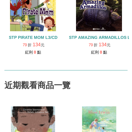
STP PIRATE MOM L3/CD
STP AMAZING ARMADILLOS L
134
134
79
折
元
79
折
元
紅利
0
點
紅利
0
點
近期觀看商品一覽