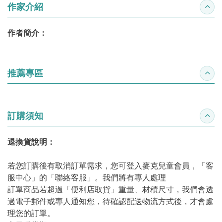
作家介紹
收合
作者簡介：
推薦專區
收合
訂購須知
收合
退換貨說明：
若您訂購後有取消訂單需求，您可登入麥克兒童會員，「客
服中心」的「聯絡客服」。我們將有專人處理
訂單商品若超過「便利店取貨」重量、材積尺寸，我們會透
過電子郵件或專人通知您，待確認配送物流方式後，才會處
理您的訂單。