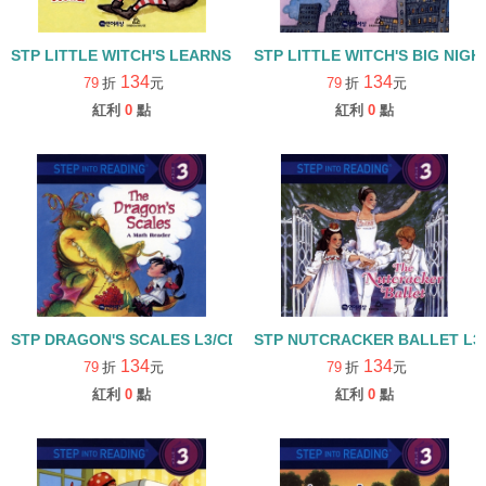
STP LITTLE WITCH'S LEARNS TO READ L3/CD
STP LITTLE WITCH'S BIG NIGH
134
134
79
折
元
79
折
元
紅利
0
點
紅利
0
點
STP DRAGON'S SCALES L3/CD
STP NUTCRACKER BALLET L3
134
134
79
折
元
79
折
元
紅利
0
點
紅利
0
點