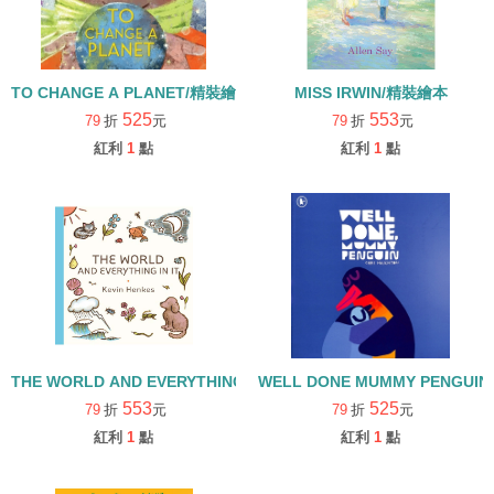
TO CHANGE A PLANET/精裝繪本
MISS IRWIN/精裝繪本
525
553
79
折
元
79
折
元
紅利
1
點
紅利
1
點
THE WORLD AND EVERYTHING IN IT/精裝繪本
WELL DONE MUMMY PENGUI
553
525
79
折
元
79
折
元
紅利
1
點
紅利
1
點