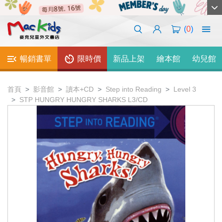
(
0
)
暢銷書單
限時價
新品上架
繪本館
幼兒館
首頁
影音館
讀本+CD
Step into Reading
Level 3
STP HUNGRY HUNGRY SHARKS L3/CD