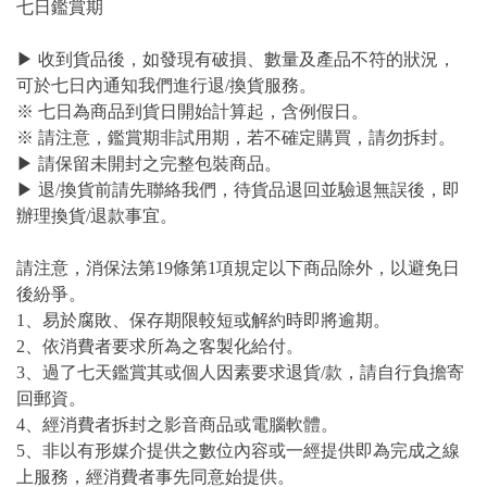
七日鑑賞期
▶ 收到貨品後，如發現有破損、數量及產品不符的狀況，
可於七日內通知我們進行退/換貨服務。
※ 七日為商品到貨日開始計算起，含例假日。
※ 請注意，鑑賞期非試用期，若不確定購買，請勿拆封。
▶ 請保留未開封之完整包裝商品。
▶ 退/換貨前請先聯絡我們，待貨品退回並驗退無誤後，即
辦理換貨/退款事宜。
請注意，消保法第19條第1項規定以下商品除外，以避免日
後紛爭。
1、易於腐敗、保存期限較短或解約時即將逾期。
2、依消費者要求所為之客製化給付。
3、過了七天鑑賞其或個人因素要求退貨/款，請自行負擔寄
回郵資。
4、經消費者拆封之影音商品或電腦軟體。
5、非以有形媒介提供之數位內容或一經提供即為完成之線
上服務，經消費者事先同意始提供。