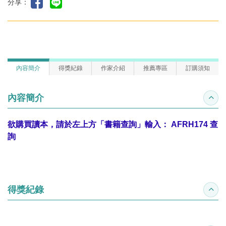
分享：
內容簡介
得獎紀錄
作家介紹
推薦專區
訂購須知
內容簡介
收合
欲購買讀本，請於左上方「書籍查詢」輸入：
AFRH174
查
詢
得獎紀錄
收合