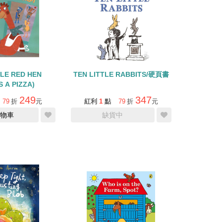
TLE RED HEN
TEN LITTLE RABBITS/硬頁書
 A PIZZA)
249
347
79
折
元
紅利
1
點
79
折
元
物車
缺貨中