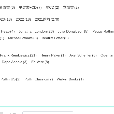
新奇書
(3)
平裝書+CD
(7)
單CD
(2)
立體書
(2)
023
(18)
2022
(18)
2021以前
(270)
 Heap
(4)
Jonathan London
(23)
Julia Donaldson
(5)
Peggy Rath
(1)
Michael Whaite
(3)
Beatrix Potter
(6)
Frank Remkiewicz
(21)
Henry Paker
(1)
Axel Scheffler
(5)
Quentin
Dapo Adeola
(3)
Ed Vere
(8)
Puffin US
(2)
Puffin Classics
(7)
Walker Books
(1)