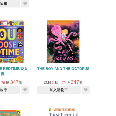
物車
E BEDTIME/硬頁
THE BOY AND THE OCTOPUS
書
347
347
79
折
元
紅利
1
點
79
折
元
物車
加入購物車