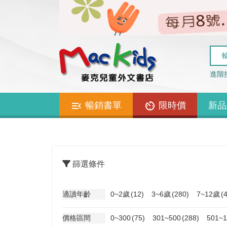
進階
暢銷書單
限時價
新品
篩選條件
適讀年齡
0~2歲
(12)
3~6歲
(280)
7~12歲
(
價格區間
0~300
(75)
301~500
(288)
501~1