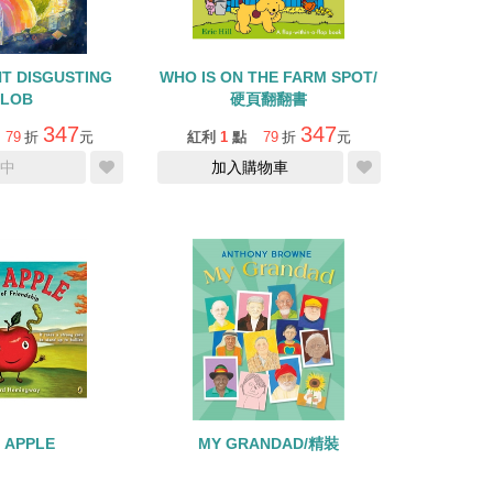
HT DISGUSTING
WHO IS ON THE FARM SPOT/
LOB
硬頁翻翻書
347
347
79
折
元
紅利
1
點
79
折
元
中
加入購物車
 APPLE
MY GRANDAD/精裝