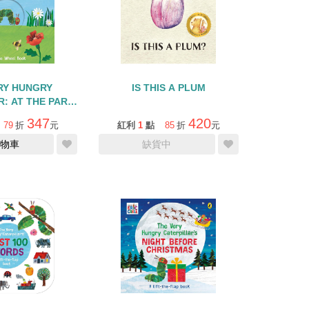
RY HUNGRY
IS THIS A PLUM
: AT THE PARK/
頁操作書
347
420
79
折
元
紅利
1
點
85
折
元
物車
缺貨中