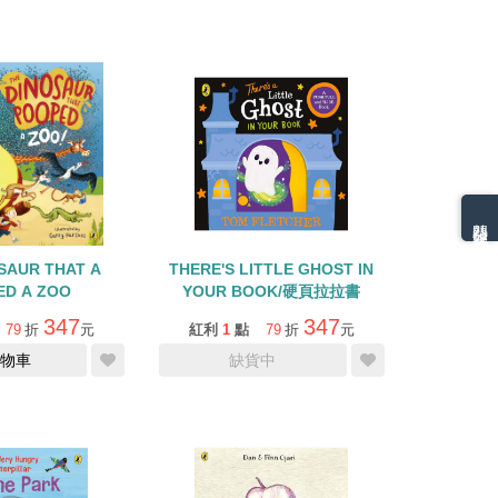
熱門分類排名
SAUR THAT A
THERE'S LITTLE GHOST IN
ED A ZOO
YOUR BOOK/硬頁拉拉書
347
347
79
折
元
紅利
1
點
79
折
元
物車
缺貨中