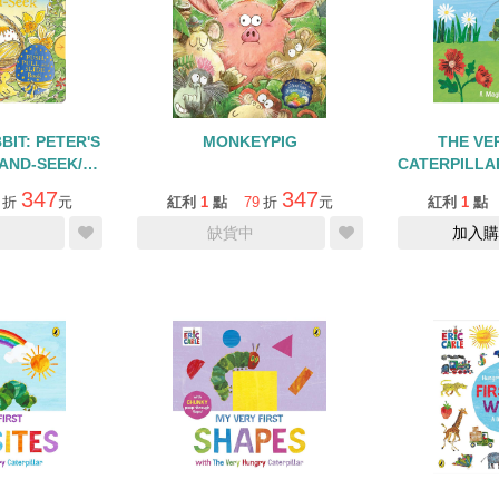
BIT: PETER'S
MONKEYPIG
THE VE
-AND-SEEK/硬
CATERPILLAR
拉書
硬
347
347
折
元
紅利
1
點
79
折
元
紅利
1
點
缺貨中
加入購