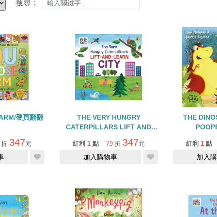
搜尋：
FARM/硬頁翻翻
THE VERY HUNGRY
THE DINO
CATERPILLARS LIFT AND
POOP
LEARN CITY/硬頁翻翻書
347
347
折
元
紅利
1
點
79
折
元
紅利
1
點
車
加入購物車
加入購