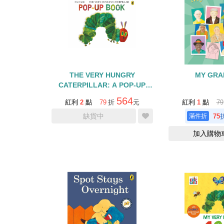
THE VERY HUNGRY
MY GRA
CATERPILLAR: A POP-UP
BOOK/立體操作書
564
紅利
2
點
79
折
元
紅利
1
點
79
缺貨中
75
加入購物