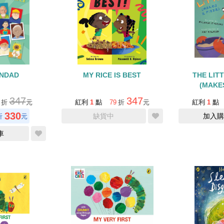
NDAD
MY RICE IS BEST
THE LIT
(MAKES
347
347
折
元
紅利
1
點
79
折
元
紅利
1
點
330
缺貨中
加入購
折
元
車