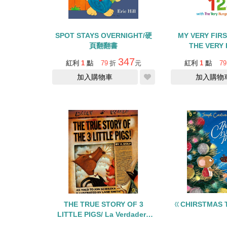
SPOT STAYS OVERNIGHT/硬
MY VERY FIRS
頁翻翻書
THE VERY
CATERPILL
347
紅利
1
點
79
折
元
紅利
1
點
79
加入購物車
加入購物
THE TRUE STORY OF 3
ㄍCHIRSTMAS 
LITTLE PIGS/ La Verdadera
Historia de los Tres Cerditos/