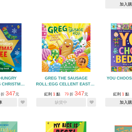
加入購
 HUNGRY
GREG THE SAUSAGE
YOU CHOOS
S CHRISTMAS
ROLL:EGG CELLENT EASTER
硬頁翻翻書
ADVENTURE
347
347
折
元
紅利
1
點
79
折
元
紅利
1
點
車
缺貨中
加入購