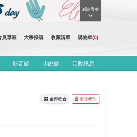
展開看看
會員專區
大宗採購
收藏清單
購物車(
0
)
影音館
小說館
活動訊息
全部收合
清除條件