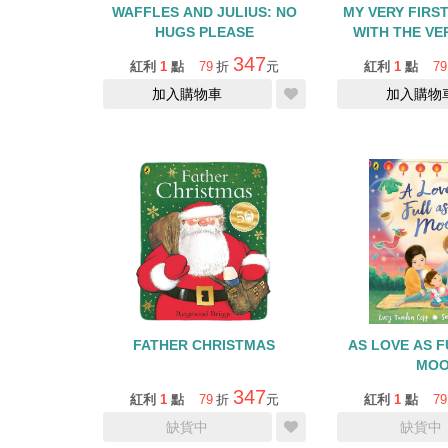
WAFFLES AND JULIUS: NO
MY VERY FIRS
HUGS PLEASE
WITH THE VE
CATERPILL
347
紅利
1
點
79
折
元
紅利
1
點
79
加入購物車
加入購物
FATHER CHRISTMAS
AS LOVE AS F
MO
347
紅利
1
點
79
折
元
紅利
1
點
79
缺貨中
缺貨中