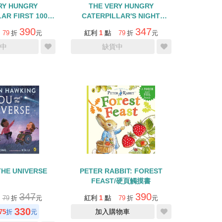
RY HUNGRY
THE VERY HUNGRY
AR FIRST 100
CATERPILLAR'S NIGHT
S/硬頁翻翻書
BEFORE CHRISTMAS/硬頁翻
390
347
79
折
元
紅利
1
點
79
折
元
翻書
中
缺貨中
THE UNIVERSE
PETER RABBIT: FOREST
FEAST/硬頁觸摸書
347
390
79
折
元
紅利
1
點
79
折
元
330
加入購物車
75
折
元