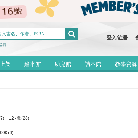
登入/註冊
搜尋
上架
繪本館
幼兒館
讀本館
教學資源
47)
12~歲
(28)
000
(6)