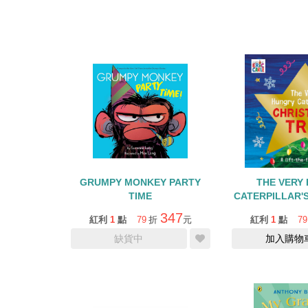
GRUMPY MONKEY PARTY
THE VERY
TIME
CATERPILLAR'
TREE/
347
紅利
1
點
79
折
元
紅利
1
點
79
缺貨中
加入購物