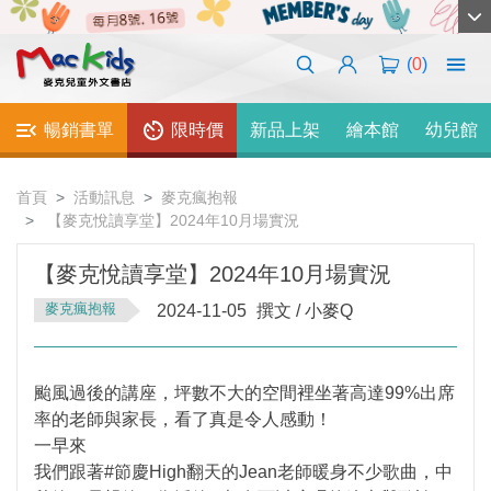
(
0
)
暢銷書單
限時價
新品上架
繪本館
幼兒館
首頁
活動訊息
麥克瘋抱報
【麥克悅讀享堂】2024年10月場實況
【麥克悅讀享堂】2024年10月場實況
麥克瘋抱報
2024-11-05
撰文 / 小麥Q
颱風過後的講座，坪數不大的空間裡坐著高達99%出席
率的老師與家長，看了真是令人感動！
一早來
我們跟著#節慶High翻天的Jean老師暖身不少歌曲，中