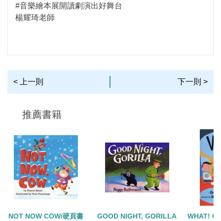
#音樂繪本展開讀劇演出好舞台
楊耀琦老師
< 上一則
下一則 >
推薦書籍
NOT NOW COW/硬頁書
GOOD NIGHT, GORILLA
WHAT! C