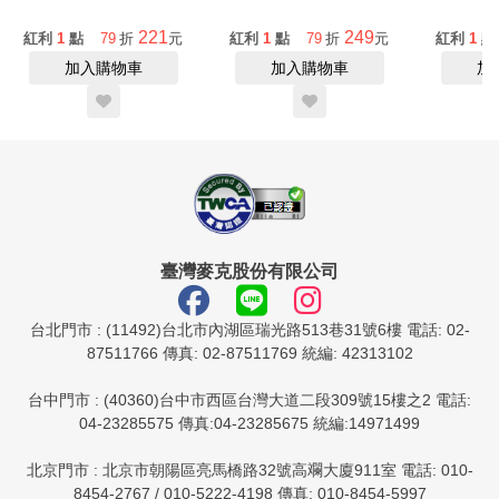
221
249
紅利
1
點
79
折
元
紅利
1
點
79
折
元
紅利
1
點
加入購物車
加入購物車
加
臺灣麥克股份有限公司
台北門市 : (11492)台北市內湖區瑞光路513巷31號6樓 電話: 02-
87511766 傳真: 02-87511769 統編: 42313102
台中門市 : (40360)台中市西區台灣大道二段309號15樓之2 電話:
04-23285575 傳真:04-23285675 統編:14971499
北京門市 : 北京市朝陽區亮馬橋路32號高斕大廈911室 電話: 010-
8454-2767 / 010-5222-4198 傳真: 010-8454-5997