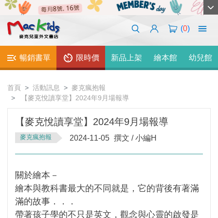
(
0
)
暢銷書單
限時價
新品上架
繪本館
幼兒館
首頁
活動訊息
麥克瘋抱報
【麥克悅讀享堂】2024年9月場報導
【麥克悅讀享堂】2024年9月場報導
麥克瘋抱報
2024-11-05
撰文 / 小編H
關於繪本－
繪本與教科書最大的不同就是，它的背後有著滿
滿的故事．．．
帶著孩子學的不只是英文，觀念與心靈的啟發是