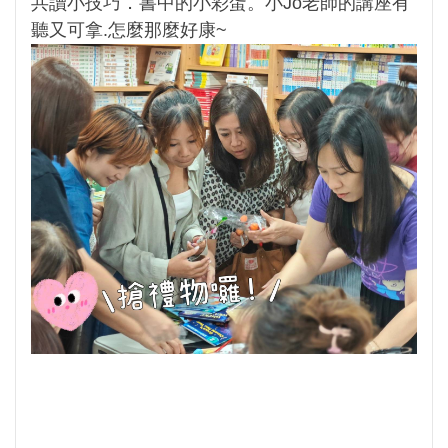
共讀小技巧．書中的小彩蛋。小Jo老師的講座有
聽又可拿.怎麼那麼好康~