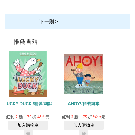
下一則 >
推薦書籍
LUCKY DUCK /精裝/幽默
AHOY!/精裝繪本
499
525
紅利
2
點
75
折
元
紅利
2
點
75
折
元
加入購物車
加入購物車