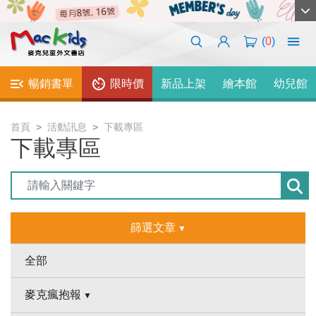
(
0
)
暢銷書單
限時價
新品上架
繪本館
幼兒館
首頁
活動訊息
下載專區
下載專區
篩選文章
全部
麥克瘋抱報