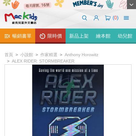
(
0
)
暢銷書單
限時價
新品上架
繪本館
幼兒館
首頁
小說館
作家精選
Anthony Horowitz
ALEX RIDER: STORMBREAKER