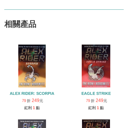
相關產品
ALEX RIDER: SCORPIA
EAGLE STRIKE
249
249
79
折
元
79
折
元
紅利
1
點
紅利
1
點