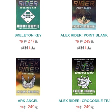
SKELETON KEY
ALEX RIDER: POINT BLANK
277
249
79
折
元
79
折
元
紅利
1
點
紅利
1
點
ARK ANGEL
ALEX RIDER: CROCODILE TEA
249
249
79
折
元
79
折
元