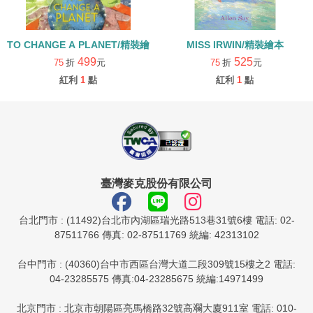
TO CHANGE A PLANET/精裝繪本
MISS IRWIN/精裝繪本
499
525
75
折
元
75
折
元
紅利
1
點
紅利
1
點
臺灣麥克股份有限公司
台北門市 : (11492)台北市內湖區瑞光路513巷31號6樓 電話: 02-
87511766 傳真: 02-87511769 統編: 42313102
台中門市 : (40360)台中市西區台灣大道二段309號15樓之2 電話:
04-23285575 傳真:04-23285675 統編:14971499
北京門市 : 北京市朝陽區亮馬橋路32號高斕大廈911室 電話: 010-