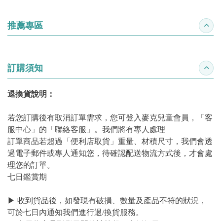
推薦專區
收合
訂購須知
收合
退換貨說明：
若您訂購後有取消訂單需求，您可登入麥克兒童會員，「客
服中心」的「聯絡客服」。我們將有專人處理
訂單商品若超過「便利店取貨」重量、材積尺寸，我們會透
過電子郵件或專人通知您，待確認配送物流方式後，才會處
理您的訂單。
七日鑑賞期
▶ 收到貨品後，如發現有破損、數量及產品不符的狀況，
可於七日內通知我們進行退/換貨服務。