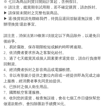
※ 七日為商品到貨日開始計算起，含例假日。
※ 請注意，鑑賞期非試用期，若不確定購買，請勿拆封。
▶ 請保留未開封之完整包裝商品。
▶ 退/換貨前請先聯絡我們，待貨品退回並驗退無誤後，即
辦理換貨/退款事宜。
請注意，消保法第19條第1項規定以下商品除外，以避免日
後紛爭。
1、易於腐敗、保存期限較短或解約時即將逾期。
2、依消費者要求所為之客製化給付。
3、過了七天鑑賞其或個人因素要求退貨/款，請自行負擔寄
回郵資。
4、經消費者拆封之影音商品或電腦軟體。
5、非以有形媒介提供之數位內容或一經提供即為完成之線
上服務，經消費者事先同意始提供。
6、已拆封之個人衛生用品。
7、國際航空客運服務。
8、收到您的退貨，檢查無誤後，會在七個工作日儘快幫您
做退款動作。會扣除匯款手續費30元。