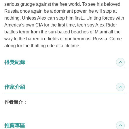
serious grudge against the free world. To see his beloved
Russia once again be a dominant power, he will stop at
nothing. Unless Alex can stop him first... Uniting forces with
America's own CIA for the first time, teen spy Alex Rider
battles terror from the sun-baked beaches of Miami all the
way to the barren ice fields of northernmost Russia. Come
along for the thrilling ride of a lifetime.
得獎紀錄
收合
作家介紹
收合
作者簡介：
推薦專區
收合