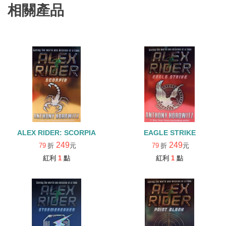
相關產品
ALEX RIDER: SCORPIA
EAGLE STRIKE
249
249
79
折
元
79
折
元
紅利
1
點
紅利
1
點