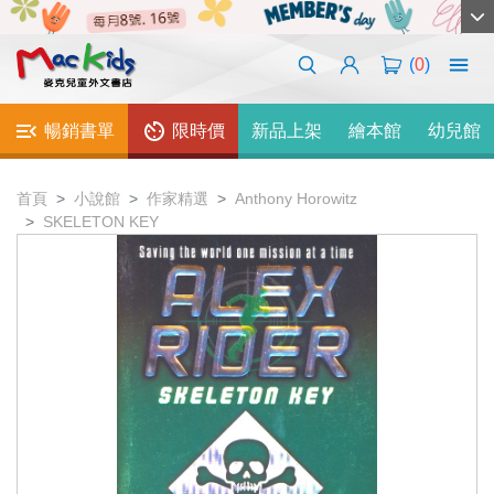
(
0
)
暢銷書單
限時價
新品上架
繪本館
幼兒館
首頁
小說館
作家精選
Anthony Horowitz
SKELETON KEY