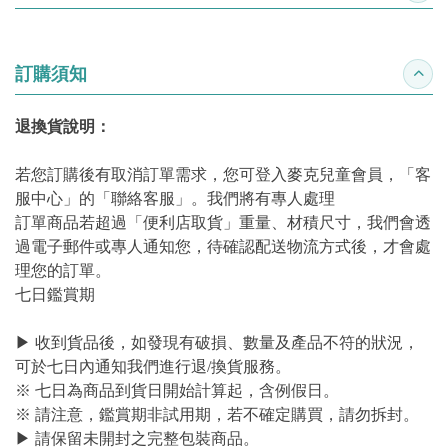
訂購須知
收合
退換貨說明：
若您訂購後有取消訂單需求，您可登入麥克兒童會員，「客
服中心」的「聯絡客服」。我們將有專人處理
訂單商品若超過「便利店取貨」重量、材積尺寸，我們會透
過電子郵件或專人通知您，待確認配送物流方式後，才會處
理您的訂單。
七日鑑賞期
▶ 收到貨品後，如發現有破損、數量及產品不符的狀況，
可於七日內通知我們進行退/換貨服務。
※ 七日為商品到貨日開始計算起，含例假日。
※ 請注意，鑑賞期非試用期，若不確定購買，請勿拆封。
▶ 請保留未開封之完整包裝商品。