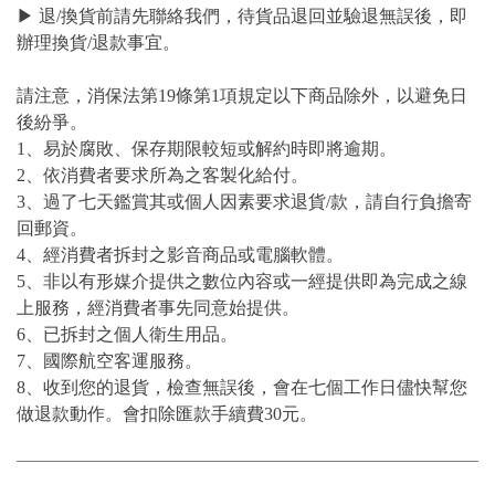
▶ 退/換貨前請先聯絡我們，待貨品退回並驗退無誤後，即
辦理換貨/退款事宜。
請注意，消保法第19條第1項規定以下商品除外，以避免日
後紛爭。
1、易於腐敗、保存期限較短或解約時即將逾期。
2、依消費者要求所為之客製化給付。
3、過了七天鑑賞其或個人因素要求退貨/款，請自行負擔寄
回郵資。
4、經消費者拆封之影音商品或電腦軟體。
5、非以有形媒介提供之數位內容或一經提供即為完成之線
上服務，經消費者事先同意始提供。
6、已拆封之個人衛生用品。
7、國際航空客運服務。
8、收到您的退貨，檢查無誤後，會在七個工作日儘快幫您
做退款動作。會扣除匯款手續費30元。