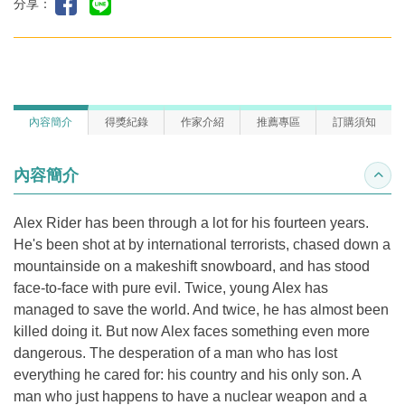
分享：
內容簡介
得獎紀錄
作家介紹
推薦專區
訂購須知
內容簡介
收合
Alex Rider has been through a lot for his fourteen years.
He's been shot at by international terrorists, chased down a
mountainside on a makeshift snowboard, and has stood
face-to-face with pure evil. Twice, young Alex has
managed to save the world. And twice, he has almost been
killed doing it. But now Alex faces something even more
dangerous. The desperation of a man who has lost
everything he cared for: his country and his only son. A
man who just happens to have a nuclear weapon and a