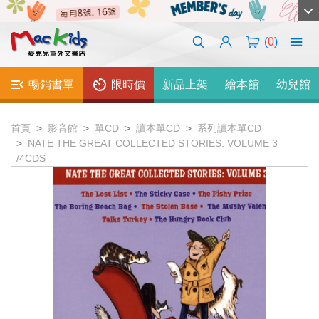
(
0
)
暢銷書單
限時價
新品上架
繪本館
幼兒館
首頁
影音館
單CD
讀本單CD
系列讀本單CD
NATE THE GREAT COLLECTED STORIES: VOLUME 3
/4CDS