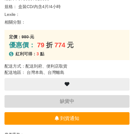
規格：
盒裝CD/內含4片/4小時
Lexile：
相關分類：
定價：
980 元
優惠價：
79
折
774
元
紅利可得：
3
點
配送方式：配送到府、便利店取貨
配送地區： 台灣本島、台灣離島
缺貨中
到貨通知