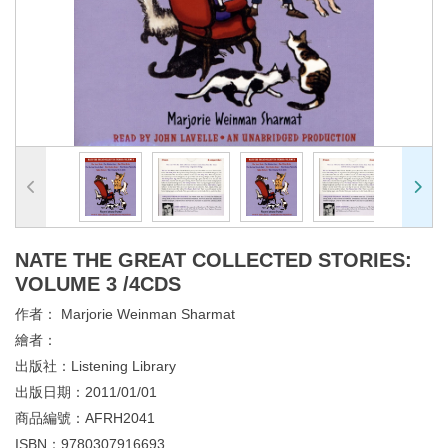
NATE THE GREAT COLLECTED STORIES:
VOLUME 3 /4CDS
作者：
Marjorie Weinman Sharmat
繪者：
出版社：
Listening Library
出版日期：
2011/01/01
商品編號：
AFRH2041
ISBN：
9780307916693