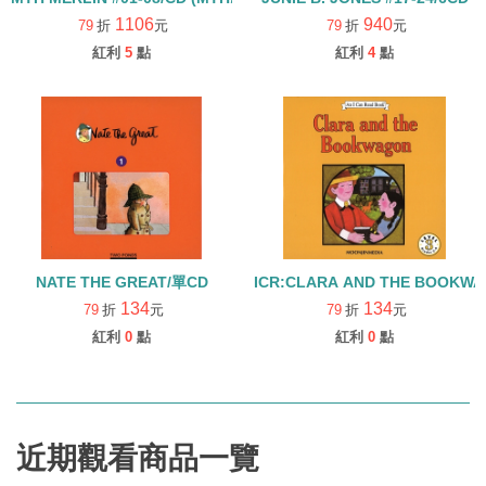
1106
940
79
折
元
79
折
元
紅利
5
點
紅利
4
點
NATE THE GREAT/單CD
ICR:CLARA AND THE BOOKWA
134
134
79
折
元
79
折
元
紅利
0
點
紅利
0
點
近期觀看商品一覽