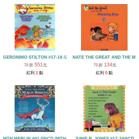
GERONIMO STILTON #17-18 /2CDS
NATE THE GREAT AND THE MI
551
134
79
折
元
79
折
元
紅利
2
點
紅利
0
點
MTH MERLIN #01-08/CD (MTH#29-36)
JUNIE B. JONES #17-24/6CD