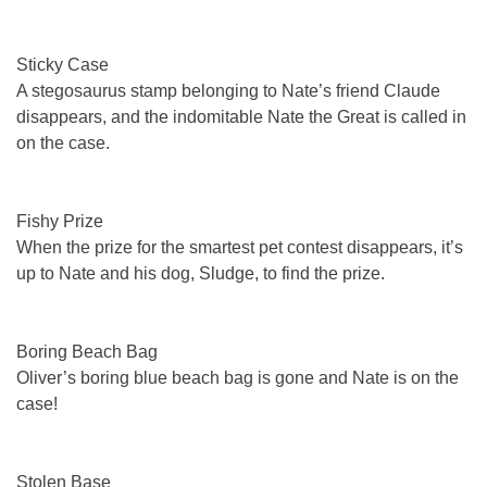
Sticky Case
A stegosaurus stamp belonging to Nate’s friend Claude
disappears, and the indomitable Nate the Great is called in
on the case.
Fishy Prize
When the prize for the smartest pet contest disappears, it’s
up to Nate and his dog, Sludge, to find the prize.
Boring Beach Bag
Oliver’s boring blue beach bag is gone and Nate is on the
case!
Stolen Base