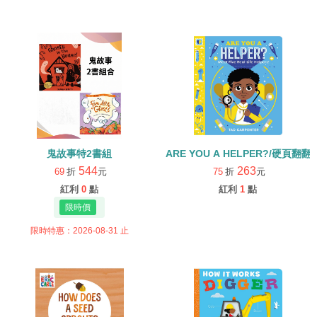
鬼故事特2書組
ARE YOU A HELPER?/硬頁翻翻
544
263
69
折
元
75
折
元
紅利
0
點
紅利
1
點
限時特惠：2026-08-31 止