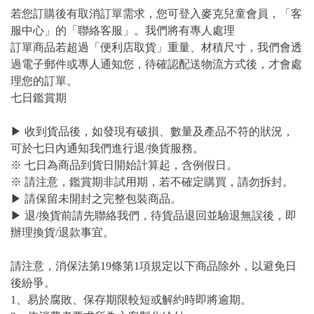
若您訂購後有取消訂單需求，您可登入麥克兒童會員，「客
服中心」的「聯絡客服」。我們將有專人處理
訂單商品若超過「便利店取貨」重量、材積尺寸，我們會透
過電子郵件或專人通知您，待確認配送物流方式後，才會處
理您的訂單。
七日鑑賞期
▶ 收到貨品後，如發現有破損、數量及產品不符的狀況，
可於七日內通知我們進行退/換貨服務。
※ 七日為商品到貨日開始計算起，含例假日。
※ 請注意，鑑賞期非試用期，若不確定購買，請勿拆封。
▶ 請保留未開封之完整包裝商品。
▶ 退/換貨前請先聯絡我們，待貨品退回並驗退無誤後，即
辦理換貨/退款事宜。
請注意，消保法第19條第1項規定以下商品除外，以避免日
後紛爭。
1、易於腐敗、保存期限較短或解約時即將逾期。