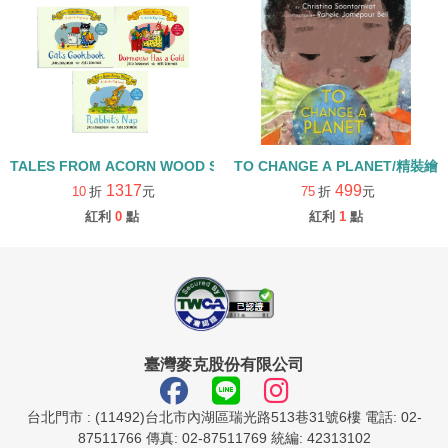
TALES FROM ACORN WOOD STORY COLLECTION 生活日常組/
TO CHANGE A PLANET/精裝繪
1317
499
10
折
元
75
折
元
紅利
0
點
紅利
1
點
臺灣麥克股份有限公司
台北門市 : (11492)台北市內湖區瑞光路513巷31號6樓 電話: 02-
87511766 傳真: 02-87511769 統編: 42313102