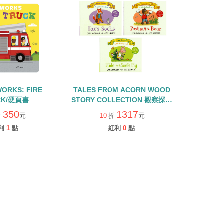
WORKS: FIRE
TALES FROM ACORN WOOD
CK/硬頁書
STORY COLLECTION 觀察探索
組/硬頁翻翻書+QR CODE
350
1317
折
元
10
折
元
利
1
點
紅利
0
點