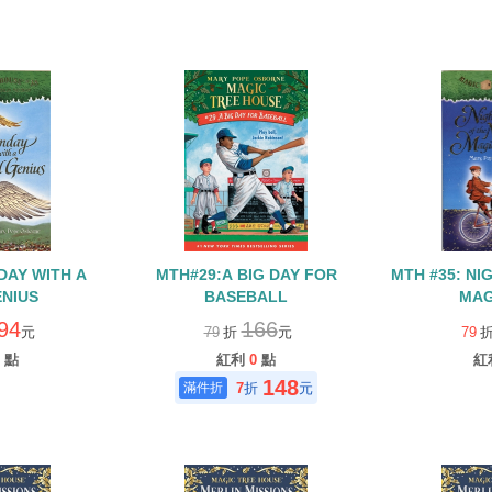
DAY WITH A
MTH#29:A BIG DAY FOR
MTH #35: NI
NIUS
BASEBALL
MAG
94
166
元
79
折
元
79
點
紅利
0
點
紅
148
7
折
元