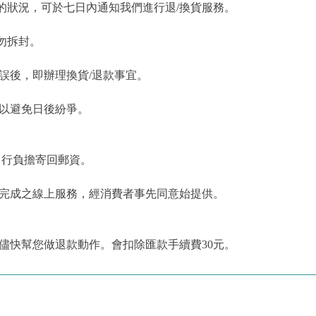
的狀況，可於七日內通知我們進行退/換貨服務。
勿拆封。
誤後，即辦理換貨/退款事宜。
，以避免日後紛爭。
自行負擔寄回郵資。
為完成之線上服務，經消費者事先同意始提供。
儘快幫您做退款動作。會扣除匯款手續費30元。