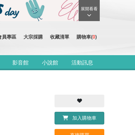
展開看看
會員專區
大宗採購
收藏清單
購物車(
0
)
影音館
小說館
活動訊息
加入購物車