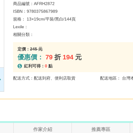
商品編號：
AFRH2872
ISBN：
9780375867989
規格：
13×19cm/平裝/黑白/144頁
Lexile：
相關分類：
定價：
245 元
優惠價：
79
折
194
元
紅利可得：
0
點
配送方式：配送到府、便利店取貨
配送地區： 台灣
作家介紹
推薦專區