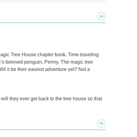
收合內容簡介
 Magic Tree House chapter book. Time-traveling
in’s beloved penguin, Penny. The magic tree
ll it be their easiest adventure yet? Not a
ll they ever get back to the tree house so that
收合得獎紀錄