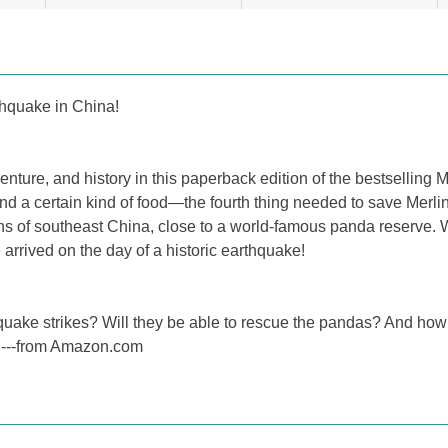
thquake in China!
nture, and history in this paperback edition of the bestselling
ind a certain kind of food—the fourth thing needed to save Merl
ns of southeast China, close to a world-famous panda reserve. Wi
 arrived on the day of a historic earthquake!
uake strikes? Will they be able to rescue the pandas? And how wi
l? ---from Amazon.com