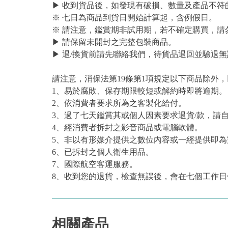
▶ 收到貨品後，如發現有破損、數量及產品不符
※ 七日為商品到貨日開始計算起，含例假日。
※ 請注意，鑑賞期非試用期，若不確定購買，請
▶ 請保留未開封之完整包裝商品。
▶ 退/換貨前請先聯絡我們，待貨品退回並驗退無
請注意，消保法第19條第1項規定以下商品除外
1、易於腐敗、保存期限較短或解約時即將逾期。
2、依消費者要求所為之客製化給付。
3、過了七天鑑賞其或個人因素要求退貨/款，請
4、經消費者拆封之影音商品或電腦軟體。
5、非以有形媒介提供之數位內容或一經提供即
6、已拆封之個人衛生用品。
7、國際航空客運服務。
8、收到您的退貨，檢查無誤後，會在七個工作日
相關產品