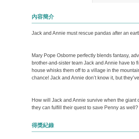
內容簡介
Jack and Annie must rescue pandas after an ear
Mary Pope Osborne perfectly blends fantasy, adve
brother-and-sister team Jack and Annie have to f
house whisks them off to a village in the mountai
chance! Jack and Annie don’t know it, but they’ve
How will Jack and Annie survive when the giant q
they can fulfill their quest to save Penny as wel
得獎紀錄