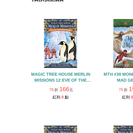
MAGIC TREE HOUSE MERLIN
MTH #38 MON
MISSIONS 12:EVE OF THE
MAD GE
EMPEROR PENGUIN(原 神奇樹
166
1
79
折
元
79
折
屋40集)
紅利
0
點
紅利
0