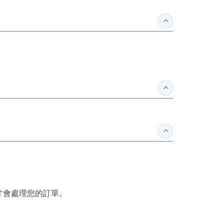
收合作家介紹
收合推薦專區
收合訂購須知
才會處理您的訂單。