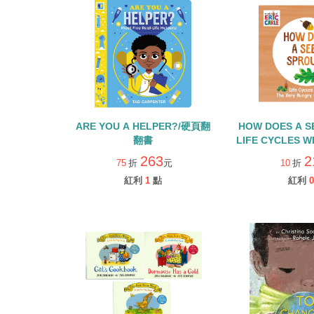
ARE YOU A HELPER?/硬頁翻
HOW DOES A S
翻書
LIFE CYCLES W
HUNGRY CATE
263
2
75
折
元
10
折
書
紅利
1
點
紅利
0