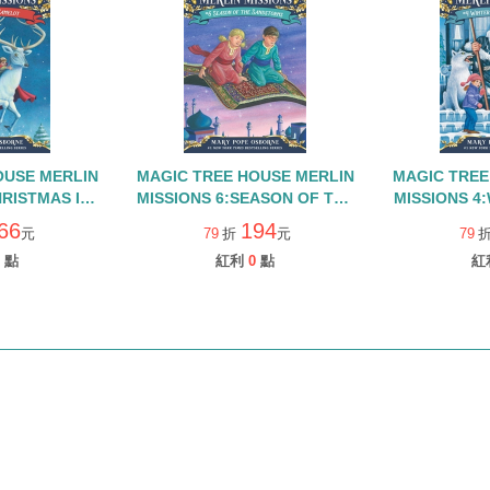
OUSE MERLIN
MAGIC TREE HOUSE MERLIN
MAGIC TREE
HRISTMAS IN
MISSIONS 6:SEASON OF THE
MISSIONS 4
神奇樹屋29集)
SANDSTORMS (原神奇樹屋34
ICE WIZA
66
194
元
79
折
元
79
集)
點
紅利
0
點
紅