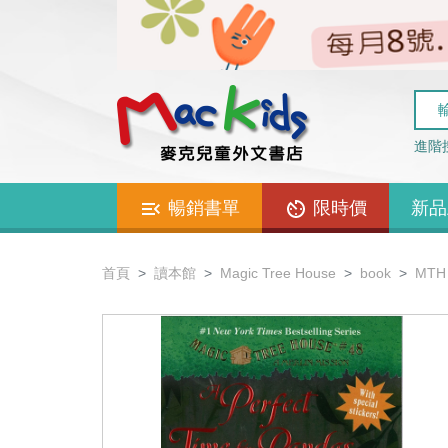
進階
暢銷書單
限時價
新品
首頁
讀本館
Magic Tree House
book
MTH 