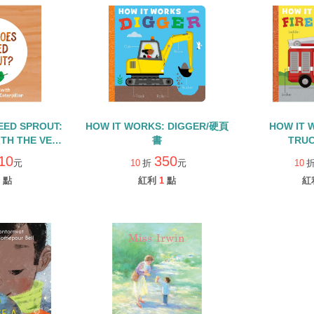
EED SPROUT:
HOW IT WORKS: DIGGER/硬頁
HOW IT 
ITH THE VERY
書
TRU
RPILLAR/硬頁
10
350
元
10
折
元
10
點
紅利
1
點
紅