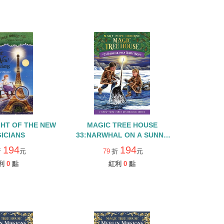
GHT OF THE NEW
MAGIC TREE HOUSE
ICIANS
33:NARWHAL ON A SUNNY
NIGHT
194
194
折
元
79
折
元
利
0
點
紅利
0
點