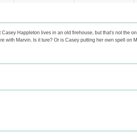
Casey Happleton lives in an old firehouse, but that's not the o
re with Marvin. Is it ture? Or is Casey putting her own spell on 