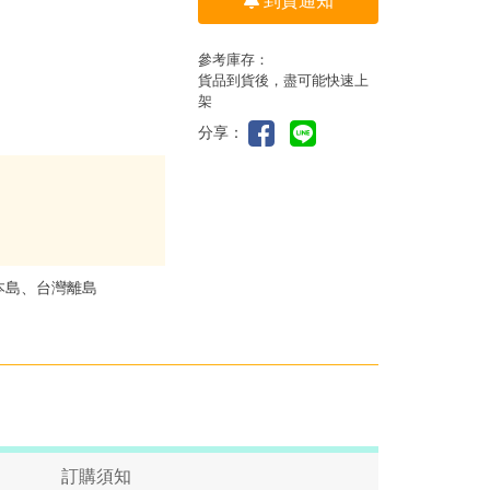
到貨通知
參考庫存：
貨品到貨後，盡可能快速上
架
分享：
本島、台灣離島
訂購須知