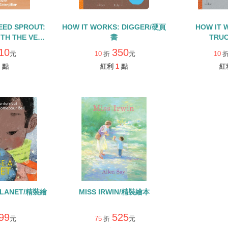
EED SPROUT:
HOW IT WORKS: DIGGER/硬頁
HOW IT 
ITH THE VERY
書
TRU
RPILLAR/硬頁
10
350
元
10
折
元
10
點
紅利
1
點
紅
PLANET/精裝繪
MISS IRWIN/精裝繪本
99
525
元
75
折
元