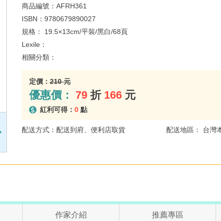
商品編號：
AFRH361
ISBN：
9780679890027
規格：
19.5×13cm/平裝/黑白/68頁
Lexile：
相關分類：
定價：
210 元
優惠價：
79
折
166
元
紅利可得：
0
點
配送方式：配送到府、便利店取貨
配送地區： 台灣
作家介紹
推薦專區