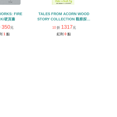
WORKS: FIRE
TALES FROM ACORN WOOD
CK/硬頁書
STORY COLLECTION 觀察探索
組/硬頁翻翻書+QR CODE
350
1317
折
元
10
折
元
利
1
點
紅利
0
點