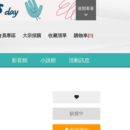
展開看看
會員專區
大宗採購
收藏清單
購物車(
0
)
影音館
小說館
活動訊息
缺貨中