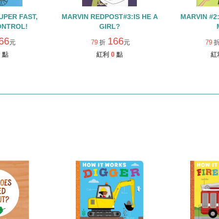
MARVIN REDPOST#3:IS HE A
MARVIN #2: WHY PICK 
ONTROL!
GIRL?
66
166
元
79
折
元
79
點
紅利
0
點
紅