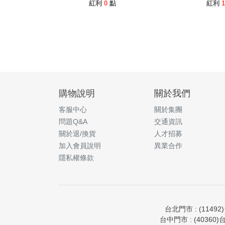
紅利
0
點
紅利
1
購物說明
關於我們
客服中心
關於集團
問題Q&A
交通資訊
關於退/換貨
人才招募
加入會員說明
異業合作
隱私權條款
台北門市 : (11492
台中門市 : (40360)