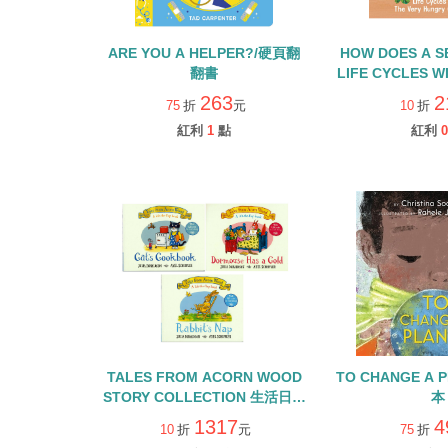
ARE YOU A HELPER?/硬頁翻
HOW DOES A S
翻書
LIFE CYCLES W
HUNGRY CATE
263
2
75
折
元
10
折
書
紅利
1
點
紅利
0
TALES FROM ACORN WOOD
TO CHANGE A 
STORY COLLECTION 生活日常
本
組/硬頁翻翻書+QR CODE
1317
4
10
折
元
75
折