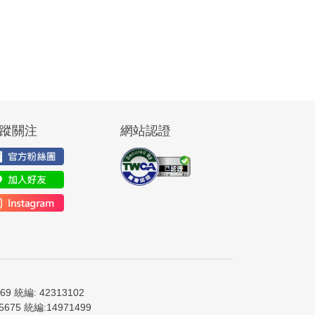
蹤關注
網站認證
9 統編: 42313102
675 統編:14971499