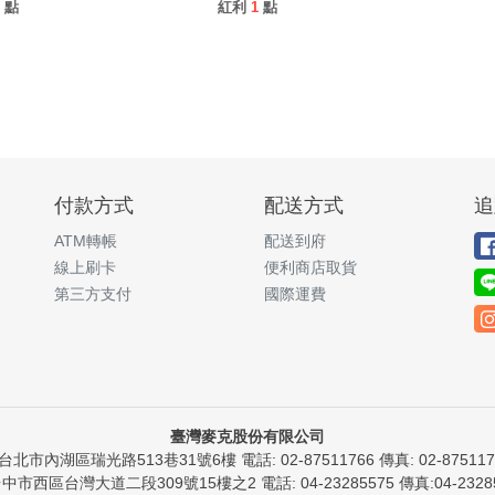
點
紅利
1
點
付款方式
配送方式
追
ATM轉帳
配送到府
線上刷卡
便利商店取貨
第三方支付
國際運費
臺灣麥克股份有限公司
)台北市內湖區瑞光路513巷31號6樓 電話: 02-87511766 傳真: 02-8751176
台中市西區台灣大道二段309號15樓之2 電話: 04-23285575 傳真:04-23285