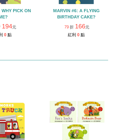
ON
MARVIN #6: A FLYING
ME?
BIRTHDAY CAKE?
194
166
折
元
79
折
元
利
0
點
紅利
0
點