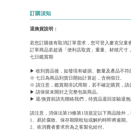
訂購須知
退換貨說明：
若您訂購後有取消訂單需求，您可登入麥克兒童
訂單商品若超過「便利店取貨」重量、材積尺寸
七日鑑賞期
▶ 收到貨品後，如發現有破損、數量及產品不符
※ 七日為商品到貨日開始計算起，含例假日。
※ 請注意，鑑賞期非試用期，若不確定購買，請
▶ 請保留未開封之完整包裝商品。
▶ 退/換貨前請先聯絡我們，待貨品退回並驗退無
請注意，消保法第19條第1項規定以下商品除外
1、易於腐敗、保存期限較短或解約時即將逾期。
2、依消費者要求所為之客製化給付。