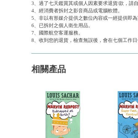
3、過了七天鑑賞其或個人因素要求退貨/款，請
4、經消費者拆封之影音商品或電腦軟體。
5、非以有形媒介提供之數位內容或一經提供即
6、已拆封之個人衛生用品。
7、國際航空客運服務。
8、收到您的退貨，檢查無誤後，會在七個工作日
相關產品