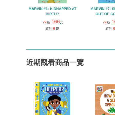
MARVIN #1: KIDNAPPED AT
MARVIN #7: SUPER FAST,
BIRTH?
OUT OF C
166
1
79
折
元
79
折
紅利
0
點
紅利
0
近期觀看商品一覽