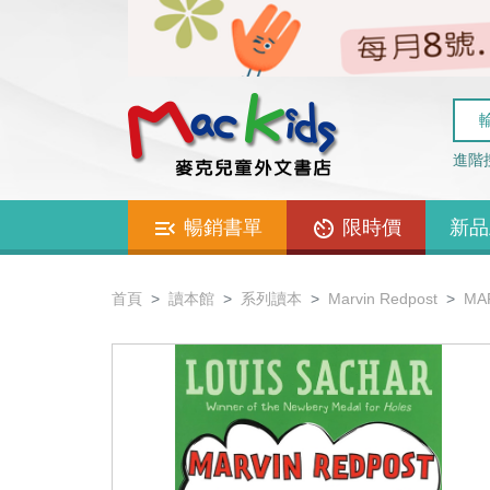
進階
暢銷書單
限時價
新品
首頁
讀本館
系列讀本
Marvin Redpost
MAR