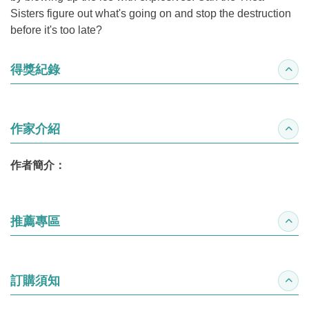
Sisters figure out what's going on and stop the destruction
before it's too late?
得獎紀錄
收合
作家介紹
收合
作者簡介：
推薦專區
收合
訂購須知
收合