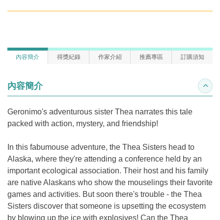
內容簡介
得獎紀錄
作家介紹
推薦專區
訂購須知
內容簡介
收合
Geronimo's adventurous sister Thea narrates this tale
packed with action, mystery, and friendship!
In this fabumouse adventure, the Thea Sisters head to
Alaska, where they're attending a conference held by an
important ecological association. Their host and his family
are native Alaskans who show the mouselings their favorite
games and activities. But soon there's trouble - the Thea
Sisters discover that someone is upsetting the ecosystem
by blowing up the ice with explosives! Can the Thea