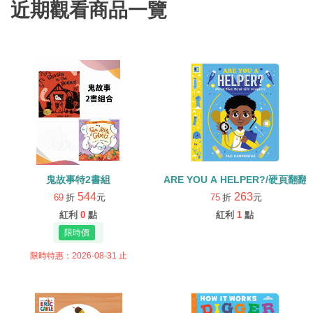
近期觀看商品一覽
鬼故事特2書組
ARE YOU A HELPER?/硬頁翻翻
544
263
69
折
元
75
折
元
紅利
0
點
紅利
1
點
限時特惠：2026-08-31 止