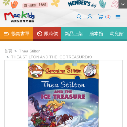
(
0
)
暢銷書單
限時價
新品上架
繪本館
幼兒館
首頁
Thea Stilton
THEA STILTON AND THE ICE TREASURE#9