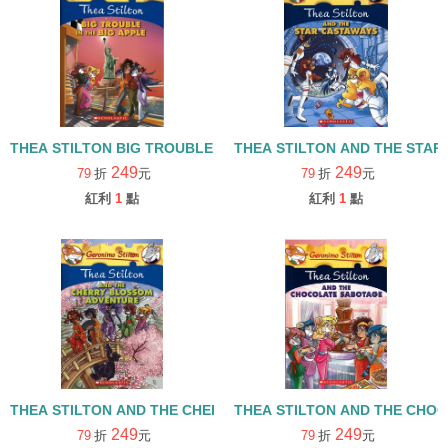
THEA STILTON BIG TROUBLE IN THE BIG APPLE#8
THEA STILTON AND THE STAR
249
249
79
折
元
79
折
元
紅利
1
點
紅利
1
點
THEA STILTON AND THE CHERRY BLOSSOM ADVENTURE#6
THEA STILTON AND THE CHO
249
249
79
折
元
79
折
元