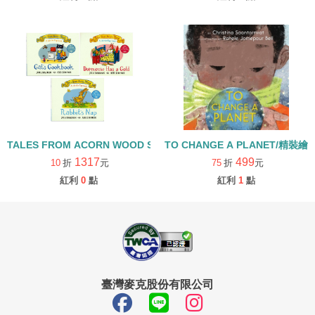
TALES FROM ACORN WOOD STORY COLLECTION 生活日常組/
TO CHANGE A PLANET/精裝繪
1317
499
10
折
元
75
折
元
紅利
0
點
紅利
1
點
臺灣麥克股份有限公司