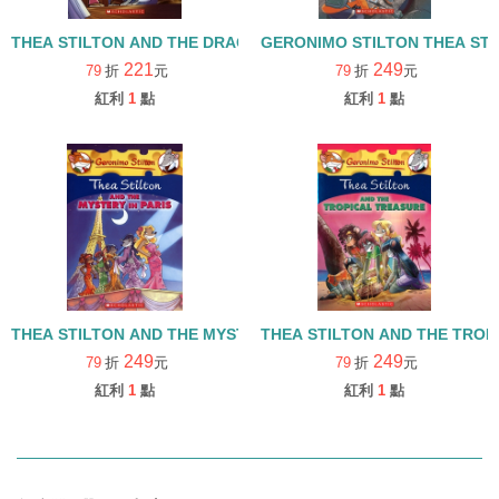
THEA STILTON AND THE DRAGON'S CODE#1
GERONIMO STILTON THEA STI
221
249
79
折
元
79
折
元
紅利
1
點
紅利
1
點
THEA STILTON AND THE MYSTERY IN PARIS#5
THEA STILTON AND THE TROP
249
249
79
折
元
79
折
元
紅利
1
點
紅利
1
點