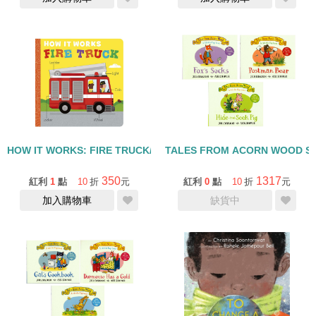
HOW IT WORKS: FIRE TRUCK/硬頁書
TALES FROM ACORN WOOD 
350
1317
紅利
1
點
10
折
元
紅利
0
點
10
折
元
加入購物車
缺貨中