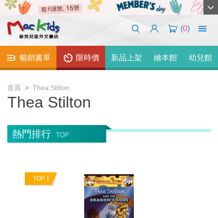
(
0
)
暢銷書單
限時價
新品上架
繪本館
幼兒館
首頁
Thea Stilton
Thea Stilton
熱門排行
TOP
TOP 1
T