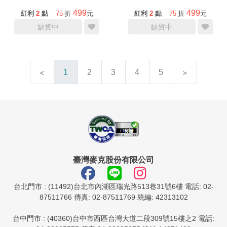
499
499
紅利
2
點
75
折
元
紅利
2
點
75
折
元
缺貨中
缺貨中
1
2
3
4
5
臺灣麥克股份有限公司
台北門市 : (11492)台北市內湖區瑞光路513巷31號6樓 電話: 02-
87511766 傳真: 02-87511769 統編: 42313102
台中門市 : (40360)台中市西區台灣大道二段309號15樓之2 電話: