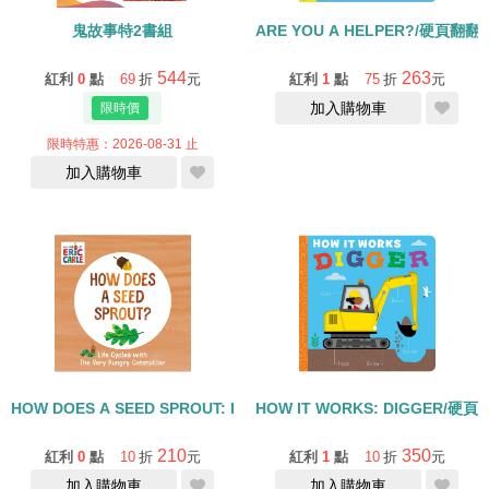
鬼故事特2書組
ARE YOU A HELPER?/硬頁翻翻
544
263
紅利
0
點
69
折
元
紅利
1
點
75
折
元
加入購物車
限時特惠：2026-08-31 止
加入購物車
HOW DOES A SEED SPROUT: LIFE CYCLES WITH THE VERY H
HOW IT WORKS: DIGGER/硬頁
210
350
紅利
0
點
10
折
元
紅利
1
點
10
折
元
加入購物車
加入購物車