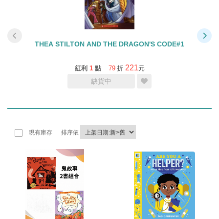
ASH
THEA STILTON AND THE DRAGON'S CODE#1
T
221
紅利
1
點
79
折
元
缺貨中
現有庫存
排序依