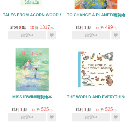
TALES FROM ACORN WOOD STORY COLLECTION 生活日常組/
TO CHANGE A PLANET/精裝繪
1317
499
紅利
0
點
10
折
元
紅利
1
點
75
折
元
缺貨中
缺貨中
MISS IRWIN/精裝繪本
THE WORLD AND EVERYTHING
525
525
紅利
1
點
75
折
元
紅利
1
點
75
折
元
缺貨中
缺貨中