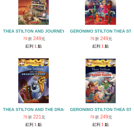
THEA STILTON AND JOURNEY TO THE LION'S DEN#17
GERONIMO STILTON THEA ST
249
249
79
折
元
79
折
元
紅利
1
點
紅利
1
點
THEA STILTON AND THE DRAGON'S CODE#1
GERONIMO STILTON THEA STI
221
249
79
折
元
79
折
元
紅利
1
點
紅利
1
點