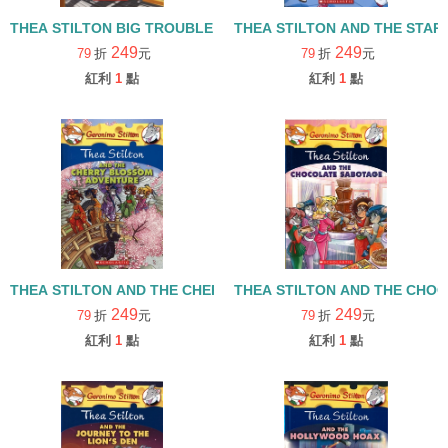
THEA STILTON BIG TROUBLE IN THE BIG APPLE#8
THEA STILTON AND THE STAR
249
249
79
折
元
79
折
元
紅利
1
點
紅利
1
點
THEA STILTON AND THE CHERRY BLOSSOM ADVENTURE#6
THEA STILTON AND THE CHO
249
249
79
折
元
79
折
元
紅利
1
點
紅利
1
點