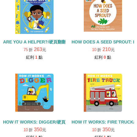
ARE YOU A HELPER?/硬頁翻翻書
HOW DOES A SEED SPROUT: L
263
210
75
折
元
10
折
元
紅利
1
點
紅利
0
點
HOW IT WORKS: DIGGER/硬頁書
HOW IT WORKS: FIRE TRUCK
350
350
10
折
元
10
折
元