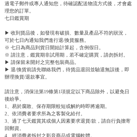
過電子郵件或專人通知您，待確認配送物流方式後，才會處
理您的訂單。
七日鑑賞期
▶ 收到貨品後，如發現有破損、數量及產品不符的狀況，
可於七日內通知我們進行退/換貨服務。
※ 七日為商品到貨日開始計算起，含例假日。
※ 請注意，鑑賞期非試用期，若不確定購買，請勿拆封。
▶ 請保留未開封之完整包裝商品。
▶ 退/換貨前請先聯絡我們，待貨品退回並驗退無誤後，即
辦理換貨/退款事宜。
請注意，消保法第19條第1項規定以下商品除外，以避免日
後紛爭。
1、易於腐敗、保存期限較短或解約時即將逾期。
2、依消費者要求所為之客製化給付。
3、過了七天鑑賞其或個人因素要求退貨/款，請自行負擔寄
回郵資。
4、經消費者拆封之影音商品或電腦軟體。