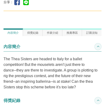
分享：
內容簡介
得獎紀錄
作家介紹
推薦專區
訂購須知
內容簡介
收合
The Thea Sisters are headed to Italy for a ballet
competition! But the mouselets aren't just there to
dance─they are there to investigate. A group is plotting to
rig the prestigious contest, and the future of their new
friend─an inspiring ballerina─is at stake! Can the thea
Sisters stop this scheme before it's too late?
得獎紀錄
收合