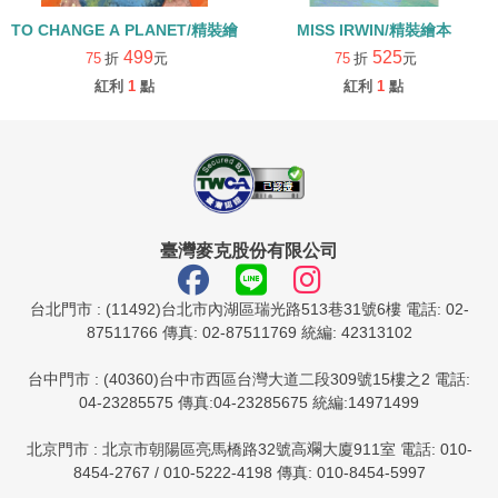
TO CHANGE A PLANET/精裝繪本
MISS IRWIN/精裝繪本
499
525
75
折
元
75
折
元
紅利
1
點
紅利
1
點
臺灣麥克股份有限公司
台北門市 : (11492)台北市內湖區瑞光路513巷31號6樓 電話: 02-
87511766 傳真: 02-87511769 統編: 42313102
台中門市 : (40360)台中市西區台灣大道二段309號15樓之2 電話:
04-23285575 傳真:04-23285675 統編:14971499
北京門市 : 北京市朝陽區亮馬橋路32號高斕大廈911室 電話: 010-
8454-2767 / 010-5222-4198 傳真: 010-8454-5997