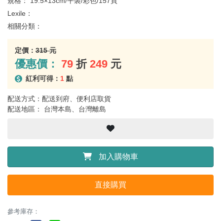
規格：
19.5×13cm/平裝/彩色/157頁
Lexile：
相關分類：
定價：
315 元
優惠價：
79
折
249
元
紅利可得：
1
點
配送方式：配送到府、便利店取貨
配送地區： 台灣本島、台灣離島
加入購物車
直接購買
參考庫存：