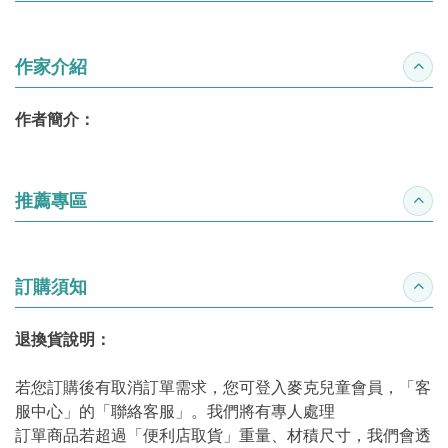
作家介紹
收合
作者簡介：
推薦專區
收合
訂購須知
收合
退換貨說明：
若您訂購後有取消訂單需求，您可登入麥克兒童會員，「客
服中心」的「聯絡客服」。我們將有專人處理
訂單商品若超過「便利店取貨」重量、材積尺寸，我們會透