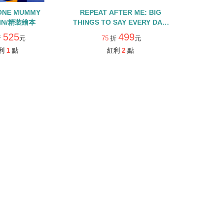
ONE MUMMY
REPEAT AFTER ME: BIG
IN/精裝繪本
THINGS TO SAY EVERY DAY/
精裝繪本
525
499
折
元
75
折
元
利
1
點
紅利
2
點