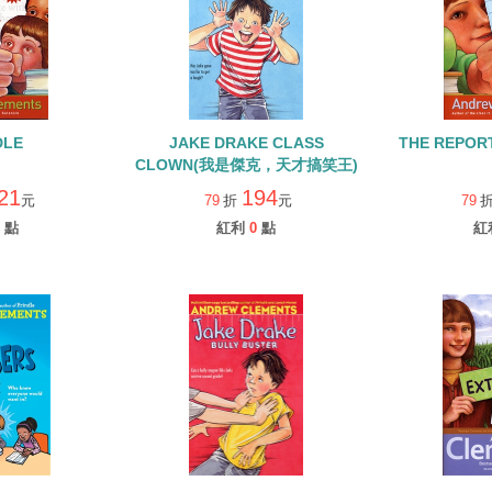
DLE
JAKE DRAKE CLASS
THE REPOR
CLOWN(我是傑克，天才搞笑王)
21
194
元
79
折
元
79
點
紅利
0
點
紅