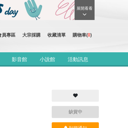
展開看看
會員專區
大宗採購
收藏清單
購物車(
0
)
影音館
小說館
活動訊息
缺貨中