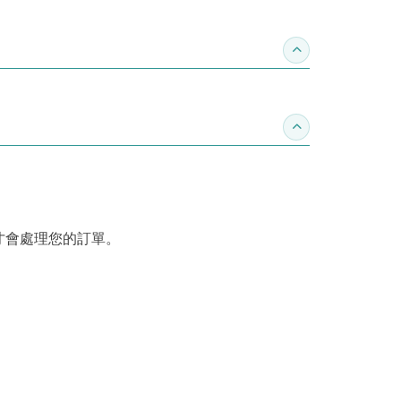
收合推薦專區
收合訂購須知
才會處理您的訂單。