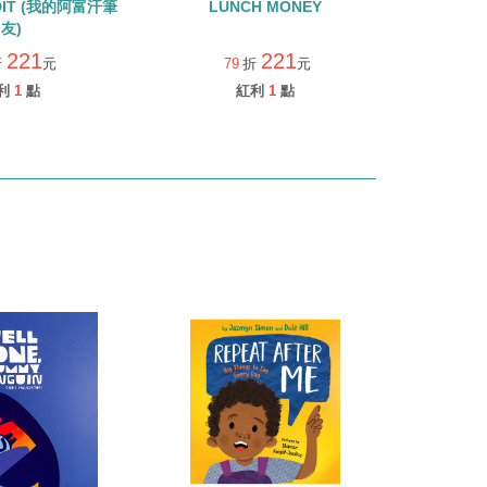
EDIT (我的阿富汗筆
LUNCH MONEY
友)
221
221
折
元
79
折
元
利
1
點
紅利
1
點