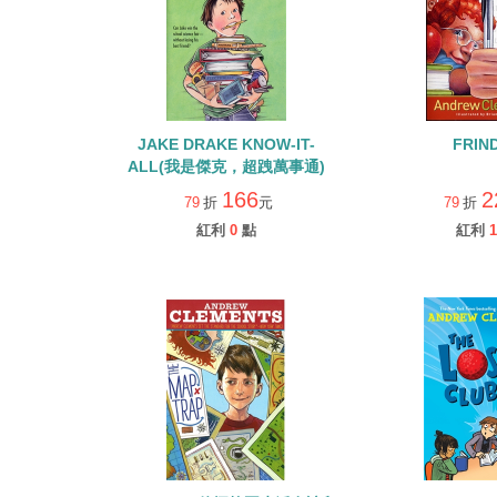
JAKE DRAKE KNOW-IT-
FRIN
ALL(我是傑克，超跩萬事通)
166
2
79
折
元
79
折
紅利
0
點
紅利
1