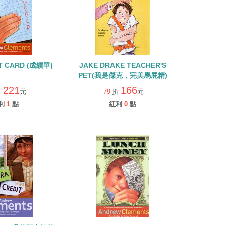
T CARD (成績單)
JAKE DRAKE TEACHER'S
PET(我是傑克，完美馬屁精)
221
166
折
元
79
折
元
利
1
點
紅利
0
點