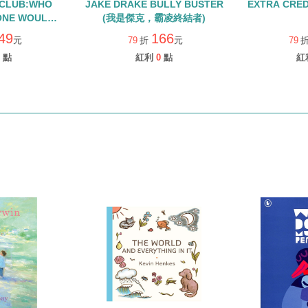
 CLUB:WHO
JAKE DRAKE BULLY BUSTER
EXTRA CR
ONE WOULD
(我是傑克，霸凌終結者)
IN?
49
166
元
79
折
元
79
點
紅利
0
點
紅