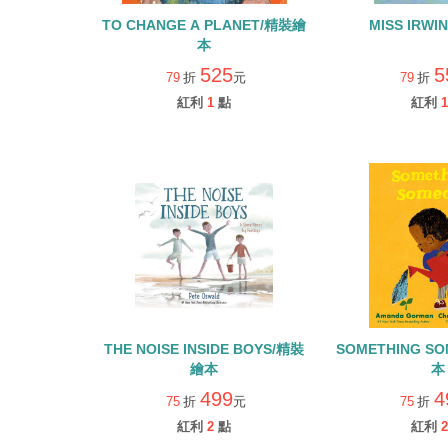
TO CHANGE A PLANET/精裝繪
MISS IRW
本
525
5
79
折
元
79
折
紅利
1
點
紅利
1
THE NOISE INSIDE BOYS/精裝
SOMETHING S
繪本
本
499
4
75
折
元
75
折
紅利
2
點
紅利
2