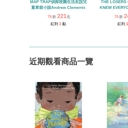
MAP TRAP偵探校園生活友誼兒
THE LOSERS
童章節小說Andrew Clements
KNEW EVERY
WANT 
221
2
79
折
元
79
折
紅利
1
點
紅利
1
近期觀看商品一覽