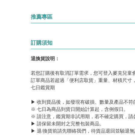
推薦專區
訂購須知
退換貨說明：
若您訂購後有取消訂單需求，您可登入麥克兒童
訂單商品若超過「便利店取貨」重量、材積尺寸
七日鑑賞期
▶ 收到貨品後，如發現有破損、數量及產品不符
※ 七日為商品到貨日開始計算起，含例假日。
※ 請注意，鑑賞期非試用期，若不確定購買，請
▶ 請保留未開封之完整包裝商品。
▶ 退/換貨前請先聯絡我們，待貨品退回並驗退無