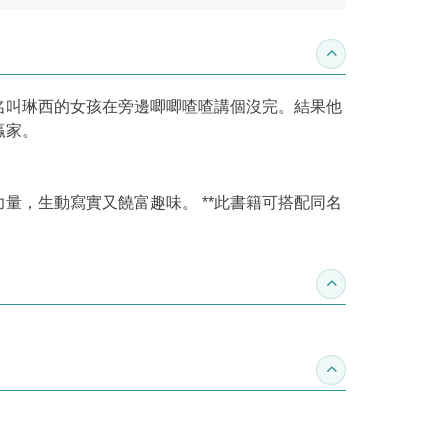
收合內容簡介
名叫琳西的女孩在旁邊唧唧喳喳講個沒完。結果他
贏家。
，生動寫實又饒富趣味。 **此書籍可搭配同名
收合得獎紀錄
收合作家介紹