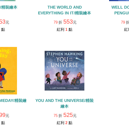
IN/精裝繪本
THE WORLD AND
WELL D
EVERYTHING IN IT/精裝繪本
PENGU
53
553
元
79
折
元
79
點
紅利
1
點
紅
OMEDAY/精裝繪
YOU AND THE UNIVERSE/精裝
繪本
99
525
元
75
折
元
點
紅利
2
點