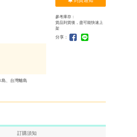
到貨通知
參考庫存：
貨品到貨後，盡可能快速上
架
分享：
本島、台灣離島
訂購須知