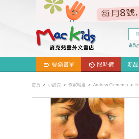
進階
暢銷書單
限時價
新品
首頁
小說館
作家精選
Andrew Clements
N