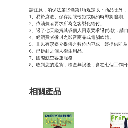
請注意，消保法第19條第1項規定以下商品除外
1、易於腐敗、保存期限較短或解約時即將逾期。
2、依消費者要求所為之客製化給付。
3、過了七天鑑賞其或個人因素要求退貨/款，請
4、經消費者拆封之影音商品或電腦軟體。
5、非以有形媒介提供之數位內容或一經提供即
6、已拆封之個人衛生用品。
7、國際航空客運服務。
8、收到您的退貨，檢查無誤後，會在七個工作日
相關產品