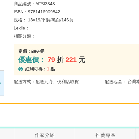
商品編號：
AFSI3343
ISBN：
9781416909842
規格：
13×19/平裝/黑白/146頁
Lexile：
相關分類：
定價：
280 元
優惠價：
79
折
221
元
紅利可得：
1
點
配送方式：配送到府、便利店取貨
配送地區： 台灣
作家介紹
推薦專區