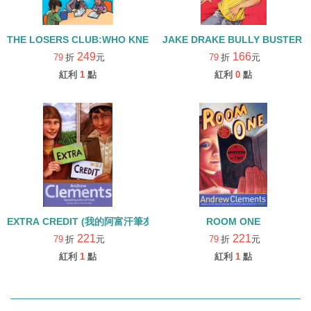
THE LOSERS CLUB:WHO KNEW EVERYONE WOULD WANT IN?
JAKE DRAKE BULLY BUST
249
166
79
折
元
79
折
元
紅利
1
點
紅利
0
點
EXTRA CREDIT (我的阿富汗筆友)
ROOM ONE
221
221
79
折
元
79
折
元
紅利
1
點
紅利
1
點