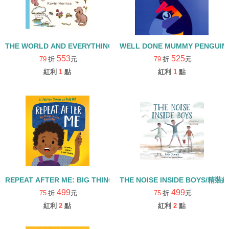
THE WORLD AND EVERYTHING IN IT/精裝繪本
WELL DONE MUMMY PENGUI
553
525
79
折
元
79
折
元
紅利
1
點
紅利
1
點
REPEAT AFTER ME: BIG THINGS TO SAY EVERY DAY/精裝繪本
THE NOISE INSIDE BOYS/精裝
499
499
75
折
元
75
折
元
紅利
2
點
紅利
2
點