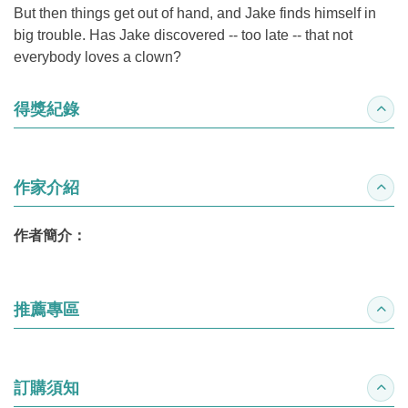
But then things get out of hand, and Jake finds himself in
big trouble. Has Jake discovered -- too late -- that not
everybody loves a clown?
得獎紀錄
收合
作家介紹
收合
作者簡介：
推薦專區
收合
訂購須知
收合