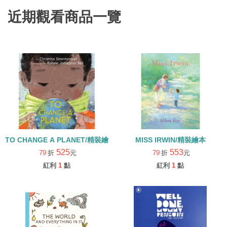
近期觀看商品一覽
TO CHANGE A PLANET/精裝繪本
MISS IRWIN/精裝繪本
525
553
79
折
元
79
折
元
紅利
1
點
紅利
1
點