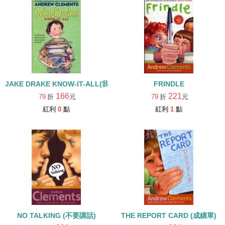
JAKE DRAKE KNOW-IT-ALL(我是傑克，超跩萬事通)
FRINDLE
166
221
79
折
元
79
折
元
紅利
0
點
紅利
1
點
NO TALKING (不要講話)
THE REPORT CARD (成績單)