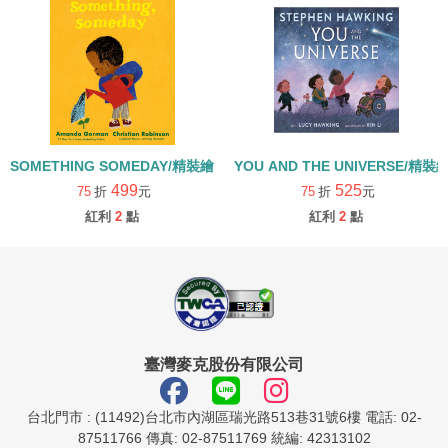
SOMETHING SOMEDAY/精裝繪本
YOU AND THE UNIVERSE/精裝
499
525
75
折
元
75
折
元
紅利
2
點
紅利
2
點
臺灣麥克股份有限公司
台北門市 : (11492)台北市內湖區瑞光路513巷31號6樓 電話: 02-
87511766 傳真: 02-87511769 統編: 42313102