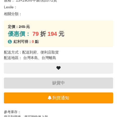
規格：
13×19cm/平裝/黑白/72頁
Lexile：
相關分類：
定價：
245 元
優惠價：
79
折
194
元
紅利可得：
0
點
配送方式：配送到府、便利店取貨
配送地區： 台灣本島、台灣離島
缺貨中
到貨通知
參考庫存：
貨品到貨後，盡可能快速上架