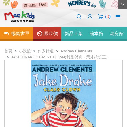
(
0
)
暢銷書單
限時價
新品上架
繪本館
幼兒館
首頁
小說館
作家精選
Andrew Clements
JAKE DRAKE CLASS CLOWN(我是傑克，天才搞笑王)