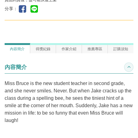
分享：
內容簡介
得獎紀錄
作家介紹
推薦專區
訂購須知
內容簡介
收合
Miss Bruce is the new student teacher in second grade,
and she never smiles. Never. But when Jake cracks up the
class during a spelling bee, he sees the tiniest hint of a
smile at the corner of her mouth. Suddenly, Jake has a new
mission in life: to be so funny that even Miss Bruce will
laugh!