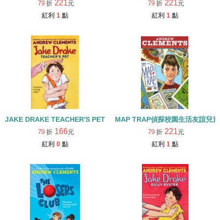
221
221
79
折
元
79
折
元
紅利
1
點
紅利
1
點
JAKE DRAKE TEACHER'S PET(我是傑克，完美馬屁精)
MAP TRAP偵探校園生活友誼兒童章節
166
221
79
折
元
79
折
元
紅利
0
點
紅利
1
點