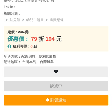
規格：
15x17cm/硬頁/彩色/24頁
Lexile：
相關分類：
幼兒館
幼兒主題書
幽默想像
定價：
245 元
優惠價：
79
折
194
元
紅利可得：
0
點
配送方式：配送到府、便利店取貨
配送地區： 台灣本島、台灣離島
缺貨中
到貨通知