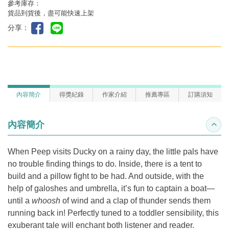
參考庫存：
貨品到貨後，盡可能快速上架
分享：
內容簡介
得獎紀錄
作家介紹
推薦專區
訂購須知
內容簡介
收合
When Peep visits Ducky on a rainy day, the little pals have
no trouble finding things to do. Inside, there is a tent to
build and a pillow fight to be had. And outside, with the
help of galoshes and umbrella, it’s fun to captain a boat—
until a
whoosh
of wind and a clap of thunder sends them
running back in! Perfectly tuned to a toddler sensibility, this
exuberant tale will enchant both listener and reader.