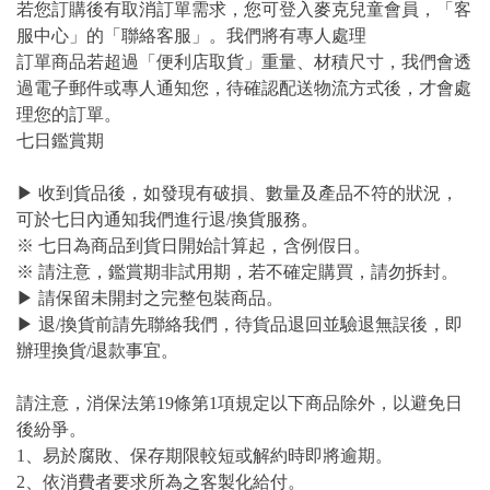
若您訂購後有取消訂單需求，您可登入麥克兒童會員，「客
服中心」的「聯絡客服」。我們將有專人處理
訂單商品若超過「便利店取貨」重量、材積尺寸，我們會透
過電子郵件或專人通知您，待確認配送物流方式後，才會處
理您的訂單。
七日鑑賞期
▶ 收到貨品後，如發現有破損、數量及產品不符的狀況，
可於七日內通知我們進行退/換貨服務。
※ 七日為商品到貨日開始計算起，含例假日。
※ 請注意，鑑賞期非試用期，若不確定購買，請勿拆封。
▶ 請保留未開封之完整包裝商品。
▶ 退/換貨前請先聯絡我們，待貨品退回並驗退無誤後，即
辦理換貨/退款事宜。
請注意，消保法第19條第1項規定以下商品除外，以避免日
後紛爭。
1、易於腐敗、保存期限較短或解約時即將逾期。
2、依消費者要求所為之客製化給付。