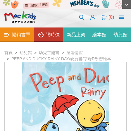
(
0
)
暢銷書單
限時價
新品上架
繪本館
幼兒館
首頁
幼兒館
幼兒主題書
溫馨情誼
PEEP AND DUCKY RAINY DAY/硬頁書/字母R學習繪本