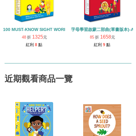
100 MUST-KNOW SIGHT WORDS/常見字強化英語力/內含25本小書+
字母學習啟蒙二部曲(單書版本)-ALPHA
1325
1658
48
折
元
85
折
元
紅利
8
點
紅利
9
點
近期觀看商品一覽