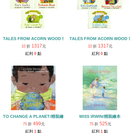
TALES FROM ACORN WOOD STORY COLLECTION 觀察探索組/
TALES FROM ACORN WOOD 
1317
1317
10
折
元
10
折
元
紅利
0
點
紅利
0
點
TO CHANGE A PLANET/精裝繪本
MISS IRWIN/精裝繪本
499
525
75
折
元
75
折
元
紅利
1
點
紅利
1
點