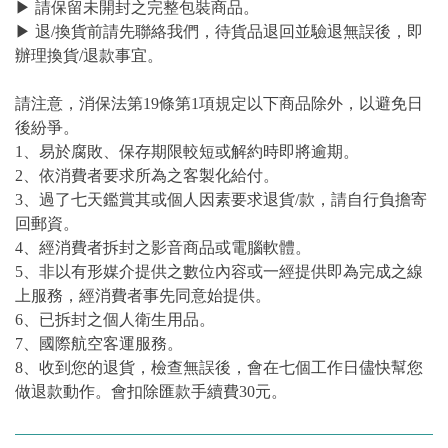
▶ 請保留未開封之完整包裝商品。
▶ 退/換貨前請先聯絡我們，待貨品退回並驗退無誤後，即
辦理換貨/退款事宜。
請注意，消保法第19條第1項規定以下商品除外，以避免日
後紛爭。
1、易於腐敗、保存期限較短或解約時即將逾期。
2、依消費者要求所為之客製化給付。
3、過了七天鑑賞其或個人因素要求退貨/款，請自行負擔寄
回郵資。
4、經消費者拆封之影音商品或電腦軟體。
5、非以有形媒介提供之數位內容或一經提供即為完成之線
上服務，經消費者事先同意始提供。
6、已拆封之個人衛生用品。
7、國際航空客運服務。
8、收到您的退貨，檢查無誤後，會在七個工作日儘快幫您
做退款動作。會扣除匯款手續費30元。