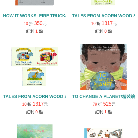
HOW IT WORKS: FIRE TRUCK/硬頁書
TALES FROM ACORN WOOD 
350
1317
10
折
元
10
折
元
紅利
1
點
紅利
0
點
TALES FROM ACORN WOOD STORY COLLECTION 生活日常組/
TO CHANGE A PLANET/精裝繪
1317
525
10
折
元
79
折
元
紅利
0
點
紅利
1
點