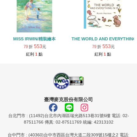
MISS IRWIN/精裝繪本
THE WORLD AND EVERYTHING
553
553
79
折
元
79
折
元
紅利
1
點
紅利
1
點
臺灣麥克股份有限公司
台北門市 : (11492)台北市內湖區瑞光路513巷31號6樓 電話: 02-
87511766 傳真: 02-87511769 統編: 42313102
台中門市 : (40360)台中市西區台灣大道二段309號15樓之2 電話: