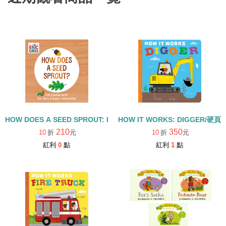
HOW DOES A SEED SPROUT: LIFE CYCLES WITH THE VERY H
HOW IT WORKS: DIGGER/硬頁
210
350
10
折
元
10
折
元
紅利
0
點
紅利
1
點