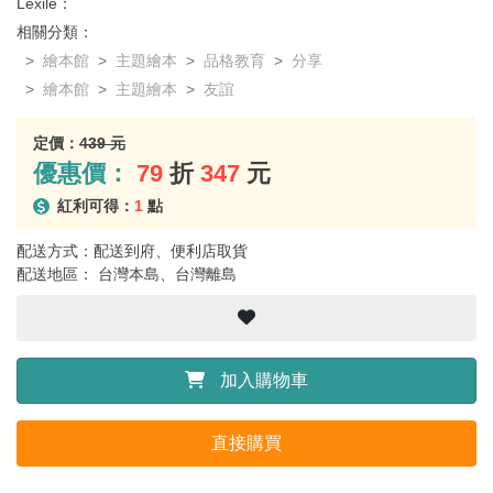
Lexile：
相關分類：
繪本館
主題繪本
品格教育
分享
繪本館
主題繪本
友誼
定價：
439 元
優惠價：
79
折
347
元
紅利可得：
1
點
配送方式：配送到府、便利店取貨
配送地區： 台灣本島、台灣離島
加入購物車
直接購買