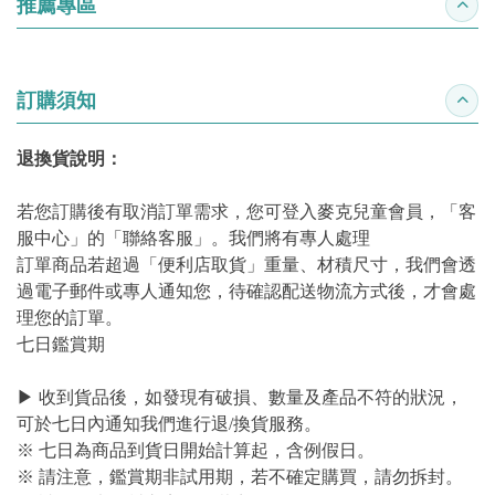
推薦專區
收合
訂購須知
收合
退換貨說明：
若您訂購後有取消訂單需求，您可登入麥克兒童會員，「客
服中心」的「聯絡客服」。我們將有專人處理
訂單商品若超過「便利店取貨」重量、材積尺寸，我們會透
過電子郵件或專人通知您，待確認配送物流方式後，才會處
理您的訂單。
七日鑑賞期
▶ 收到貨品後，如發現有破損、數量及產品不符的狀況，
可於七日內通知我們進行退/換貨服務。
※ 七日為商品到貨日開始計算起，含例假日。
※ 請注意，鑑賞期非試用期，若不確定購買，請勿拆封。