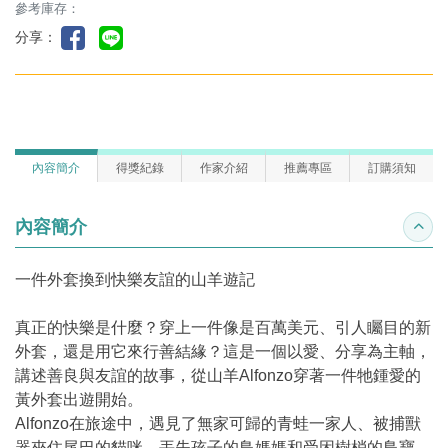
參考庫存：
分享：
內容簡介
得獎紀錄
作家介紹
推薦專區
訂購須知
內容簡介
收合
一件外套換到快樂友誼的山羊遊記
真正的快樂是什麼？穿上一件像是百萬美元、引人矚目的新
外套，還是用它來行善結緣？這是一個以愛、分享為主軸，
講述善良與友誼的故事，從山羊Alfonzo穿著一件牠鍾愛的
黃外套出遊開始。
Alfonzo在旅途中，遇見了無家可歸的青蛙一家人、被捕獸
器夾住尾巴的貓咪、丟失孩子的鳥媽媽和受困樹梢的鳥寶