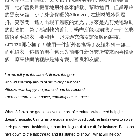
寶，牠都善良且機智地用外套來解救、幫助牠們。但當寒冷
的黑夜來臨，少了外套保暖的Alfonzo，在樹林裡冷到發
抖。突然間，遠方出現了溫暖的燈光，原來是先前受牠幫助
的動物們，為了感謝牠的善行，竭盡所能地編織了一件色彩
繽紛的毛線衣，要和牠一起渡過充滿友誼溫暖的寒夜。
Alfonzo開心極了！牠用一件新外套換得了友誼和獨一無二
的毛線衣，這樣的開心遠比先前那件新外套所帶來的喜悅更
多，原來快樂的秘訣是擁有愛、善良和友誼。
Let me tell you the tale of Alfonzo the goat,
who was terribly proud of his lovely new coat.
Alfonzo was happy; he pranced and he skipped.
Then he heard a sad noise, croaking out of a ditch.
When Alfonzo the goat discovers a host of creatures who need help, he
doesn't hesitate. Using his precious, much-loved coat, he finds ways to solve
their problems - fashioning a boat for frogs out of a cuff, for instance. But soon
he's down to the last thread and it's started to snow... What will he do?