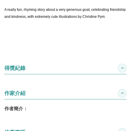
A really fun, rhyming story about a very generous goat, celebrating friendship
and kindness, with extremely cute illustrations by Christine Pym.
得獎紀錄
收合
作家介紹
收合
作者簡介：