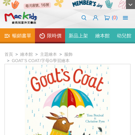
(
0
)
暢銷書單
限時價
新品上架
繪本館
幼兒館
首頁
繪本館
主題繪本
服飾
GOAT'S COAT/字母G學習繪本