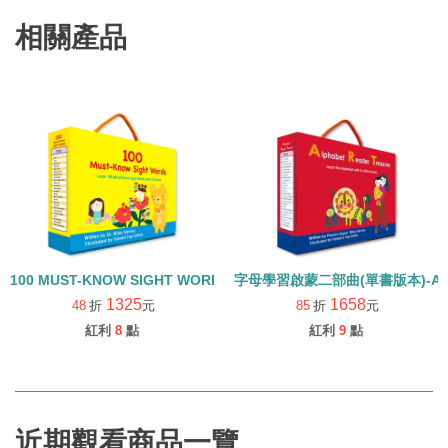
相關產品
100 MUST-KNOW SIGHT WORDS/常見字強化英語力/內含25本小書+
字母學習啟蒙二部曲(單書版本)-ALPHA
1325
1658
48
折
元
85
折
元
紅利
8
點
紅利
9
點
近期觀看商品一覽