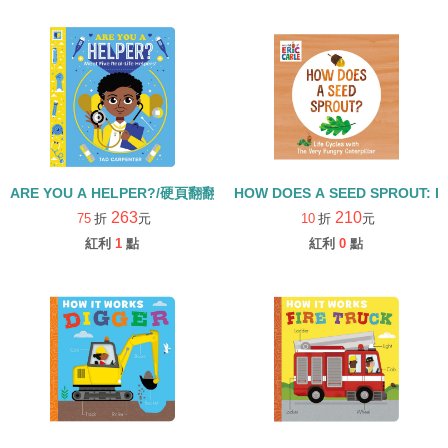
ARE YOU A HELPER?/硬頁翻翻書
HOW DOES A SEED SPROUT: L
263
210
75
折
元
10
折
元
紅利
1
點
紅利
0
點