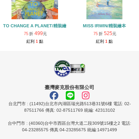
TO CHANGE A PLANET/精裝繪本
MISS IRWIN/精裝繪本
499
525
75
折
元
75
折
元
紅利
1
點
紅利
1
點
臺灣麥克股份有限公司
台北門市 : (11492)台北市內湖區瑞光路513巷31號6樓 電話: 02-
87511766 傳真: 02-87511769 統編: 42313102
台中門市 : (40360)台中市西區台灣大道二段309號15樓之2 電話:
04-23285575 傳真:04-23285675 統編:14971499