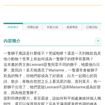
內容簡介
得獎紀錄
作家介紹
推薦專區
訂購須知
內容簡介
收合
一隻獅子應該是什麼樣子？兇猛咆哮？還是一天到晚欺負其
他小動物？世界上有如何成為一隻獅子的標準答案嗎？
這本書的男主角Leonard是隻與眾不同的獅子，牠愛做白日
夢、愛寫詩！某天牠遇見了Marianne，一隻通常會被獅子
欺負的鴨子，但牠們卻成為了好朋友，白天一起開心的寫
詩、散步，夜晚在想想之丘上看流星許願。直到某天，有一
群獅子出現了，牠們質疑Leonard不該和Marianne成為好朋
友，因為牠是隻獅子。
面對同儕的壓力，甚至霸凌，該如何和平相處兼維持個人獨
特性，還可以保護朋友呢？這本充滿溫暖黃橙色調的繪本，