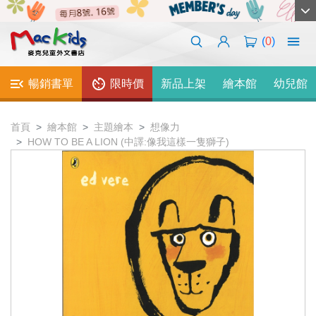
(
0
)
暢銷書單
限時價
新品上架
繪本館
幼兒館
首頁
繪本館
主題繪本
想像力
HOW TO BE A LION (中譯:像我這樣一隻獅子)