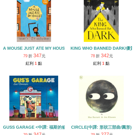
A MOUSE JUST ATE MY HOUSE
KING WHO BANNED DARK
347
342
79
折
元
78
折
元
紅利
1
點
紅利
1
點
GUSS GARAGE <中譯: 福斯的修車廠>
CIRCLE(中譯: 形狀三部曲/圓形)
347
277
79
折
元
79
折
元