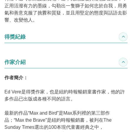
正用活潑有力的墨線，勾勒出一隻獅子如何忠於自我，用勇
氣和善意克服了挑釁和質疑，並且用堅定的態度與話語去影
響、改變他人。
得獎紀錄
收合
作家介紹
收合
作者簡介：
Ed Vere是得獎作家，也是紐約時報暢銷童書作家，他的許
多作品已出版成各種不同的語言。
最新的作品“Max and Bird”是Max系列裡的第三部作
品；“Max the Brave”是紐約時報暢銷書，被列在The
Sunday Times選出的100本現代童書經典之中，