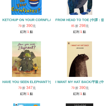
KETCHUP ON YOUR CORNFLAKES? 【12】
FROM HEAD TO TOE (中
390
298
79
折
元
85
折
元
紅利
1
點
紅利
1
點
HAVE YOU SEEN ELEPHANT?(中譯:你有看到大象嗎?)/字母E學習繪
I WANT MY HAT BACK/平裝
347
390
79
折
元
79
折
元
紅利
1
點
紅利
1
點