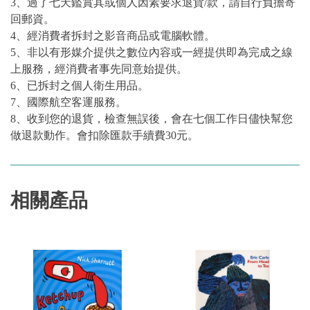
3、過了七天鑑賞其或個人因素要求退貨/款，請自行負擔寄
回郵資。
4、經消費者拆封之影音商品或電腦軟體。
5、非以有形媒介提供之數位內容或一經提供即為完成之線
上服務，經消費者事先同意始提供。
6、已拆封之個人衛生用品。
7、國際航空客運服務。
8、收到您的退貨，檢查無誤後，會在七個工作日儘快幫您
做退款動作。會扣除匯款手續費30元。
相關產品