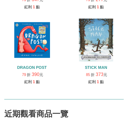
紅利
1
點
紅利
1
點
DRAGON POST
STICK MAN
390
373
79
折
元
85
折
元
紅利
1
點
紅利
1
點
近期觀看商品一覽