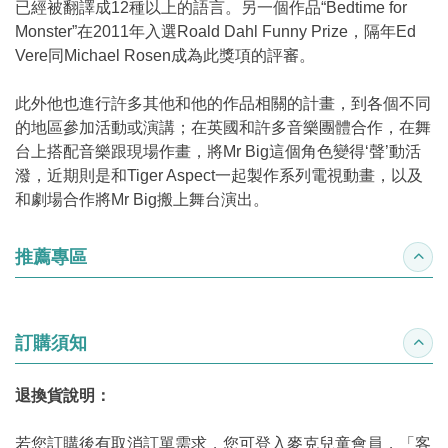
已經被翻譯成12種以上的語言。另一個作品“Bedtime for
Monster”在2011年入選Roald Dahl Funny Prize，隔年Ed
Vere同Michael Rosen成為此獎項的評審。
此外他也進行許多其他和他的作品相關的計畫，到各個不同
的地區參加活動或演講；在英國和許多音樂團體合作，在舞
台上搭配音樂跟現場作畫，將Mr Big這個角色變得‘聲’動活
潑，近期則是和Tiger Aspect一起製作系列電視動畫，以及
和劇場合作將Mr Big搬上舞台演出。
推薦專區
收合
訂購須知
收合
退換貨說明：
若您訂購後有取消訂單需求，您可登入麥克兒童會員，「客