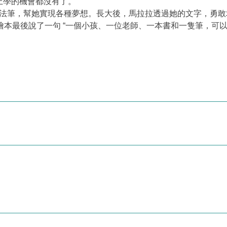
上學的機會都沒有了。
幻想想要一隻魔法筆，幫她實現各種夢想。長大後，馬拉拉透過她的文字
繪本最後說了一句 “一個小孩、一位老師、一本書和一隻筆，可以