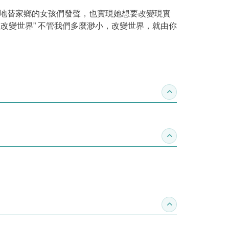
，勇敢地替家鄉的女孩們發聲，也實現她想要改變現實
改變世界” 不管我們多麼渺小，改變世界，就由你
收合得獎紀錄
收合作家介紹
收合推薦專區