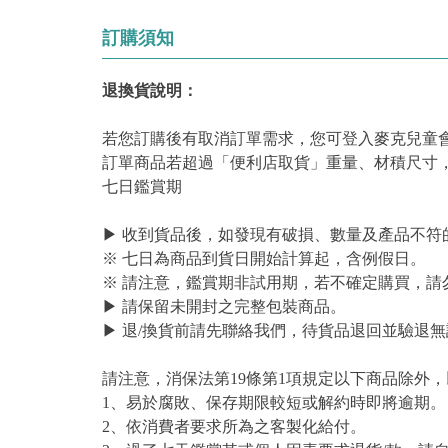
訂購須知
退換貨說明：
若您訂購後有取消訂單需求，您可登入麥克兒童
訂單商品若超過「便利店取貨」重量、材積尺寸
七日鑑賞期
▶ 收到貨品後，如發現有破損、數量及產品不符
※ 七日為商品到貨日開始計算起，含例假日。
※ 請注意，鑑賞期非試用期，若不確定購買，請
▶ 請保留未開封之完整包裝商品。
▶ 退/換貨前請先聯絡我們，待貨品退回並驗退無
請注意，消保法第19條第1項規定以下商品除外
1、易於腐敗、保存期限較短或解約時即將逾期。
2、依消費者要求所為之客製化給付。