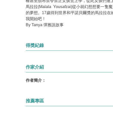
權甚至頒布禁令禁止女孩去上學，從此女孩們連
馬拉拉(Malala Yousafzai)從小就
的夢想。17歲得到世界和平諾貝爾獎的馬拉拉在
我開始吧！
By Tanya 彈雅說故事
得獎紀錄
作家介紹
作者簡介：
推薦專區