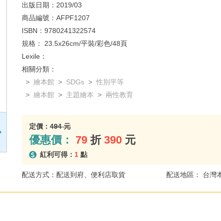
出版日期：
2019/03
商品編號：
AFPF1207
ISBN：
9780241322574
規格：
23.5x26cm/平裝/彩色/48頁
Lexile：
相關分類：
繪本館
SDGs
性別平等
繪本館
主題繪本
兩性教育
定價：
494 元
優惠價：
79
折
390
元
紅利可得：
1
點
配送方式：配送到府、便利店取貨
配送地區： 台灣