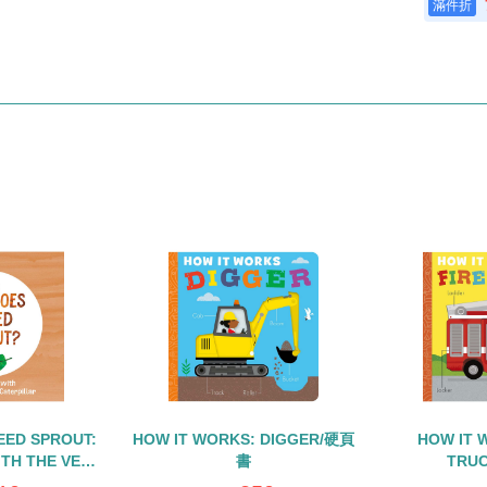
EED SPROUT:
HOW IT WORKS: DIGGER/硬頁
HOW IT 
ITH THE VERY
書
TRU
RPILLAR/硬頁