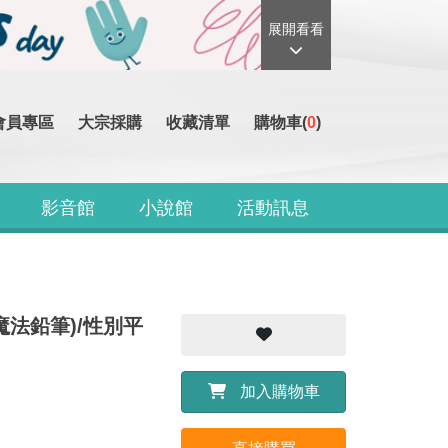
展開看看
會員專區
大宗採購
收藏清單
購物車(
0
)
影音館
小說館
活動訊息
的魔法鉛筆)/性別平
加入購物車