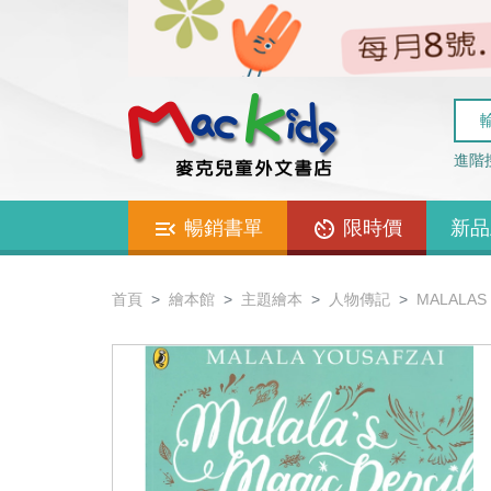
進階
暢銷書單
限時價
新品
首頁
繪本館
主題繪本
人物傳記
MALALA