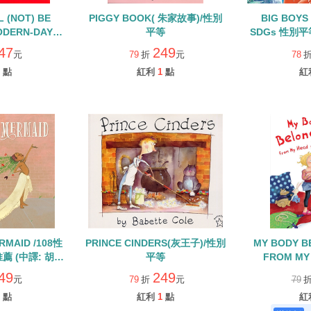
 (NOT) BE
PIGGY BOOK( 朱家故事)/性別
BIG BOY
ODERN-DAY
平等
SDGs 性別平
AIRY TALE
47
249
元
79
折
元
78
點
紅利
1
點
紅
ERMAID /108性
PRINCE CINDERS(灰王子)/性別
MY BODY BELONGS TO ME
薦 (中譯: 胡利
平等
FROM MY
人魚)
TOES/精裝繪
49
249
元
79
折
元
79
點
紅利
1
點
紅