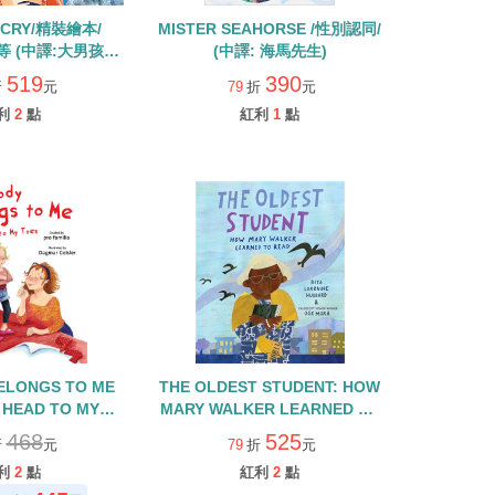
S CRY/精裝繪本/
MISTER SEAHORSE /性別認同/
等 (中譯:大男孩不
(中譯: 海馬先生)
哭)
519
390
折
元
79
折
元
利
2
點
紅利
1
點
THE OLDEST STUDENT: HOW
 HEAD TO MY
MARY WALKER LEARNED TO
本/安全教育/保護自
READ/精裝繪本(中譯:114歲的新
468
525
折
元
79
折
元
己
生：瑪麗．沃克奶奶的閱讀之旅)
利
2
點
紅利
2
點