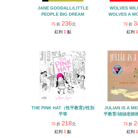
JANE GOODALL/LITTLE
WOLVES WILL
PEOPLE BIG DREAM
WOLVES A M
FEMINIST F
236
3
75
折
元
79
折
紅利
1
點
紅利
1
THE PINK HAT（性平教育)/性別
JULIAN IS A M
平等
平教育/禎禎老師推
安是隻美
218
2
78
折
元
79
折
紅利
1
點
紅利
1