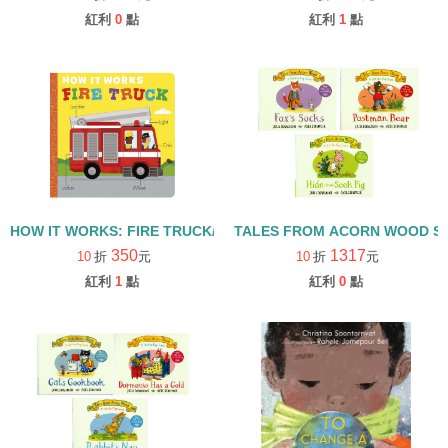
紅利
0
點
紅利
1
點
HOW IT WORKS: FIRE TRUCK/硬頁書
TALES FROM ACORN WOOD 
350
1317
10
折
元
10
折
元
紅利
1
點
紅利
0
點