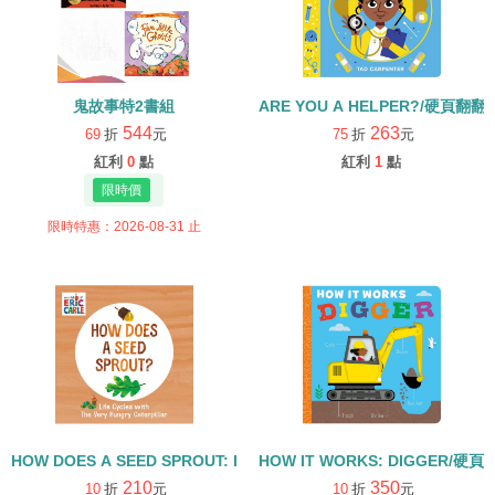
鬼故事特2書組
ARE YOU A HELPER?/硬頁翻翻
544
263
69
折
元
75
折
元
紅利
0
點
紅利
1
點
限時特惠：2026-08-31 止
HOW DOES A SEED SPROUT: LIFE CYCLES WITH THE VERY H
HOW IT WORKS: DIGGER/硬頁
210
350
10
折
元
10
折
元