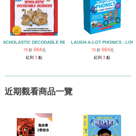
SCHOLASTIC DECODABLE READERS LEVEL A/盒裝書+QRCODE
LAUGH-A-LOT PHONICS : LO
664
664
79
折
元
79
折
元
紅利
3
點
紅利
3
點
近期觀看商品一覽