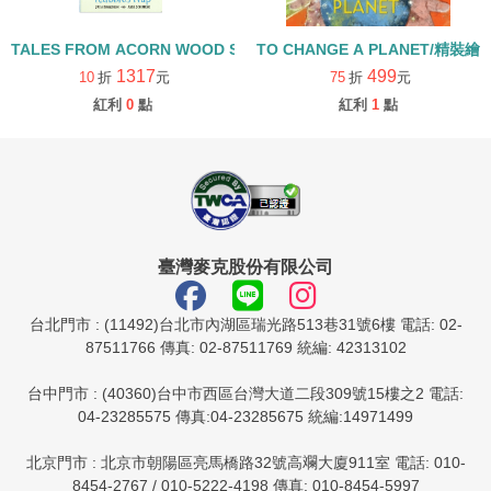
TALES FROM ACORN WOOD STORY COLLECTION 生活日常組/
TO CHANGE A PLANET/精裝繪
1317
499
10
折
元
75
折
元
紅利
0
點
紅利
1
點
臺灣麥克股份有限公司
台北門市 : (11492)台北市內湖區瑞光路513巷31號6樓 電話: 02-
87511766 傳真: 02-87511769 統編: 42313102
台中門市 : (40360)台中市西區台灣大道二段309號15樓之2 電話:
04-23285575 傳真:04-23285675 統編:14971499
北京門市 : 北京市朝陽區亮馬橋路32號高斕大廈911室 電話: 010-
8454-2767 / 010-5222-4198 傳真: 010-8454-5997