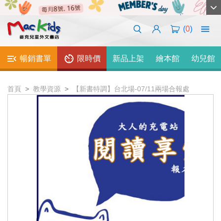
(
0
)
暢銷書單
限時價
新品上架
繪本館
幼兒館
首頁
教學資源
【新書特調】台北場-07/11兩場合報處