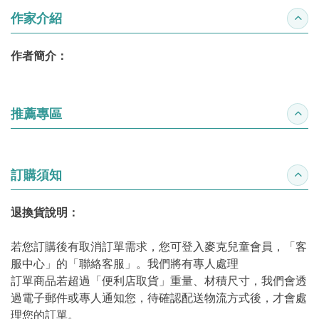
作家介紹
收合
作者簡介：
推薦專區
收合
訂購須知
收合
退換貨說明：
若您訂購後有取消訂單需求，您可登入麥克兒童會員，「客
服中心」的「聯絡客服」。我們將有專人處理
訂單商品若超過「便利店取貨」重量、材積尺寸，我們會透
過電子郵件或專人通知您，待確認配送物流方式後，才會處
理您的訂單。