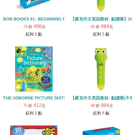
BOB BOOKS 01: BEGINNING READERS /盒裝
【麥克外文英語教材- 點讀筆】20
498
884
79
折
元
85
折
元
紅利
2
點
紅利
5
點
THE USBORNE PICTURE DISTIONARY/精裝學習字典
【麥克外文英語教材- 點讀筆(不包含
412
884
75
折
元
49
折
元
紅利
2
點
紅利
5
點