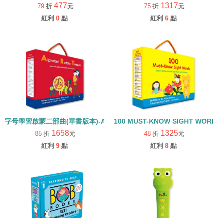
477
1317
79
折
元
75
折
元
紅利
0
點
紅利
6
點
字母學習啟蒙二部曲(單書版本)-ALPHABET READER TREASURE /內
100 MUST-KNOW SIGHT W
1658
1325
85
折
元
48
折
元
紅利
9
點
紅利
8
點