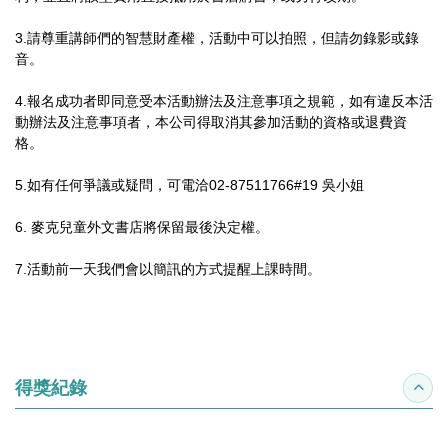
3.請尊重講師們的智慧財產權，活動中可以拍照，但請勿錄影或錄
音。
4.報名成功者即同意受本活動辦法及注意事項之規範，如有違反本活
動辦法及注意事項者，本公司得取消其參加活動的資格或退費資
格。
5.如有任何爭議或疑問，可電洽02-87511766#19 吳小姐
6. 麥克兒童外文書店將保留最後決定權。
7.活動前一天我們會以簡訊的方式提醒上課時間。
得獎紀錄
收合