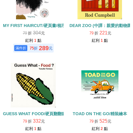
MY FIRST HAIRCUT/硬頁書/梳理
DEAR ZOO (中譯：親愛的動物園
304
221
79
折
元
79
折
元
紅利
1
點
紅利
1
點
289
75
折
元
GUESS WHAT FOOD/硬頁翻翻書
TOAD ON THE GO/精裝繪本
332
525
79
折
元
79
折
元
紅利
1
點
紅利
2
點