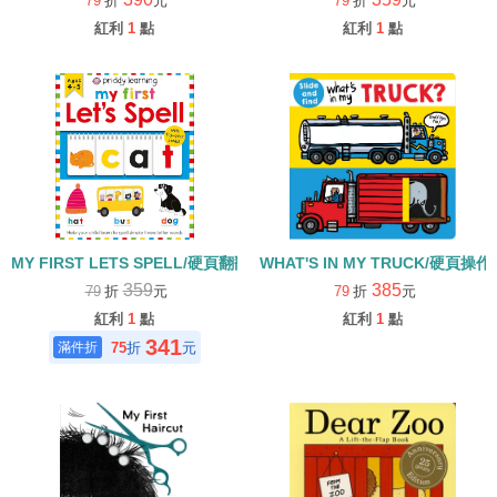
79
折
元
79
折
元
紅利
1
點
紅利
1
點
MY FIRST LETS SPELL/硬頁翻翻書
WHAT'S IN MY TRUCK/硬頁操作
359
385
79
折
元
79
折
元
紅利
1
點
紅利
1
點
341
75
折
元