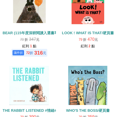
BEAR (115年度深耕閱讀入選書單)
LOOK ! WHAT IS THAT/硬頁書
347
470
79
折
元
79
折
元
紅利
1
點
紅利
2
點
316
72
折
元
THE RABBIT LISTENED #情緒#友誼
WHO'S THE BOSS/硬頁書
390
359