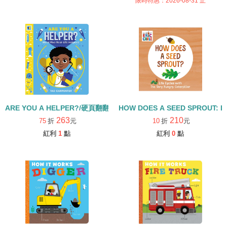
限時特惠：2026-08-31 止
ARE YOU A HELPER?/硬頁翻翻書
HOW DOES A SEED SPROUT: L
263
210
75
折
元
10
折
元
紅利
1
點
紅利
0
點