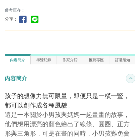
參考庫存：
分享：
內容簡介
得獎紀錄
作家介紹
推薦專區
訂購須知
內容簡介
收合
孩子的想像力無可限量，即便只是一橫一豎，
都可以創作成各種風貌。
這是一本關於小男孩與媽媽一起畫畫的故事，
他們想用漂亮的顏色繪出了線條、圓圈、正方
形與三角形，可是在畫的同時，小男孩難免會