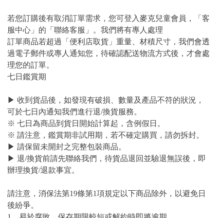
若您訂購後有取消訂單需求，您可登入麥克兒童會員，「客
服中心」的「聯絡客服」。我們將有專人處理
訂單商品若超過「便利店取貨」重量、材積尺寸，我們會透
過電子郵件或專人通知您，待確認配送物流方式後，才會處
理您的訂單。
七日鑑賞期
▶ 收到貨品後，如發現有破損、數量及產品不符的狀況，
可於七日內通知我們進行退/換貨服務。
※ 七日為商品到貨日開始計算起，含例假日。
※ 請注意，鑑賞期非試用期，若不確定購買，請勿拆封。
▶ 請保留未開封之完整包裝商品。
▶ 退/換貨前請先聯絡我們，待貨品退回並驗退無誤後，即
辦理換貨/退款事宜。
請注意，消保法第19條第1項規定以下商品除外，以避免日
後紛爭。
1、易於腐敗、保存期限較短或解約時即將逾期。