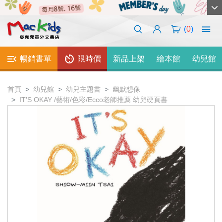
(
0
)
暢銷書單
限時價
新品上架
繪本館
幼兒館
首頁
幼兒館
幼兒主題書
幽默想像
IT'S OKAY /藝術/色彩/Ecco老師推薦 幼兒硬頁書