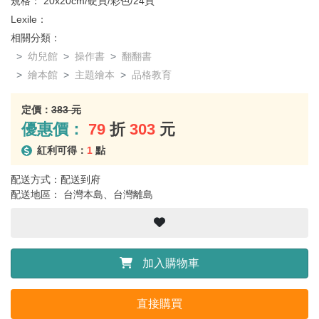
規格：
20x20cm/硬頁/彩色/24頁
Lexile：
相關分類：
幼兒館
操作書
翻翻書
繪本館
主題繪本
品格教育
定價：
383 元
優惠價：
79
折
303
元
紅利可得：
1
點
配送方式：配送到府
配送地區： 台灣本島、台灣離島
加入購物車
直接購買