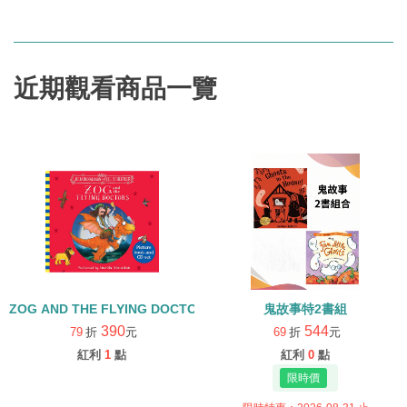
近期觀看商品一覽
ZOG AND THE FLYING DOCTORS/英文繪本+CD
鬼故事特2書組
390
544
79
折
元
69
折
元
紅利
1
點
紅利
0
點