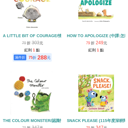
A LITTLE BIT OF COURAGE/情緒管理
HOW TO APOLOGIZE (中譯:
303
249
79
折
元
79
折
元
紅利
1
點
紅利
1
點
288
75
折
元
THE COLOUR MONSTER/認識情緒(中譯:彩色怪獸)
SNACK PLEASE (115年度深
347
347
79
折
元
79
折
元