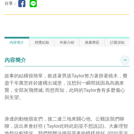
分享：
內容簡介
得獎紀錄
作家介紹
推薦專區
訂購須知
內容簡介
收合
故事的結構很簡單，敘述著男孩Taylor努力著拼著積木，費
盡千辛萬苦終於建構出城堡，沒想到一瞬間就因為烏鴉來
襲，全部灰飛煙滅; 而想而知，此時的Taylor會有多麼傷心
與失望。
身邊的動物朋友們，接二連三地來關心他。公雞說我們聊
聊，說出來會好些 ( Taylor此時此刻並不想說話)。大象理智
地想分析情況，我們想辦法拼回原來的模樣就好 (但似乎沒