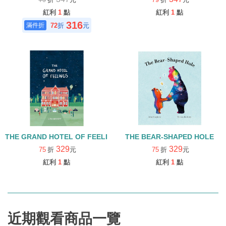
紅利
1
點
紅利
1
點
316
72
折
元
THE GRAND HOTEL OF FEELINGS (中譯:情緒大飯店)
THE BEAR-SHAPED HOLE
329
329
75
折
元
75
折
元
紅利
1
點
紅利
1
點
近期觀看商品一覽