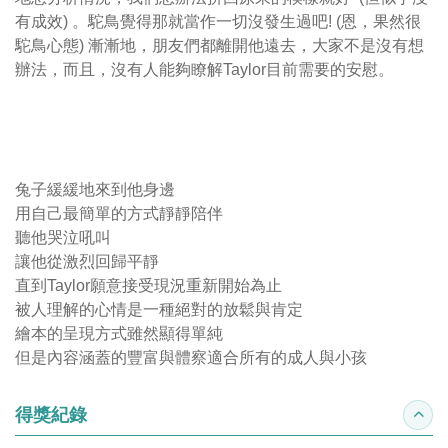
有成效) 。駝鳥覺得那就當作一切沒發生過吧! (恩，果然很
駝鳥心態) 漸漸地，朋友們都離開他遠去，大家不是沒有想
辦法，而且，沒有人能夠瞭解Taylor目前需要的安慰。
兔子緩緩地來到他身邊
用自己最簡單的方式靜靜陪伴
聽他哭泣吼叫
讓他從激烈回歸平靜
直到Taylor願意接受現況重新開始為止
被人理解的心情是一種絕對的放鬆與肯定
繪本的呈現方式雖然顯得單純
但是內容涵蓋的豐富與體察適合所有的成人與小孩
得獎紀錄
收合