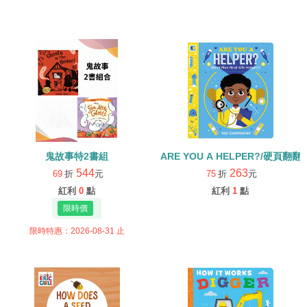
鬼故事特2書組
ARE YOU A HELPER?/硬頁翻翻
544
263
69
折
元
75
折
元
紅利
0
點
紅利
1
點
限時特惠：2026-08-31 止