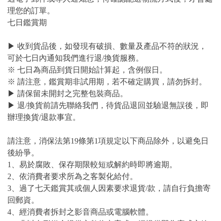
理您的訂單。
七日鑑賞期
▶ 收到貨品後，如發現有破損、數量及產品不符的狀況，
可於七日內通知我們進行退/換貨服務。
※ 七日為商品到貨日開始計算起，含例假日。
※ 請注意，鑑賞期非試用期，若不確定購買，請勿拆封。
▶ 請保留未開封之完整包裝商品。
▶ 退/換貨前請先聯絡我們，待貨品退回並驗退無誤後，即
辦理換貨/退款事宜。
請注意，消保法第19條第1項規定以下商品除外，以避免日
後紛爭。
1、易於腐敗、保存期限較短或解約時即將逾期。
2、依消費者要求所為之客製化給付。
3、過了七天鑑賞其或個人因素要求退貨/款，請自行負擔寄
回郵資。
4、經消費者拆封之影音商品或電腦軟體。