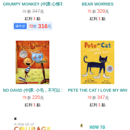
GRUMPY MONKEY (中譯:心情不好的小金) (115年度深耕閱讀入選書
BEAR WORRIES
347
329
79
折
元
75
折
元
紅利
1
點
紅利
1
點
316
72
折
元
NO DAVID (中譯: 小毛，不可以！)
PETE THE CAT I LOVE M
220
347
79
折
元
79
折
元
紅利
1
點
紅利
1
點