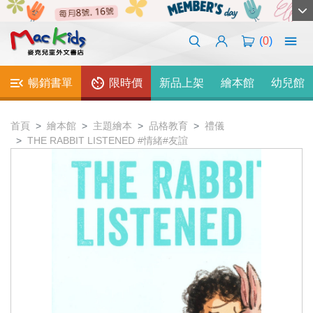
(
0
)
暢銷書單
限時價
新品上架
繪本館
幼兒館
首頁
繪本館
主題繪本
品格教育
禮儀
THE RABBIT LISTENED #情緒#友誼