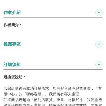
作家介紹
收合
作者簡介：
推薦專區
收合
訂購須知
收合
退換貨說明：
若您訂購後有取消訂單需求，您可登入麥克兒童會員，「客
服中心」的「聯絡客服」。我們將有專人處理
訂單商品若超過「便利店取貨」重量、材積尺寸，我們會透
過電子郵件或專人通知您，待確認配送物流方式後，才會處