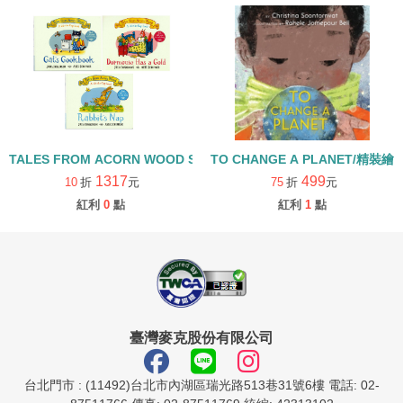
TALES FROM ACORN WOOD STORY COLLECTION 生活日常組/
TO CHANGE A PLANET/精裝繪
1317
499
10
折
元
75
折
元
紅利
0
點
紅利
1
點
臺灣麥克股份有限公司
台北門市 : (11492)台北市內湖區瑞光路513巷31號6樓 電話: 02-