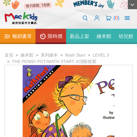
(
0
)
暢銷書單
限時價
新品上架
繪本館
幼兒館
首頁
繪本館
系列繪本
Math Start
LEVEL 3
THE PENNY POT/MATH START 3/消除貧窮