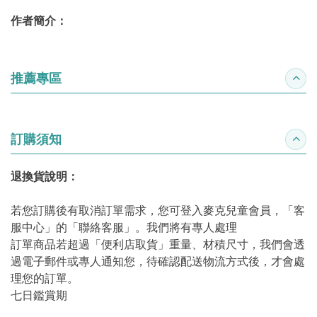
作者簡介：
推薦專區
收合
訂購須知
收合
退換貨說明：
若您訂購後有取消訂單需求，您可登入麥克兒童會員，「客
服中心」的「聯絡客服」。我們將有專人處理
訂單商品若超過「便利店取貨」重量、材積尺寸，我們會透
過電子郵件或專人通知您，待確認配送物流方式後，才會處
理您的訂單。
七日鑑賞期