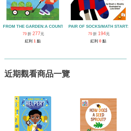
FROM THE GARDEN:A COUNTING BOOK ABOUT GROWING 
PAIR OF SOCKS/MATH START: l
277
194
79
折
元
79
折
元
紅利
1
點
紅利
0
點
近期觀看商品一覽