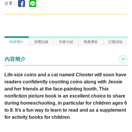
分享：
內容簡介
得獎紀錄
作家介紹
推薦專區
訂購須知
內容簡介
收合
Life-size coins and a cat named Chester will soon have
readers confidently counting coins along with Jessie
and her friends at the face-painting booth.
This
nonfiction picture book is an excellent choice to share
during homeschooling, in particular for children ages 6
to 8. It’s a fun way to learn to read and as a supplement
for activity books for children.