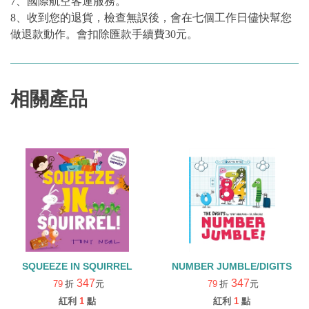
7、國際航空客運服務。
8、收到您的退貨，檢查無誤後，會在七個工作日儘快幫您
做退款動作。會扣除匯款手續費30元。
相關產品
SQUEEZE IN SQUIRREL
NUMBER JUMBLE/DIGITS
347
347
79
折
元
79
折
元
紅利
1
點
紅利
1
點