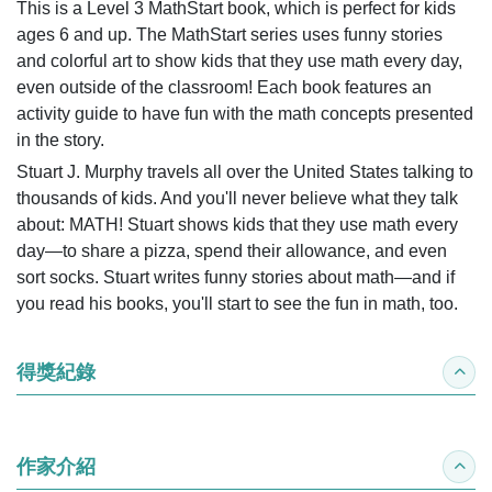
This is a Level 3 MathStart book, which is perfect for kids
ages 6 and up. The MathStart series uses funny stories
and colorful art to show kids that they use math every day,
even outside of the classroom! Each book features an
activity guide to have fun with the math concepts presented
in the story.
Stuart J. Murphy travels all over the United States talking to
thousands of kids. And you'll never believe what they talk
about: MATH! Stuart shows kids that they use math every
day—to share a pizza, spend their allowance, and even
sort socks. Stuart writes funny stories about math—and if
you read his books, you'll start to see the fun in math, too.
得獎紀錄
收合
作家介紹
收合