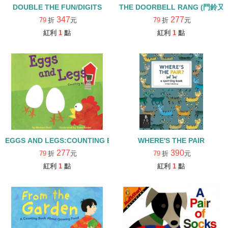
DOUBLE THE FUN/DIGITS
347
277
79
折
元
79
折
元
紅利
1
點
紅利
1
點
EGGS AND LEGS:COUNTING BY TWO/Phonic-短母音e
WHERE'S THE PAIR
277
390
79
折
元
79
折
元
紅利
1
點
紅利
1
點