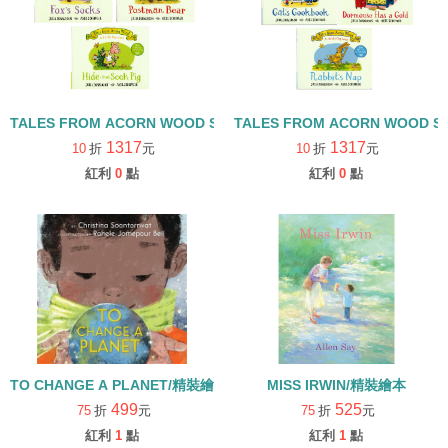
TALES FROM ACORN WOOD STORY COLLECTION 觀察探索組/
TALES FROM ACORN WOOD 
1317
1317
10
折
元
10
折
元
紅利
0
點
紅利
0
點
TO CHANGE A PLANET/精裝繪本
MISS IRWIN/精裝繪本
499
525
75
折
元
75
折
元
紅利
1
點
紅利
1
點