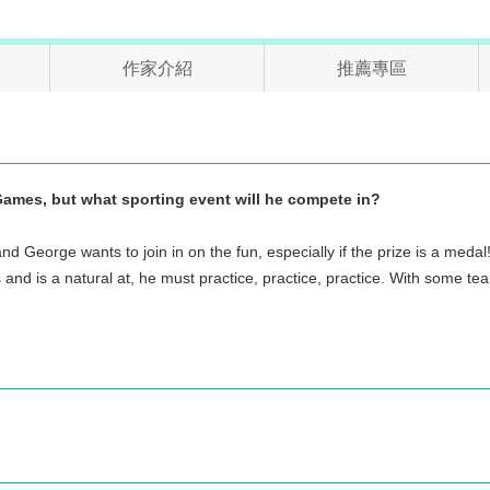
作家介紹
推薦專區
Games, but what sporting event will he compete in?
 George wants to join in on the fun, especially if the prize is a meda
 and is a natural at, he must practice, practice, practice. With some 