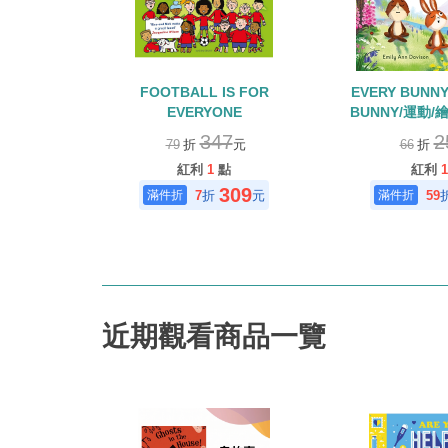
FOOTBALL IS FOR
EVERY BUNNY
EVERYONE
BUNNY/運動
(115年度深耕
347
2
79
折
元
66
折
紅利
1
點
紅利
1
309
7
折
元
59
近期觀看商品一覽