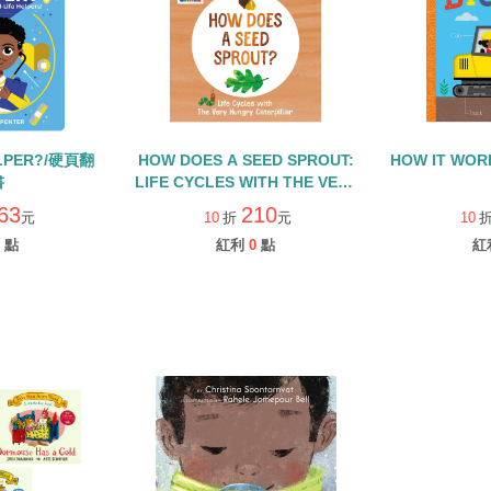
ELPER?/硬頁翻
HOW DOES A SEED SPROUT:
HOW IT WOR
書
LIFE CYCLES WITH THE VERY
HUNGRY CATERPILLAR/硬頁
63
210
元
10
折
元
10
書
點
紅利
0
點
紅