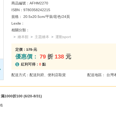
商品編號：
AFHM2270
ISBN：
9780358242215
規格：
20.5x20.5cm/平裝/彩色/24頁
Lexile：
相關分類：
繪本館
主題繪本
運動sport
定價：
175 元
優惠價：
79
折
138
元
紅利可得：
0
點
配送方式：配送到府、便利店取貨
配送地區： 台灣
000折100 (6/20-8/31)
31