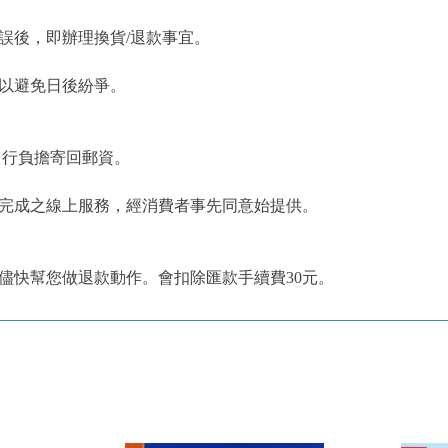
誤後，即辦理換貨/退款事宜。
，以避免日後紛爭。
自行負擔寄回郵資。
為完成之線上服務，經消費者事先同意始提供。
儘快幫您做退款動作。會扣除匯款手續費30元。