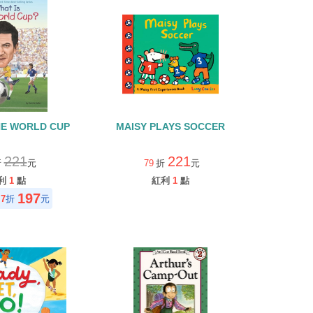
HE WORLD CUP
MAISY PLAYS SOCCER
221
221
折
元
79
折
元
利
1
點
紅利
1
點
197
7
折
元