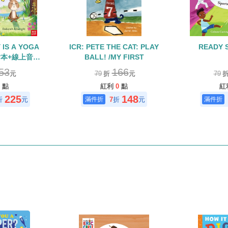
 IS A YOGA
ICR: PETE THE CAT: PLAY
READY 
/繪本+線上音檔
BALL! /MY FIRST
閱讀入選書單)
53
166
元
79
折
元
79
點
紅利
0
點
紅
225
148
折
元
7
折
元