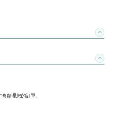
收合推薦專區
收合訂購須知
才會處理您的訂單。