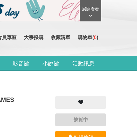
展開看看
會員專區
大宗採購
收藏清單
購物車(
0
)
影音館
小說館
活動訊息
AMES
缺貨中