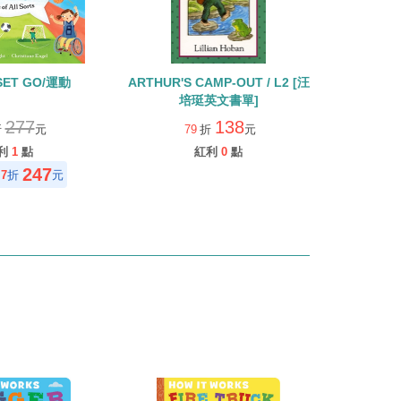
SET GO/運動
ARTHUR'S CAMP-OUT / L2 [汪
培珽英文書單]
277
138
折
元
79
折
元
利
1
點
紅利
0
點
247
7
折
元