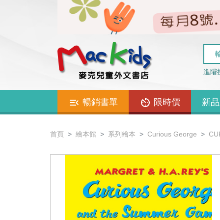
進階
暢銷書單
限時價
新品
首頁
繪本館
系列繪本
Curious George
CU