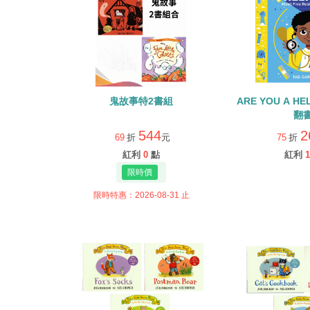
鬼故事特2書組
ARE YOU A H
翻
544
2
69
折
元
75
折
紅利
0
點
紅利
1
限時特惠：2026-08-31 止