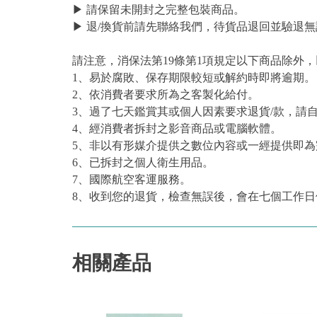
▶ 請保留未開封之完整包裝商品。
▶ 退/換貨前請先聯絡我們，待貨品退回並驗退無
請注意，消保法第19條第1項規定以下商品除外
1、易於腐敗、保存期限較短或解約時即將逾期。
2、依消費者要求所為之客製化給付。
3、過了七天鑑賞其或個人因素要求退貨/款，請
4、經消費者拆封之影音商品或電腦軟體。
5、非以有形媒介提供之數位內容或一經提供即
6、已拆封之個人衛生用品。
7、國際航空客運服務。
8、收到您的退貨，檢查無誤後，會在七個工作日
相關產品