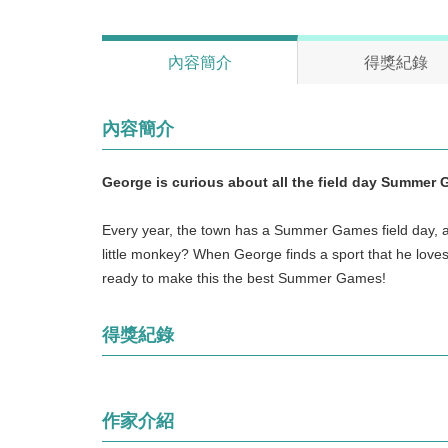
內容簡介
得獎紀錄
內容簡介
George is curious about all the field day Summer 
Every year, the town has a Summer Games field day, and
little monkey? When George finds a sport that he loves
ready to make this the best Summer Games!
得獎紀錄
作家介紹