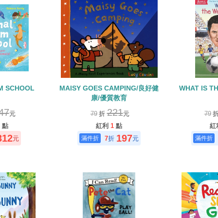
M SCHOOL
MAISY GOES CAMPING/良好健
WHAT IS T
康/優質教育
47
221
元
79
折
元
79
點
紅利
1
點
紅
312
197
元
7
折
元