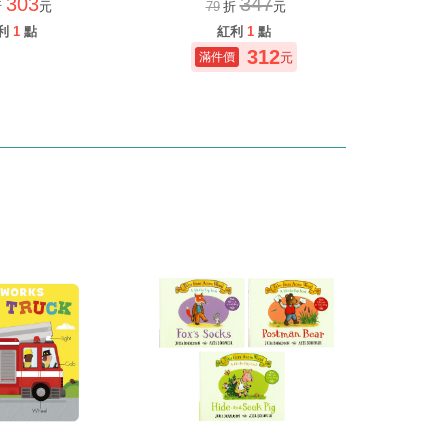
303
347
折
元
79
折
元
利
1
點
紅利
1
點
312
元