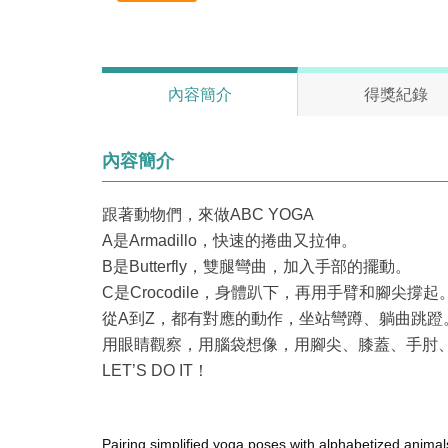
內容簡介
得獎紀錄
內容簡介
跟著動物們，來做
ABC YOGA
A
是
Armadillo
，快速的捲曲又拉伸。
B
是
Butterfly
，雙腿彎曲，加入手部的擺動。
C
是
Crocodile
，身體趴下，再用手臂和腳尖撐起
從
A
到
Z
，都有對應的動作，坐站彎蹲、躺曲跳蹬
用眼睛觀察，用腦袋想像，用腳尖、膝蓋、手肘
LET’S DO IT
！
Pairing simplified yoga poses with alphabetized anima