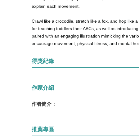
explain each movement.
Crawl like a crocodile, stretch like a fox, and hop like
for
teaching toddlers their ABCs
, as well as introducin
paired with an
engaging illustration
mimicking the vari
encourage movement, physical fitness, and mental hea
得獎紀錄
作家介紹
作者簡介：
推薦專區