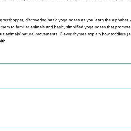
 a grasshopper, discovering basic yoga poses as you learn the alphabet. A 
g them to familiar animals and basic,
simplified yoga poses
that promote 
ous animals’ natural movements.
Clever rhymes
explain how toddlers (a
lth.