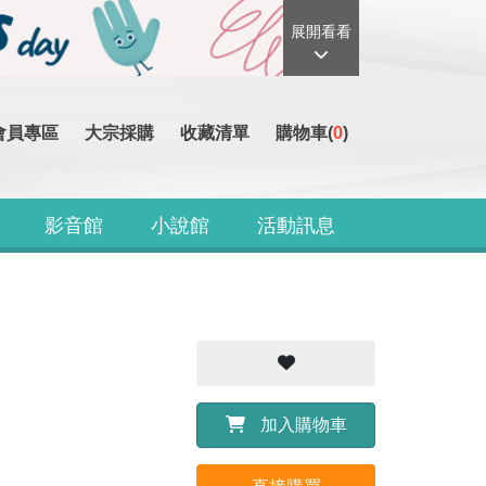
展開看看
會員專區
大宗採購
收藏清單
購物車(
0
)
影音館
小說館
活動訊息
加入購物車