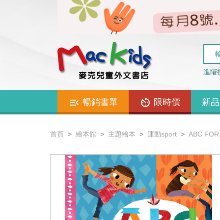
進階
暢銷書單
限時價
新品
首頁
繪本館
主題繪本
運動sport
ABC FOR