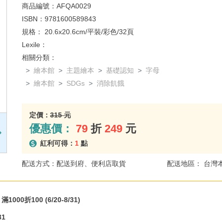
商品編號：
AFQA0029
ISBN：
9781600589843
規格：
20.6x20.6cm/平裝/彩色/32頁
Lexile：
相關分類：
繪本館
主題繪本
基礎認知
字母
繪本館
SDGs
消除飢餓
定價：
315 元
優惠價：
79
折
249
元
紅利可得：
1
點
配送方式：配送到府、便利店取貨
配送地區： 台灣
000折100 (6/20-8/31)
31