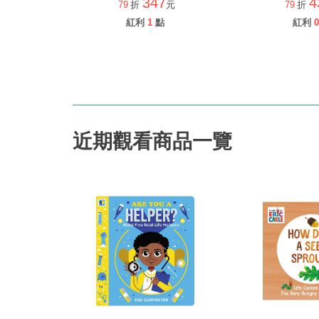
347
4
79
折
元
79
折
紅利
1
點
紅利
0
近期觀看商品一覽