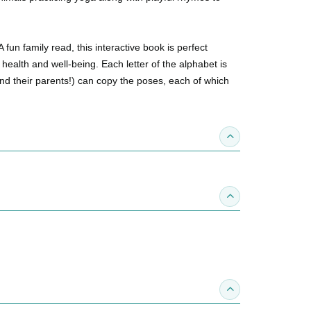
fun family read, this interactive book is perfect
health and well-being. Each letter of the alphabet is
nd their parents!) can
copy the poses
, each of which
收合得獎紀錄
收合作家介紹
收合推薦專區