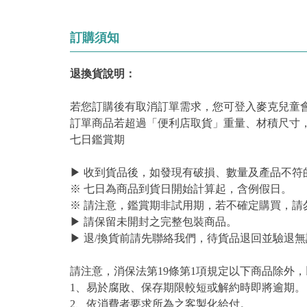
訂購須知
退換貨說明：
若您訂購後有取消訂單需求，您可登入麥克兒童
訂單商品若超過「便利店取貨」重量、材積尺寸
七日鑑賞期
▶ 收到貨品後，如發現有破損、數量及產品不符
※ 七日為商品到貨日開始計算起，含例假日。
※ 請注意，鑑賞期非試用期，若不確定購買，請
▶ 請保留未開封之完整包裝商品。
▶ 退/換貨前請先聯絡我們，待貨品退回並驗退無
請注意，消保法第19條第1項規定以下商品除外
1、易於腐敗、保存期限較短或解約時即將逾期。
2、依消費者要求所為之客製化給付。