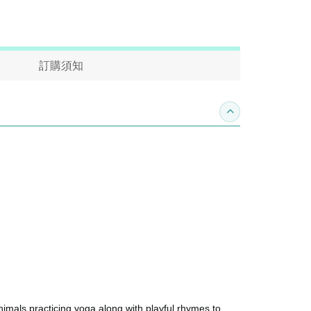
訂購須知
收合內容簡介
animals practicing yoga along with playful rhymes to