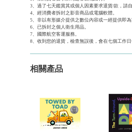
3、過了七天鑑賞其或個人因素要求退貨/款，請
4、經消費者拆封之影音商品或電腦軟體。
5、非以有形媒介提供之數位內容或一經提供即
6、已拆封之個人衛生用品。
7、國際航空客運服務。
8、收到您的退貨，檢查無誤後，會在七個工作日
相關產品