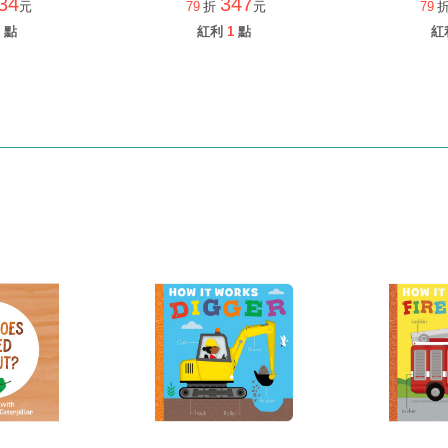
34
347
元
79
折
元
79
點
紅利
1
點
紅