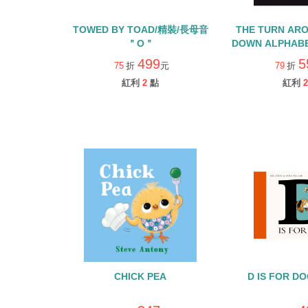
TOWED BY TOAD/精裝/長母音
THE TURN ARO
＂O＂
DOWN ALPHAB
499
5
75
折
元
79
折
紅利
2
點
紅利
2
CHICK PEA
D IS FOR 