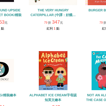
UND UPSIDE
THE VERY HUNGRY
BURGER 
ET BOOK/精裝
CATERPILLAR (中譯：好餓的
毛毛蟲)【52】
53
347
元
79
折
元
79
點
紅利
1
點
紅
DOG/精裝繪本
ALPHABET ICE CREAM字母認
NOT AN A
知英文繪本
THE CASE O
CAK