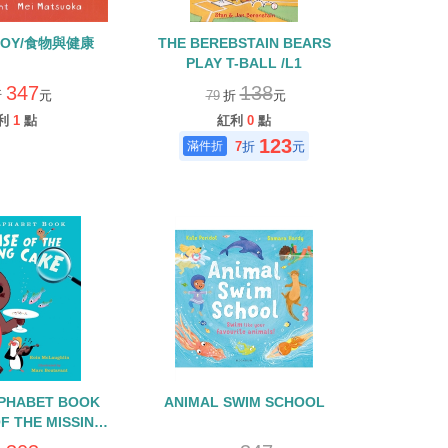
BOY/食物與健康
THE BEREBSTAIN BEARS
PLAY T-BALL /L1
347
138
折
元
79
折
元
利
1
點
紅利
0
點
123
7
折
元
LPHABET BOOK
ANIMAL SWIM SCHOOL
F THE MISSING
E/幽默趣味